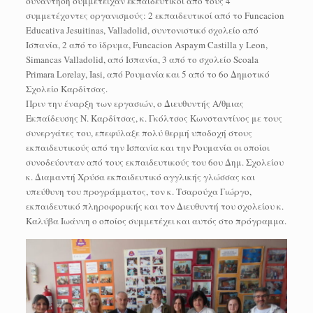
συνάντηση συμμετείχαν εκπαιδευτικοί από τους 4
συμμετέχοντες οργανισμούς: 2 εκπαιδευτικοί από το Funcacion
Educativa Jesuitinas, Valladolid, συντονιστικό σχολείο από
Ισπανία, 2 από το ίδρυμα, Funcacion Aspaym Castilla y Leon,
Simancas Valladolid, από Ισπανία, 3 από το σχολείο Scoala
Primara Lorelay, Iasi, από Ρουμανία και 5 από το 6ο Δημοτικό
Σχολείο Καρδίτσας.
Πριν την έναρξη των εργασιών, ο Διευθυντής Α/θμιας
Εκπαίδευσης Ν. Καρδίτσας, κ. Γκόλτσος Κωνσταντίνος με τους
συνεργάτες του, επεφύλαξε πολύ θερμή υποδοχή στους
εκπαιδευτικούς από την Ισπανία και την Ρουμανία οι οποίοι
συνοδεύονταν από τους εκπαιδευτικούς του 6ου Δημ. Σχολείου
κ. Διαμαντή Χρύσα εκπαιδευτικό αγγλικής γλώσσας και
υπεύθυνη του προγράμματος, τον κ. Τσαρούχα Γιώργο,
εκπαιδευτικό πληροφορικής και τον Διευθυντή του σχολείου κ.
Καλύβα Ιωάννη ο οποίος συμμετέχει και αυτός στο πρόγραμμα.