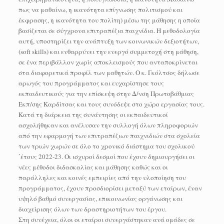
πως να μαθαίνω, η ικανότητα επίγνωσης πολιτισμού και
έκφρασης, η ικανότητα του πολίτη) μέσω της μάθησης η οποία
βασίζεται σε σύγχρονα επιτραπέζια παιχνίδια. Η μεθοδολογία
αυτή, υποστηρίζει την ανάπτυξη των κοινωνικών δεξιοτήτων,
(soft skills) και ενθαρρύνει την ενεργό συμμετοχή στη μάθηση,
σε ένα περιβάλλον χωρίς αποκλεισμούς που ανταποκρίνεται
στα διαφορετικά προφίλ των μαθητών. Ο κ. Γκόλτσος δήλωσε
αρωγός του προγράμματος και ευχαρίστησε τους
εκπαιδευτικούς για την επίσκεψη στην Δ/νση Πρωτοβάθμιας
Εκπ/σης Καρδίτσας και τους συνόδεψε στο χώρο εργασίας τους.
Κατά τη διάρκεια της συνάντησης οι εκπαιδευτικοί
ασχολήθηκαν και ανέλυσαν την συλλογή όλων πληροφοριών
από την εφαρμογή των επιτραπέζιων παιχνιδιών στα σχολεία
των τριών χωρών σε όλο το χρονικό διάστημα του σχολικού
΄έτους 2022-23. Οι ισχυροί δεσμοί που έχουν δημιουργήσει οι
νέες μέθοδοι διδασκαλίας και μάθησης καθώς και οι
παράλληλες και κοινές εμπειρίες από την υλοποίηση του
προγράμματος, έχουν προσδιορίσει μεταξύ των εταίρων, έναν
υψηλό βαθμό συνεργασίας, επικοινωνίας οργάνωσης και
διαχείρισης όλων των δραστηριοτήτων του έργου.
Στη συνέχεια, όλοι οι εταίροι συνεργάστηκαν ανά ομάδες σε