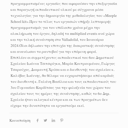
προγραμματισμένες εργασίες που αφορούσαν την επεξεργασία
και παραγωγή εκπαιδευτικού υλικού με σύγχρονα μέσα
τεχνολογίας για την δημιουργία της μεθοδολογίας του «Meeple
School kit».Πριν το τέλος των εργασιών υπήρξε λεπτομερής
προγραμματισμός για τον υπόλοιπο χρόνο μέχρι την
ολοκλήρωση του έργου, δηλαδή τα multiplied events ανά χώρα
και την τελική συνάντηση στο Valladolid, τον Ιανουάριο
2024.Όλοι δήλωσαν την επιτυχία της διακρατικής συνάντησης
και ανανέωσαν το ραντεβού για την επόμενη φορά.
Επιπλέον οι συμμετέχοντες εκπαιδευτικοί του 6ου Δημοτικού
Σχολείου Ιωάννα Τσιτσιρίγκα, Μαρία Κουτρουμάνου, Γιώργος
Τσαρούχας, Διαμαντή Χρύσα και ο διευθυντής του σχολείου κ.
Καλύβας Ιωάννης, θα θέλαμε να ευχαριστήσουμε από καρδιάς
τον διευθυντή κ. Γαλάνη Βασίλειο και τους εκπαιδευτικούς του
3ου Γυμνασίου Καρδίτσας για την φιλοξενία του χώρου του
σχολείου τους τις ημέρες της συνάντησης, καθώς το 6ο Δημ.
Σχολείο ήταν εκλογικό κέντρο και εκ των πραγμάτων δεν
είχαμε την δυνατότητα να εργαστούμε εκεί.
Κοινοποίηση