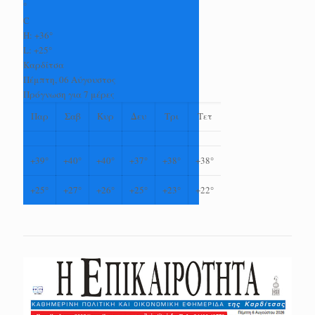
°
C
H:
+
36°
L:
+
25°
Καρδίτσα
Πέμπτη, 06 Αύγουστος
Πρόγνωση για 7 μέρες
Παρ
Σαβ
Κυρ
Δευ
Τρι
Τετ
+
39°
+
40°
+
40°
+
37°
+
38°
+
38°
+
25°
+
27°
+
26°
+
25°
+
23°
+
22°