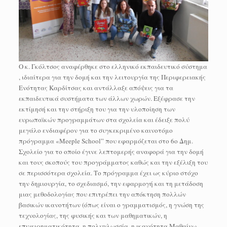
Ο κ. Γκόλτσος αναφέρθηκε στο ελληνικό εκπαιδευτικό σύστημα
, ιδιαίτερα για την δομή και την λειτουργία της Περιφερειακής
Ενότητας Καρδίτσας και αντάλλαξε απόψεις για τα
εκπαιδευτικά συστήματα των άλλων χωρών. Εξέφρασε την
εκτίμησή και την στήριξη του για την υλοποίηση των
ευρωπαϊκών προγραμμάτων στα σχολεία και έδειξε πολύ
μεγάλο ενδιαφέρον για το συγκεκριμένο καινοτόμο
πρόγραμμα «Meeple School” που εφαρμόζεται στο 6ο Δημ.
Σχολείο για το οποίο έγινε λεπτομερής αναφορά για την δομή
και τους σκοπούς του προγράμματος καθώς και την εξέλιξη του
σε περισσότερα σχολεία. Το πρόγραμμα έχει ως κύριο στόχο
την δημιουργία, το σχεδιασμό, την εφαρμογή και τη μετάδοση
μιας μεθοδολογίας που επιτρέπει την απόκτηση πολλών
βασικών ικανοτήτων (όπως είναι ο γραμματισμός, η γνώση της
τεχνολογίας, της φυσικής και των μαθηματικών, η
επιχειρηματικότητα, η πολυγλωσσία, η ικανότητα Μαθαίνω