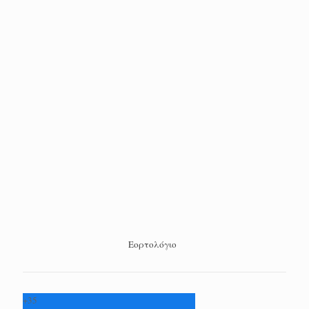
Εορτολόγιο
+
35