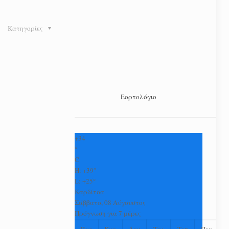
Κατηγορίες
Εορτολόγιο
+
34
°
C
H:
+
39°
L:
+
25°
Καρδίτσα
Σάββατο, 08 Αύγουστος
Πρόγνωση για 7 μέρες
Παρ
Κυρ
Δευ
Τρι
Τετ
Πεμ