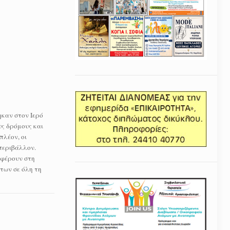
ηκαν στον Ιερό
υς δρόμους και
πλέον, οι
 περιβάλλον.
σφέρουν στη
των σε όλη τη