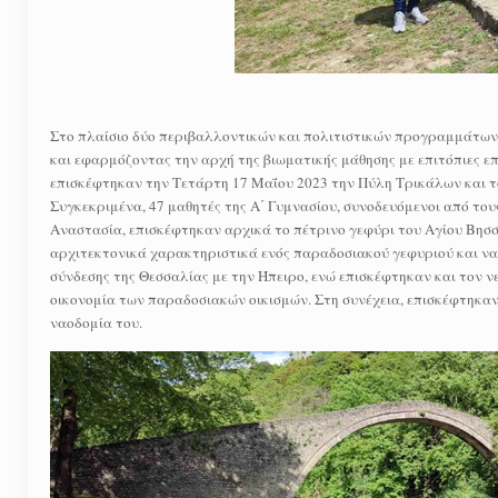
Στο πλαίσιο δύο περιβαλλοντικών και πολιτιστικών προγραμμάτων π
και εφαρμόζοντας την αρχή της βιωματικής μάθησης με επιτόπιες επι
επισκέφτηκαν την Τετάρτη 17 Μαΐου 2023 την Πύλη Τρικάλων και τ
Συγκεκριμένα, 47 μαθητές της Α΄ Γυμνασίου, συνοδευόμενοι από του
Αναστασία, επισκέφτηκαν αρχικά το πέτρινο γεφύρι του Αγίου Βησ
αρχιτεκτονικά χαρακτηριστικά ενός παραδοσιακού γεφυριού και να 
σύνδεσης της Θεσσαλίας με την Ήπειρο, ενώ επισκέφτηκαν και τον ν
οικονομία των παραδοσιακών οικισμών. Στη συνέχεια, επισκέφτηκαν
ναοδομία του.