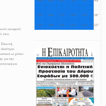
+
36°
+
40°
+
37°
+
38°
+
39°
+
38°
+
25°
+
28°
+
25°
+
24°
+
23°
+
22°
κούς οικισμούς
ύς τους
ι Τσιαντή
 ιδιαίτερα
δοσιακά ως μέσου
ης για την
εκτονική και