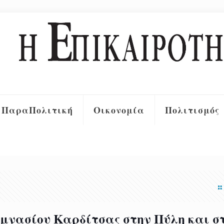
ΠαραΠολιτική
Οικονομία
Πολιτισμός
υμνασίου Καρδίτσας στην Πύλη και σ