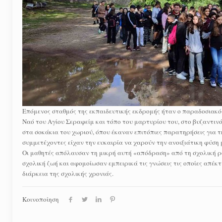
Επόμενος σταθμός της εκπαιδευτικής εκδρομής ήταν ο παραδοσιακός
Ναό του Αγίου Σεραφείμ και τόπο του μαρτυρίου του, στο βυζαντιν
στα σοκάκια του χωριού, όπου έκαναν επιτόπιες παρατηρήσεις για τ
συμμετέχοντες είχαν την ευκαιρία να χαρούν την ανοιξιάτικη φύση 
Οι μαθητές απόλαυσαν τη μικρή αυτή «απόδραση» από τη σχολική ρ
σχολική ζωή και αφομοίωσαν εμπειρικά τις γνώσεις τις οποίες απέ
διάρκεια της σχολικής χρονιάς.
Κοινοποίηση