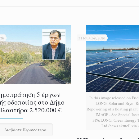
026
31 Ιουλίου, 2026
ημοπράτηση 5 έργων
In this image released on Frid
ής οδοποιίας στο Δήμο
LONGi Solar and Bryo: 
Πλαστήρα 2.520.000 €
Repowering of a floating plan
IMAGE - See Special Instr
SPA/LONGi Green Energy T
Ltd./news aktuell via
Διαβάστε Περισσότερα