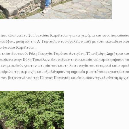
ου υλοποιεί το 2ο Γυμνάσιο Καρδίτσας για τα γεφύρια και τους παραδοσια
σκέψεις, μαθητές της Α΄ Γυμνασίου του σχολείου μαζί με τους εκπαιδευτικο
ο Φανάρι Καρδίτσας.
ς εκπαιδευτικούς Ρόπη Γεωργία, Γαρίτου Αντιγόνη, Τζιατζιάφη Δημήτριο κα
σαρίωνα στην Πύλη Τρικάλων, όπου είχαν την ευκαιρία να παρατηρήσουν τα
ενημερωθούν για την ιστορία του και τη λειτουργία του ιστορικά και παρα
ερόμυλο της περιοχής και αξιολόγησαν τη σημασία μιας τέτοιας εγκατάστασ
 τον βυζαντινό ναό της Πόρτας Παναγιάς και θαύμασαν την ιδιαίτερη αρχιτ