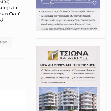
λίας
ιουργία
ολταϊκού
τό
ότερα