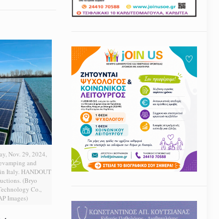
ay, Nov. 29, 2024,
Revamping and
t in Italy. HANDOUT
uctions. (Bryo
echnology Co.,
 AP Images)