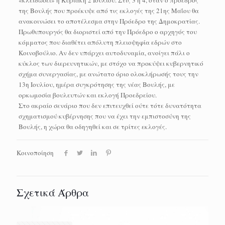
«κλειδώσει» η Κυριακή 2 Ιουλίου. Στις 3 ή 4, όταν ο πρόεδρος
της Βουλής που προέκυψε από τις εκλογές της 21ης Μαΐου θα
ανακοινώσει το αποτέλεσμα στην Πρόεδρο της Δημοκρατίας.
Πρωθυπουργός θα διοριστεί από την Πρόεδρο ο αρχηγός του
κόμματος που διαθέτει απόλυτη πλειοψηφία εδρών στο
Κοινοβούλιο. Αν δεν υπάρχει αυτοδυναμία, ανοίγει πάλι ο
κύκλος των διερευνητικών, με στόχο να προκύψει κυβερνητικό
σχήμα συνεργασίας, με ανώτατο όριο ολοκλήρωσής τους την
13η Ιουλίου, ημέρα συγκρότησης της νέας Βουλής, με
ορκωμοσία βουλευτών και εκλογή Προεδρείου.
Στο ακραίο σενάριο που δεν επιτευχθεί ούτε τότε δυνατότητα
σχηματισμού κυβέρνησης που να έχει την εμπιστοσύνη της
Βουλής, η χώρα θα οδηγηθεί και σε τρίτες εκλογές.
Κοινοποίηση
Σχετικά Άρθρα