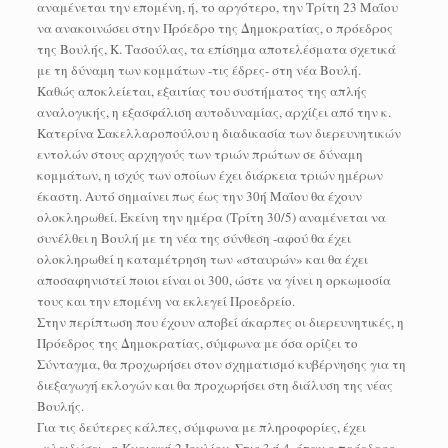
αναμένεται την επομένη, ή, το αργότερο, την Τρίτη 23 Μαΐου
να ανακοινώσει στην Πρόεδρο της Δημοκρατίας, ο πρόεδρος
της Βουλής, Κ. Τασούλας, τα επίσημα αποτελέσματα σχετικά
με τη δύναμη των κομμάτων -τις έδρες- στη νέα Βουλή.
Καθώς αποκλείεται, εξαιτίας του συστήματος της απλής
αναλογικής, η εξασφάλιση αυτοδυναμίας, αρχίζει από την κ.
Κατερίνα Σακελλαροπούλου η διαδικασία των διερευνητικών
εντολών στους αρχηγούς των τριών πρώτων σε δύναμη
κομμάτων, η ισχύς των οποίων έχει διάρκεια τριών ημέρων
έκαστη. Αυτό σημαίνει πως έως την 30ή Μαΐου θα έχουν
ολοκληρωθεί. Εκείνη την ημέρα (Τρίτη 30/5) αναμένεται να
συνέλθει η Βουλή με τη νέα της σύνθεση -αφού θα έχει
ολοκληρωθεί η καταμέτρηση των «σταυρών» και θα έχει
αποσαφηνιστεί ποιοι είναι οι 300, ώστε να γίνει η ορκωμοσία
τους και την επομένη να εκλεγεί Προεδρείο.
Στην περίπτωση που έχουν αποβεί άκαρπες οι διερευνητικές, η
Πρόεδρος της Δημοκρατίας, σύμφωνα με όσα ορίζει το
Σύνταγμα, θα προχωρήσει στον σχηματισμό κυβέρνησης για τη
διεξαγωγή εκλογών και θα προχωρήσει στη διάλυση της νέας
Βουλής.
Για τις δεύτερες κάλπες, σύμφωνα με πληροφορίες, έχει