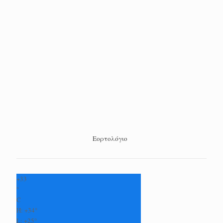
Εορτολόγιο
+
33
°
C
H:
+
34°
L:
+
25°