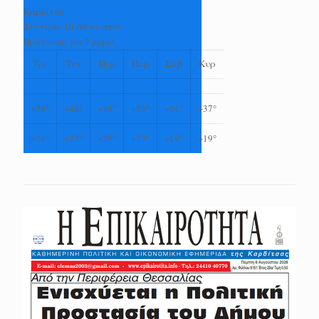
Καρδίτσα
Δευτέρα, 10 Αύγουστος
Πρόγνωση για 7 μέρες
Τρι
Τετ
Πεμ
Παρ
Σαβ
Κυρ
+
36°
+
40°
+
39°
+
35°
+
34°
+
37°
+
24°
+
23°
+
23°
+
23°
+
19°
+
19°