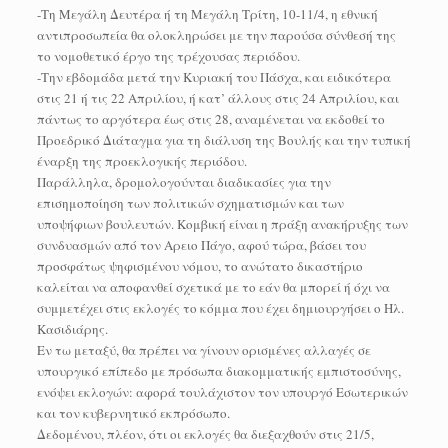
-Τη Μεγάλη Δευτέρα ή τη Μεγάλη Τρίτη, 10-11/4, η εθνική
αντιπροσωπεία θα ολοκληρώσει με την παρούσα σύνθεσή της
το νομοθετικό έργο της τρέχουσας περιόδου.
-Την εβδομάδα μετά την Κυριακή του Πάσχα, και ειδικότερα
στις 21 ή τις 22 Απριλίου, ή κατ’ άλλους στις 24 Απριλίου, και
πάντως το αργότερα έως στις 28, αναμένεται να εκδοθεί το
Προεδρικό Διάταγμα για τη διάλυση της Βουλής και την τυπική
έναρξη της προεκλογικής περιόδου.
Παράλληλα, δρομολογούνται διαδικασίες για την
επισημοποίηση των πολιτικών σχηματισμών και των
υποψήφιων βουλευτών. Κομβική είναι η πράξη ανακήρυξης των
συνδυασμών από τον Αρειο Πάγο, αφού τώρα, βάσει του
προσφάτως ψηφισμένου νόμου, το ανώτατο δικαστήριο
καλείται να αποφανθεί σχετικά με το εάν θα μπορεί ή όχι να
συμμετέχει στις εκλογές το κόμμα που έχει δημιουργήσει ο Ηλ.
Κασιδιάρης.
Εν τω μεταξύ, θα πρέπει να γίνουν ορισμένες αλλαγές σε
υπουργικό επίπεδο με πρόσωπα διακομματικής εμπιστοσύνης,
ενόψει εκλογών: αφορά τουλάχιστον τον υπουργό Εσωτερικών
και τον κυβερνητικό εκπρόσωπο.
Δεδομένου, πλέον, ότι οι εκλογές θα διεξαχθούν στις 21/5,