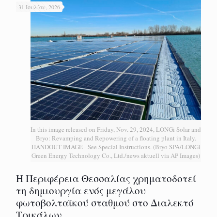
31 Ιουλίου, 2026
In this image released on Friday, Nov. 29, 2024, LONGi Solar and
Bryo: Revamping and Repowering of a floating plant in Italy.
HANDOUT IMAGE - See Special Instructions. (Bryo SPA/LONGi
Green Energy Technology Co., Ltd./news aktuell via AP Images)
H Περιφέρεια Θεσσαλίας χρηματοδοτεί
τη δημιουργία ενός μεγάλου
φωτοβολταϊκού σταθμού στο Διαλεκτό
Τρικάλων