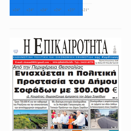
+
24°
+
24°
+
24°
+
24°
+
23°
+
21°