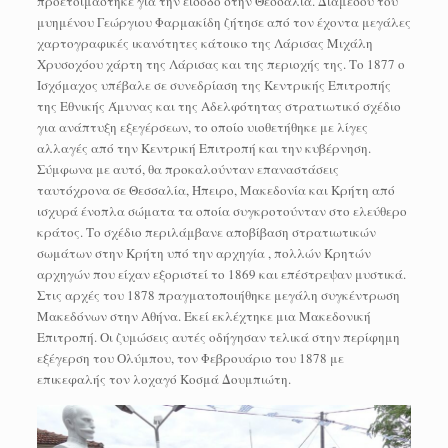
προετοιμάστηκε για την είσοδο στην Θεσσαλία. Διαμέσου του
μυημένου Γεώργιου Φαρμακίδη ζήτησε από τον έχοντα μεγάλες
χαρτογραφικές ικανότητες κάτοικο της Λάρισας Μιχάλη
Χρυσοχόου χάρτη της Λάρισας και της περιοχής της. Το 1877 ο
Ισχόμαχος υπέβαλε σε συνεδρίαση της Κεντρικής Επιτροπής
της Εθνικής Άμυνας και της Αδελφότητας στρατιωτικό σχέδιο
για ανάπτυξη εξεγέρσεων, το οποίο υιοθετήθηκε με λίγες
αλλαγές από την Κεντρική Επιτροπή και την κυβέρνηση.
Σύμφωνα με αυτό, θα προκαλούνταν επαναστάσεις
ταυτόχρονα σε Θεσσαλία, Ήπειρο, Μακεδονία και Κρήτη από
ισχυρά ένοπλα σώματα τα οποία συγκροτούνταν στο ελεύθερο
κράτος. Το σχέδιο περιλάμβανε αποβίβαση στρατιωτικών
σωμάτων στην Κρήτη υπό την αρχηγία , πολλών Κρητών
αρχηγών που είχαν εξοριστεί το 1869 και επέστρεψαν μυστικά.
Στις αρχές του 1878 πραγματοποιήθηκε μεγάλη συγκέντρωση
Μακεδόνων στην Αθήνα. Εκεί εκλέχτηκε μια Μακεδονική
Επιτροπή. Οι ζυμώσεις αυτές οδήγησαν τελικά στην περίφημη
εξέγερση του Ολύμπου, τον Φεβρουάριο του 1878 με
επικεφαλής τον λοχαγό Κοσμά Δουμπιώτη.