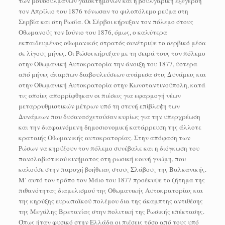
των μουσουλμάνων γαιοκτημόνων και η βουλγαρική εξέγερση
τον Απρίλιο του 1876 τόνωσαν το φιλοπόλεμο ρεύμα στη
Σερβία και στη Ρωσία. Οι Σέρβοι κήρυξαν τον πόλεμο στους
Οθωμανούς τον Ιούνιο του 1876, όμως, ο καλύτερα
εκπαιδευμένος οθωμανικός στρατός συνέτριψε το σερβικό μέσα
σε λίγους μήνες. Οι Ρώσοι κήρυξαν με τη σειρά τους τον πόλεμο
στην Οθωμανική Αυτοκρατορία την άνοιξη του 1877, ύστερα
από μήνες άκαρπων διαβουλεύσεων ανάμεσα στις Δυνάμεις και
στην Οθωμανική Αυτοκρατορία στην Κωνσταντινούπολη, κατά
τις οποίες απορρίφθηκαν οι πιέσεις για εφαρμογή νέων
μεταρρυθμιστικών μέτρων υπό τη στενή επίβλεψη των
Δυνάμεων που δυσανασχετούσαν κυρίως για την υπερχρέωση
και την διαφαινόμενη δημοσιονομική κατάρρευση της άλλοτε
κραταιής Οθωμανικής αυτοκρατορίας. Στην απόφαση των
Ρώσων να κηρύξουν τον πόλεμο συνέβαλε και η διόγκωση του
πανσλαβιστικού κινήματος στη ρωσική κοινή γνώμη, που
καλούσε στην παροχή βοήθειας στους Σλάβους της Βαλκανικής.
Μ’ αυτό τον τρόπο τον Μάιο του 1877 προέκυψε το ζήτημα της
πιθανότητας διαμελισμού της Οθωμανικής Αυτοκρατορίας και
της κηρύξης ευρωπαϊκού πολέμου δια της άκαμπτης αντιθέσης
της Μεγάλης Βρετανίας στην πολιτική της Ρωσικής επέκτασης.
Όπως ήταν φυσικό στην Ελλάδα οι πιέσεις τόσο από τους υπό