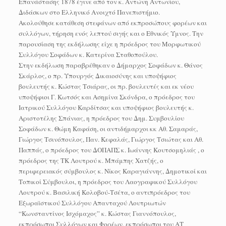
Επανάστασης 1878 έγινε από τον κ. Αντώνη Αντωνίου,
Διδάσκων στο Ελληνικό Ανοιχτό Πανεπιστήμιο.
Ακολούθησε κατάθεση στεφάνων από εκπροσώπους φορέων και
συλλόγων, τήρηση ενός λεπτού σιγής και ο Εθνικός Υμνος. Την
παρουσίαση της εκδήλωσης είχε η πρόεδρος του Μορφωτικού
Συλλόγου Σοφάδων κ. Κατερίνα Σταθοπούλου.
Στην εκδήλωση παραβρέθηκαν ο Δήμαρχος Σοφάδων κ. Θάνος
Σκάρλος, ο πρ. Υπουργός Δικαιοσύνης και υποψήφιος
βουλευτής κ. Κώστας Τσιάρας, οι πρ. βουλευτές και εκ νέου
υποψήφιοι Γ. Κωτσός και Ασημίνα Σκόνδρα, ο πρόεδρος του
Ιατρικού Συλλόγου Καρδίτσας και υποψήφιος βουλευτής κ.
Αριστοτέλης Σπάνιας, η πρόεδρος του Δημ. Συμβουλίου
Σοφάδων κ. Θώμη Καφάση, οι αντιδήμαρχοι κκ Αθ. Σαμαράς,
Γιώργος Τσινόπουλος, Παν. Κεφαλάς, Γιώργος Τσιώτας και Αθ.
Παππάς, ο πρόεδρος του ΔΟΠΑΠΣ κ. Ιωάννης Κουτσομηλιάς , ο
πρόεδρος της ΤΚ Λουτρού κ. Μπάμπης Χατζής, ο
περιφερειακός σύμβουλος κ. Νίκος Καραγιάννης, Δημοτικοί και
Τοπικοί Σύμβουλοι, η πρόεδρος του Λαογραφικού Συλλόγου
Λουτρού κ. Βασιλική Κολοβού-Τσέτα, ο αντιπρόεδρος του
Εξωραϊστικού Συλλόγου Απανταχού Λουτριωτών
“Κωνσταντίνος Ισχόμαχος” κ. Κώστας Γιαννόπουλος,
εκπρόσωποι Συλλόγων και Φορέων, εκπρόσωποι του ΑΤ