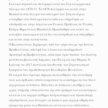
Γαλλικό στρατό και πολέμησε κατά τον Γαλλογερμανικό
πόλεμο του 1870-71. Το 1878 πολέμησε και αυτός στην
Θεσσαλία στο πλευρό του αδελφού του. Στη συνέχεια
εντάχθηκε στο διπλωματικό κλάδο και υπηρέτησε ως
υποπρόξενος στην Αγκώνα και Γενικός Πρόξενος σε Τύνιδα,
Κύπρο, Βηρυτό και Μασσαλία Προσπάθησε και αυτός να
ανανήψει οικονομικά αλλά δεν το κατόρθωσε και οδηγήθηκε
και αυτός στην αυτοκτονία.
Ο Κωνσταντίνος Ισχόμαχος από τον γάμο του με την Ιουλία
Προβελέγγιου, αδελφή του λόγιου και ακαδημαϊκού
Αριστομένη Προβελέγγιου, απέκτησε τρία παιδιά: τον Ιωάννη
μετέπειτα βουλευτή Λάρισας, την Έλλη και την Μαρία. Ο
Ιωάννης το 1917 διετέλεσε διευθυντής του Στρατιωτικού
Γραφείου του πρωθυπουργού Ελευθερίου Βενιζέλου.
Οι νεκροί που τιμούμε σήμερα ακολούθησαν την συνείδησή
τους και όρθωσαν αποτελεσματικά το ανάστημα σε ένα πολύ
ισχυρότερο αντίπαλο. Πάλεψαν σε δύσκολες συνθήκες και
χωρίς στήριξη, υπακούοντας όχι στο γράμμα των κανονισμών
αλλά σε ένα ισχυρό αίσθημα πατριωτισμού και προσωπικής
αξιοπρέπειας, και πέτυχαν να δώσουν μια ισχυρή ώθηση στο
όραμα όχι μόνο των Θεσσαλών αλλά και των υπόλοιπων