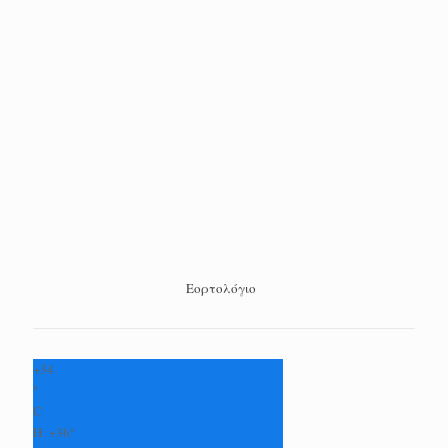
Εορτολόγιο
+
34
°
C
H:
+
36°