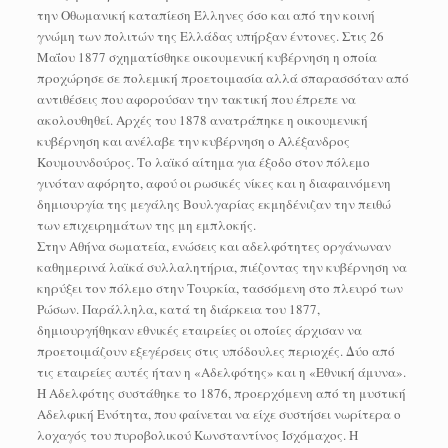
την Οθωμανική καταπίεση Έλληνες όσο και από την κοινή
γνώμη των πολιτών της Ελλάδας υπήρξαν έντονες. Στις 26
Μαΐου 1877 σχηματίσθηκε οικουμενική κυβέρνηση η οποία
προχώρησε σε πολεμική προετοιμασία αλλά σπαρασσόταν από
αντιθέσεις που αφορούσαν την τακτική που έπρεπε να
ακολουθηθεί. Αρχές του 1878 ανατράπηκε η οικουμενική
κυβέρνηση και ανέλαβε την κυβέρνηση ο Αλέξανδρος
Κουμουνδούρος. Το λαϊκό αίτημα για έξοδο στον πόλεμο
γινόταν αφόρητο, αφού οι ρωσικές νίκες και η διαφαινόμενη
δημιουργία της μεγάλης Βουλγαρίας εκμηδένιζαν την πειθώ
των επιχειρημάτων της μη εμπλοκής.
Στην Αθήνα σωματεία, ενώσεις και αδελφότητες οργάνωναν
καθημερινά λαϊκά συλλαλητήρια, πιέζοντας την κυβέρνηση να
κηρύξει τον πόλεμο στην Τουρκία, τασσόμενη στο πλευρό των
Ρώσων. Παράλληλα, κατά τη διάρκεια του 1877,
δημιουργήθηκαν εθνικές εταιρείες οι οποίες άρχισαν να
προετοιμάζουν εξεγέρσεις στις υπόδουλες περιοχές. Δύο από
τις εταιρείες αυτές ήταν η «Αδελφότης» και η «Εθνική άμυνα».
Η Αδελφότης συστάθηκε το 1876, προερχόμενη από τη μυστική
Αδελφική Ενότητα, που φαίνεται να είχε συστήσει νωρίτερα ο
λοχαγός του πυροβολικού Κωνσταντίνος Ισχόμαχος. Η