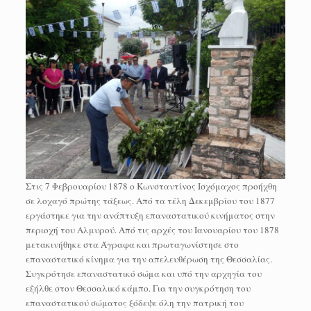
Στις 7 Φεβρουαρίου 1878 ο Κωνσταντίνος Ισχόμαχος προήχθη
σε λοχαγό πρώτης τάξεως. Από τα τέλη Δεκεμβρίου του 1877
εργάστηκε για την ανάπτυξη επαναστατικού κινήματος στην
περιοχή του Αλμυρού. Από τις αρχές του Ιανουαρίου του 1878
μετακινήθηκε στα Άγραφα και πρωταγωνίστησε στο
επαναστατικό κίνημα για την απελευθέρωση της Θεσσαλίας.
Συγκρότησε επαναστατικό σώμα και υπό την αρχηγία του
εξήλθε στον Θεσσαλικό κάμπο. Για την συγκρότηση του
επαναστατικού σώματος ξόδεψε όλη την πατρική του