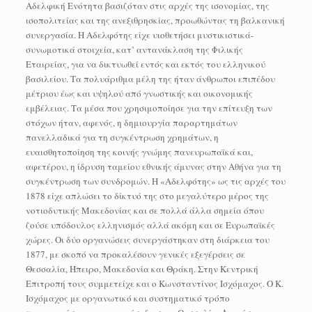
Αδελφική Ενότητα βασιζόταν στις αρχές της ισονομίας, της
ισοπολιτείας και της ανεξιθρησκίας, προωθώντας τη βαλκανική
συνεργασία. Η Αδελφότης είχε υιοθετήσει μυστικιστικά-
συνωμοτικά στοιχεία, κατ’ αντανάκλαση της Φιλικής
Εταιρείας, για να δικτυωθεί εντός και εκτός του ελληνικού
βασιλείου. Τα πολυάριθμα μέλη της ήταν άνθρωποι επιπέδου
μέτριου έως και υψηλού από γνωστικής και οικονομικής
εμβέλειας. Τα μέσα που χρησιμοποίησε για την επίτευξη των
στόχων ήταν, αφενός, η δημιουργία παραρτημάτων
πανελλαδικά για τη συγκέντρωση χρημάτων, η
ευαισθητοποίηση της κοινής γνώμης πανευρωπαϊκά και,
αφετέρου, η ίδρυση ταμείου εθνικής άμυνας στην Αθήνα για τη
συγκέντρωση των συνδρομών. Η «Αδελφότης» ως τις αρχές του
1878 είχε απλώσει το δίκτυό της στο μεγαλύτερο μέρος της
νοτιοδυτικής Μακεδονίας και σε πολλά άλλα σημεία όπου
ζούσε υπόδουλος ελληνισμός αλλά ακόμη και σε Ευρωπαϊκές
χώρες. Οι δύο οργανώσεις συνεργάστηκαν στη διάρκεια του
1877, με σκοπό να προκαλέσουν γενικές εξεγέρσεις σε
Θεσσαλία, Ήπειρο, Μακεδονία και Θράκη. Στην Κεντρική
Επιτροπή τους συμμετείχε και ο Κωνσταντίνος Ισχόμαχος. Ο Κ.
Ισχόμαχος με οργανωτικό και συστηματικό τρόπο