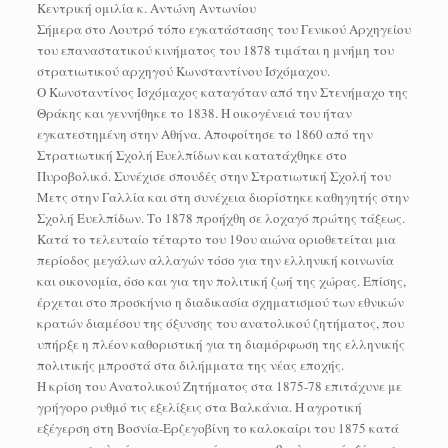
Κεντρική ομιλία κ. Αντώνη Αντωνίου
Σήμερα στο Λουτρό τόπο εγκατάστασης του Γενικού Αρχηγείου
του επαναστατικού κινήματος του 1878 τιμάται η μνήμη του
στρατιωτικού αρχηγού Κωνσταντίνου Ισχόμαχου.
Ο Κωνσταντίνος Ισχόμαχος καταγόταν από την Στενήμαχο της
Θράκης και γεννήθηκε το 1838. Η οικογένειά του ήταν
εγκατεστημένη στην Αθήνα. Αποφοίτησε το 1860 από την
Στρατιωτική Σχολή Ευελπίδων και κατατάχθηκε στο
Πυροβολικό. Συνέχισε σπουδές στην Στρατιωτική Σχολή του
Μετς στην Γαλλία και στη συνέχεια διορίστηκε καθηγητής στην
Σχολή Ευελπίδων. Το 1878 προήχθη σε λοχαγό πρώτης τάξεως.
Κατά το τελευταίο τέταρτο του 19ου αιώνα οριοθετείται μια
περίοδος μεγάλων αλλαγών τόσο για την ελληνική κοινωνία
και οικονομία, όσο και για την πολιτική ζωή της χώρας. Επίσης,
έρχεται στο προσκήνιο η διαδικασία σχηματισμού των εθνικών
κρατών διαμέσου της όξυνσης του ανατολικού ζητήματος, που
υπήρξε η πλέον καθοριστική για τη διαμόρφωση της ελληνικής
πολιτικής μπροστά στα διλήμματα της νέας εποχής.
Η κρίση του Ανατολικού Ζητήματος στα 1875-78 επιτάχυνε με
γρήγορο ρυθμό τις εξελίξεις στα Βαλκάνια. Η αγροτική
εξέγερση στη Βοσνία-Ερζεγοβίνη το καλοκαίρι του 1875 κατά