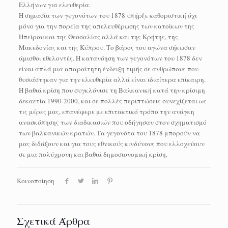
Ελλήνων για ελευθερία.
Η σημασία των γεγονότων του 1878 υπήρξε καθοριστική όχι
μόνο για την πορεία της απελευθέρωσης των κατοίκων της
Ηπείρου και της Θεσσαλίας αλλά και της Κρήτης, της
Μακεδονίας και της Κύπρου. Το βάρος του αγώνα σήκωσαν
άμισθοι εθελοντές. Η κατανόηση των γεγονότων του 1878 δεν
είναι απλά μια απαραίτητη ένδειξη τιμής σε ανθρώπους που
θυσιάστηκαν για την ελευθερία αλλά είναι ιδιαίτερα επίκαιρη.
Η βαθιά κρίση που συγκλόνισε τη Βαλκανική κατά την κρίσιμη
δεκαετία 1990-2000, και σε πολλές περιπτώσεις συνεχίζεται ως
τις μέρες μας, επανέφερε με επιτακτικό τρόπο την ανάγκη
ανασκόπησης των διαδικασιών που οδήγησαν στον σχηματισμό
των βαλκανικών κρατών. Τα γεγονότα του 1878 μπορούν να
μας διδάξουν και για τους εθνικούς κινδύνους που ελλοχεύουν
σε μια πολύχρονη και βαθιά δημοσιονομική κρίση.
Κοινοποίηση
Σχετικά Άρθρα