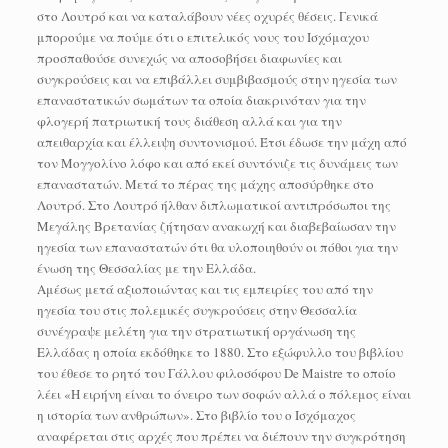
στο Λουτρό και να καταλάβουν νέες οχυρές θέσεις. Γενικά
μπορούμε να πούμε ότι ο επιτελικός νους του Ισχόμαχου
προσπαθούσε συνεχώς να αποσοβήσει διαφωνίες και
συγκρούσεις και να επιβάλλει συμβιβασμούς στην ηγεσία των
επαναστατικών σωμάτων τα οποία διακρινόταν για την
φλογερή πατριωτική τους διάθεση αλλά και για την
απειθαρχία και έλλειψη συντονισμού. Έτσι έδωσε την μάχη από
τον Μογγολίνο λόφο και από εκεί συντόνιζε τις δυνάμεις των
επαναστατών. Μετά το πέρας της μάχης αποσύρθηκε στο
Λουτρό. Στο Λουτρό ήλθαν διπλωματικοί αντιπρόσωποι της
Μεγάλης Βρετανίας ζήτησαν ανακωχή και διαβεβαίωσαν την
ηγεσία των επαναστατών ότι θα υλοποιηθούν οι πόθοι για την
ένωση της Θεσσαλίας με την Ελλάδα.
Αμέσως μετά αξιοποιώντας και τις εμπειρίες του από την
ηγεσία του στις πολεμικές συγκρούσεις στην Θεσσαλία
συνέγραψε μελέτη για την στρατιωτική οργάνωση της
Ελλάδας η οποία εκδόθηκε το 1880. Στο εξώφυλλο του βιβλίου
του έθεσε το ρητό του Γάλλου φιλοσόφου De Maistre το οποίο
λέει «Η ειρήνη είναι το όνειρο των σοφών αλλά ο πόλεμος είναι
η ιστορία των ανθρώπων». Στο βιβλίο του ο Ισχόμαχος
αναφέρεται στις αρχές που πρέπει να διέπουν την συγκρότηση