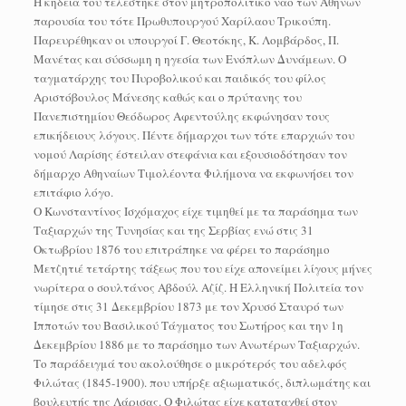
Η κηδεία του τελέστηκε στον μητροπολιτικό ναό των Αθηνών
παρουσία του τότε Πρωθυπουργού Χαρίλαου Τρικούπη.
Παρευρέθηκαν οι υπουργοί Γ. Θεοτόκης, Κ. Λομβάρδος, Π.
Μανέτας και σύσσωμη η ηγεσία των Ενόπλων Δυνάμεων. Ο
ταγματάρχης του Πυροβολικού και παιδικός του φίλος
Αριστόβουλος Μάνεσης καθώς και ο πρύτανης του
Πανεπιστημίου Θεόδωρος Αφεντούλης εκφώνησαν τους
επικήδειους λόγους. Πέντε δήμαρχοι των τότε επαρχιών του
νομού Λαρίσης έστειλαν στεφάνια και εξουσιοδότησαν τον
δήμαρχο Αθηναίων Τιμολέοντα Φιλήμονα να εκφωνήσει τον
επιτάφιο λόγο.
Ο Κωνσταντίνος Ισχόμαχος είχε τιμηθεί με τα παράσημα των
Ταξιαρχών της Τυνησίας και της Σερβίας ενώ στις 31
Οκτωβρίου 1876 του επιτράπηκε να φέρει το παράσημο
Μετζητιέ τετάρτης τάξεως που του είχε απονείμει λίγους μήνες
νωρίτερα ο σουλτάνος Αβδούλ Αζίζ. Η Ελληνική Πολιτεία τον
τίμησε στις 31 Δεκεμβρίου 1873 με τον Χρυσό Σταυρό των
Ιπποτών του Βασιλικού Τάγματος του Σωτήρος και την 1η
Δεκεμβρίου 1886 με το παράσημο των Ανωτέρων Ταξιαρχών.
Το παράδειγμά του ακολούθησε ο μικρότερός του αδελφός
Φιλώτας (1845-1900). που υπήρξε αξιωματικός, διπλωμάτης και
βουλευτής της Λάρισας. Ο Φιλώτας είχε καταταχθεί στον