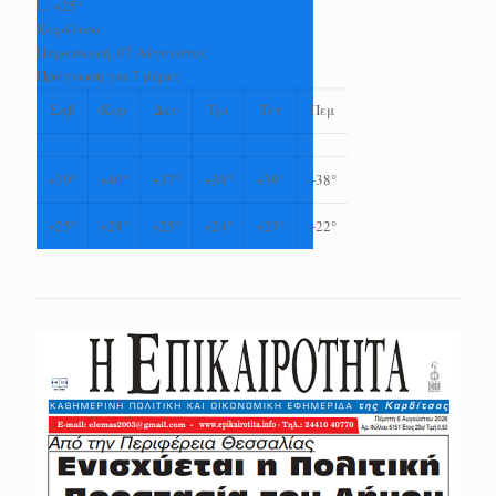
L:
+
25°
Καρδίτσα
Παρασκευή, 07 Αύγουστος
Πρόγνωση για 7 μέρες
Σαβ
Κυρ
Δευ
Τρι
Τετ
Πεμ
+
39°
+
40°
+
37°
+
38°
+
39°
+
38°
+
25°
+
28°
+
25°
+
24°
+
23°
+
22°