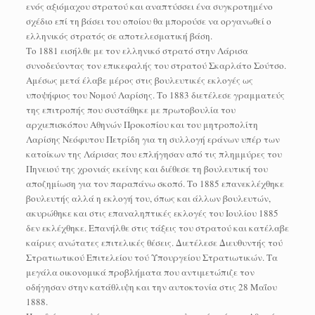
ενός αξιόμαχου στρατού και αναπτύσσει ένα συγκροτημένο
σχέδιο επί τη βάσει του οποίου θα μπορούσε να οργανωθεί ο
ελληνικός στρατός σε αποτελεσματική βάση.
Το 1881 εισήλθε με τον ελληνικό στρατό στην Λάρισα
συνοδεύοντας τον επικεφαλής του στρατού Σκαρλάτο Σούτσο.
Αμέσως μετά έλαβε μέρος στις βουλευτικές εκλογές ως
υποψήφιος του Νομού Λαρίσης. Το 1883 διετέλεσε γραμματεύς
της επιτροπής που συστάθηκε με πρωτοβουλία του
αρχιεπισκόπου Αθηνών Προκοπίου και του μητροπολίτη
Λαρίσης Νεόφυτου Πετρίδη για τη συλλογή εράνων υπέρ των
κατοίκων της Λάρισας που επλήγησαν από τις πλημμύρες του
Πηνειού της χρονιάς εκείνης και διέθεσε τη βουλευτική του
αποζημίωση για τον παραπάνω σκοπό. Το 1885 επανεκλέχθηκε
βουλευτής αλλά η εκλογή του, όπως και άλλων βουλευτών,
ακυρώθηκε και στις επαναληπτικές εκλογές του Ιουλίου 1885
δεν εκλέχθηκε. Επανήλθε στις τάξεις του στρατού και κατέλαβε
καίριες ανώτατες επιτελικές θέσεις. Διετέλεσε Διευθυντής τού
Στρατιωτικού Επιτελείου τού Υπουργείου Στρατιωτικών. Τα
μεγάλα οικονομικά προβλήματα που αντιμετώπιζε τον
οδήγησαν στην κατάθλιψη και την αυτοκτονία στις 28 Μαΐου
1888.