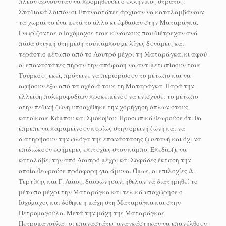
πλέον αρνούνταν να προμηθεύσει ο ελληνικός στρατός.
Σταδιακά λοιπόν οι Επαναστάτες άρχισαν να καταλαμβάνουν
τα χωριά το ένα μετά το άλλο κι έφθασαν στην Ματαράγκα.
Γνωρίζοντας ο Ισχόµαχος τους κίνδυνους που διέτρεχαν ανά
πάσα στιγμή στη μέση τού κάµπου µε λίγες δυνάμεις και
τεράστιο μέτωπο από το Λουτρό μέχρι τη Ματαράγκα, κι αφού
οι επαναστάτες πήραν την απόφαση να αντιμετωπίσουν τους
Τούρκους εκεί, πρότεινε να περιορίσουν το μέτωπο και να
αφήσουν έξω από τα σχέδιά τους τη Ματαράγκα. Παρά την
έλλειψη πολεμοφοδίων προκειμένου να ενισχύσει το μέτωπο
στην πεδινή ζώνη υποσχέθηκε την χορήγηση όπλων στους
κατοίκους Κάμπου και Σμόκοβου. Προσωπικά θεωρούσε ότι θα
έπρεπε να παραμείνουν κυρίως στην ορεινή ζώνη και να
διατηρήσουν την φλόγα της επανάστασης ζωντανή και όχι να
επιδιώκουν εφήμερες επιτυχίες στον κάμπο. Επεδίωξε να
καταλάβει την από Λουτρό μέχρι και Σοφάδες έκταση την
οποία θεωρούσε πρόσφορη για άμυνα. Όμως, οι επιλοχίες Δ.
Τερτίπης και Γ. Λάιος, διαφώνησαν, ήθελαν να διατηρηθεί το
μέτωπο μέχρι την Ματαράγκα και τελικά υποχώρησε ο
Ισχόµαχος και δόθηκε η μάχη στη Ματαράγκα και στην
Πετροµαγούλα. Μετά την μάχη της Ματαράγκας
Πετρομαγούλας οι επαναστάτες αναγκάστηκαν να επανέλθουν