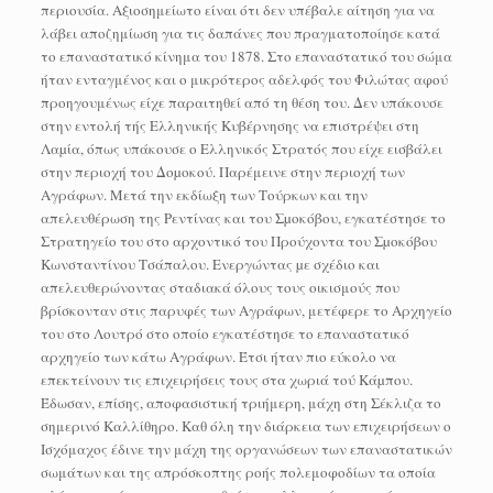
περιουσία. Αξιοσημείωτο είναι ότι δεν υπέβαλε αίτηση για να
λάβει αποζημίωση για τις δαπάνες που πραγματοποίησε κατά
το επαναστατικό κίνημα του 1878. Στο επαναστατικό του σώμα
ήταν ενταγμένος και ο μικρότερος αδελφός του Φιλώτας αφού
προηγουμένως είχε παραιτηθεί από τη θέση του. Δεν υπάκουσε
στην εντολή τής Ελληνικής Κυβέρνησης να επιστρέψει στη
Λαµία, όπως υπάκουσε ο Ελληνικός Στρατός που είχε εισβάλει
στην περιοχή του Δοµοκού. Παρέμεινε στην περιοχή των
Αγράφων. Μετά την εκδίωξη των Τούρκων και την
απελευθέρωση της Ρεντίνας και του Σµοκόβου, εγκατέστησε το
Στρατηγείο του στο αρχοντικό του Προύχοντα του Σµοκόβου
Κωνσταντίνου Τσάπαλου. Ενεργώντας µε σχέδιο και
απελευθερώνοντας σταδιακά όλους τους οικισμούς που
βρίσκονταν στις παρυφές των Αγράφων, μετέφερε το Αρχηγείο
του στο Λουτρό στο οποίο εγκατέστησε το επαναστατικό
αρχηγείο των κάτω Αγράφων. Έτσι ήταν πιο εύκολο να
επεκτείνουν τις επιχειρήσεις τους στα χωριά τού Κάµπου.
Έδωσαν, επίσης, αποφασιστική τριήμερη, μάχη στη Σέκλιζα το
σημερινό Καλλίθηρο. Καθ όλη την διάρκεια των επιχειρήσεων ο
Ισχόμαχος έδινε την μάχη της οργανώσεων των επαναστατικών
σωμάτων και της απρόσκοπτης ροής πολεμοφοδίων τα οποία