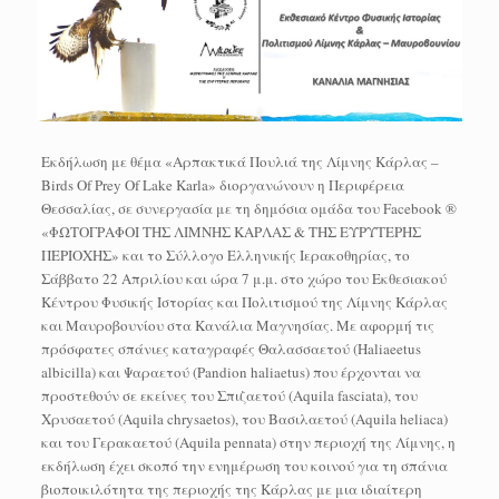
Εκδήλωση με θέμα «Αρπακτικά Πουλιά της Λίμνης Κάρλας –
Birds Of Prey Of Lake Karla» διοργανώνουν η Περιφέρεια
Θεσσαλίας, σε συνεργασία με τη δημόσια ομάδα του Facebook ®
«ΦΩΤΟΓΡΑΦΟΙ ΤΗΣ ΛΙΜΝΗΣ ΚΑΡΛΑΣ & ΤΗΣ ΕΥΡΥΤΕΡΗΣ
ΠΕΡΙΟΧΗΣ» και το Σύλλογο Ελληνικής Ιερακοθηρίας, το
Σάββατο 22 Απριλίου και ώρα 7 μ.μ. στο χώρο του Εκθεσιακού
Κέντρου Φυσικής Ιστορίας και Πολιτισμού της Λίμνης Κάρλας
και Μαυροβουνίου στα Κανάλια Μαγνησίας. Με αφορμή τις
πρόσφατες σπάνιες καταγραφές Θαλασσαετού (Haliaeetus
albicilla) και Ψαραετού (Pandion haliaetus) που έρχονται να
προστεθούν σε εκείνες του Σπιζαετού (Aquila fasciata), του
Χρυσαετού (Aquila chrysaetos), του Βασιλαετού (Aquila heliaca)
και του Γερακαετού (Aquila pennata) στην περιοχή της Λίμνης, η
εκδήλωση έχει σκοπό την ενημέρωση του κοινού για τη σπάνια
βιοποικιλότητα της περιοχής της Κάρλας με μια ιδιαίτερη