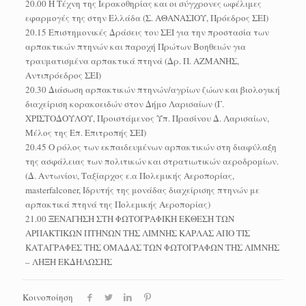
20.00 Η Τέχνη της Ιερακοθηρίας και οι σύγχρονες ωφέλιμες
εφαρμογές της στην Ελλάδα (Σ. ΑΘΑΝΑΣΙΟΥ, Πρόεδρος ΣΕΙ)
20.15 Επιστημονικές Δράσεις του ΣΕΙ για την προστασία των
αρπακτικών πτηνών και παροχή Πρώτων Βοηθειών για
τραυματισμένα αρπακτικά πτηνά (Δρ. Π. ΑΖΜΑΝΗΣ,
Αντιπρόεδρος ΣΕΙ)
20.30 Διάσωση αρπακτικών πτηνών/αγρίων ζώων και βιολογική
διαχείριση κορακοειδών στον Δήμο Λαρισαίων (Γ.
ΧΡΙΣΤΟΔΟΥΛΟΥ, Προιστάμενος Υπ. Πρασίνου Δ. Λαρισαίων,
Μέλος της Επ. Επιτροπής ΣΕΙ)
20.45 Ο ρόλος των εκπαιδευμένων αρπακτικών στη διαφύλαξη
της ασφάλειας των πολιτικών και στρατιωτικών αεροδρομίων.
(Δ. Αντωνίου, Ταξίαρχος ε.α Πολεμικής Αεροπορίας,
masterfalconer, Ιδρυτής της μονάδας διαχείρισης πτηνών με
αρπακτικά πτηνά της Πολεμικής Αεροπορίας)
21.00 ΞΕΝΑΓΗΣΗ ΣΤΗ ΦΩΤΟΓΡΑΦΙΚΗ ΕΚΘΕΣΗ ΤΩΝ
ΑΡΠΑΚΤΙΚΩΝ ΠΤΗΝΩΝ ΤΗΣ ΛΙΜΝΗΣ ΚΑΡΛΑΣ ΑΠΟ ΤΙΣ
ΚΑΤΑΓΡΑΦΕΣ ΤΗΣ ΟΜΑΔΑΣ ΤΩΝ ΦΩΤΟΓΡΑΦΩΝ ΤΗΣ ΛΙΜΝΗΣ
– ΛΗΞΗ ΕΚΔΗΛΩΣΗΣ
Κοινοποίηση