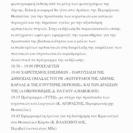
φωτογραφική έκθεση από τα μέλη των φωτογράφων της
Λίμνης. Ειδική αναφορά θα γίνει στις δράσεις της Περιφέρειας
Θεσσαλίας για την προστασία των αγροτικών και αστικών
περιοχών και της δημόσιας υγείας με την αξιοποίηση
αρπακτικών πτηνών. Στην εκδήλωση θα παρουσιαστούν επίσης
οι σύγχρονες ωφέλιμες εφαρμογές της ιερακοθηρίας για την
προστασία της βιοποικιλότητας και ο ρόλος των
εκπαιδευμένων αρπακτικών στη διαφύλαξη της ασφάλειας των
πολιτικών και στρατιωτικών αεροδρομίων.
Αναλυτικά το πρόγραμμα της εκδήλωσης:
18.30 – 19.00 ΠΡΟΣΕΛΕΥΣΗ
19.00 ΧΑΙΡΕΤΙΣΜΟΣ ΕΠΙΣΗΜΩΝ – ΠΑΡΟΥΣΙΑΣΗ ΤΗΣ
ΔΗΜΟΣΙΑΣ ΟΜΑΔΑΣ ΤΟΥ FB «ΦΩΤΟΓΡΑΦΟΙ ΤΗΣ ΛΙΜΝΗΣ
ΚΑΡΛΑΣ & ΤΗΣ ΕΥΡΥΤΕΡΗΣ ΠΕΡΙΟΧΗΣ» KAI TΩΝ ΔΡΑΣΕΩΝ
ΤΗΣ (Α.ΟΙΚΟΝΟΜΙΔΗΣ-Δ. ΠΑΥΛΟΥ-Α.HARGRAVE)
19.15 Πρόγραμμα «ΤΥΤΩ», με στόχο την προστασία των
αγροτικών καλλιεργειών (Κ. ΑΓΟΡΑΣΤΟΣ, Περιφερειάρχης
Θεσσαλίας)
19.45 Εφαρμοσμένη έρευνα για τη διατήρηση του Κιρκινεζιού
στο Θεσσαλικό Κάμπο (Κ. ΒΛΑΧΟΠΟΥΛΟΣ,
Περιβαλλοντολόγος MSc)