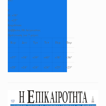
+
37
°
C
H:
+
38°
L:
+
25°
Καρδίτσα
Σάββατο, 08 Αύγουστος
Πρόγνωση για 7 μέρες
Κυρ
Δευ
Τρι
Τετ
Πεμ
Παρ
+
37°
+
38°
+
39°
+
40°
+
38°
+
36°
+
28°
+
24°
+
24°
+
24°
+
23°
+
23°