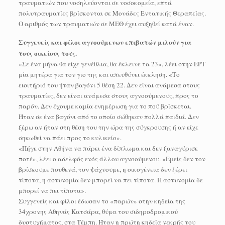
τραυματιών που νοσηλεύονται σε νοσοκομεία, επτά
πολυτραυματίες βρίσκονται σε Μονάδες Εντατικής Θεραπείας.
Ο αριθμός των τραυματιών σε ΜΕΘ έχει αυξηθεί κατά έναν.
Συγγενείς και φίλοι αγνοούμενων επιβατών μιλούν για
τους οικείους τους.
«Σε ένα μήνα θα είχε γενέθλια, θα έκλεινε τα 23», λέει στην ΕΡΤ
μία μητέρα για τον γιο της και απευθύνει έκκληση. «Το
εισιτήριό του ήταν βαγόνι 5 θέση 22. Δεν είναι ανάμεσα στους
τραυματίες, δεν είναι ανάμεσα στους αγνοούμενους, προς το
παρόν. Δεν έχουμε καμία ενημέρωση για το πού βρίσκεται.
Ήταν σε ένα βαγόνι από το οποίο σώθηκαν πολλά παιδιά. Δεν
ξέρω αν ήταν στη θέση του την ώρα της σύγκρουσης ή αν είχε
σηκωθεί να πάει προς το κυλικείο».
«Πήγε στην Αθήνα να πάρει ένα δίπλωμα και δεν ξαναγύρισε
ποτέ», λέει ο αδελφός ενός άλλου αγνοούμενου. «Εμείς δεν τον
βρίσκουμε πουθενά, τον ψάχνουμε, η οικογένεια δεν ξέρει
τίποτα, η αστυνομία δεν μπορεί να πει τίποτα. Η αστυνομία δε
μπορεί να πει τίποτα».
Συγγενείς και φίλοι έδωσαν το «παρών» στην κηδεία της
34χρονης Αθηνάς Κατσάρα, θύμα του σιδηροδρομικού
δυστυχήματος, στα Τέμπη. Ήταν η πρώτη κηδεία νεκρής του