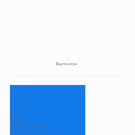
Εορτολόγιο
+
37
°
C
H:
+
38°
L:
+
27°
Καρδίτσα
Κυριακή, 09 Αύγουστος
Πρόγνωση για 7 μέρες