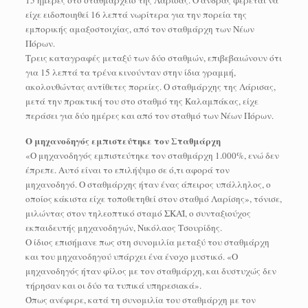
είχε ειδοποιηθεί 16 λεπτά νωρίτερα για την πορεία της
εμπορικής αμαξοστοιχίας, από τον σταθμάρχη των Νέων
Πόρων.
Τρεις καταγραφές μεταξύ των δύο σταθμών, επιβεβαιώνουν ότι
για 15 λεπτά τα τρένα κινούνταν στην ίδια γραμμή,
ακολουθώντας αντίθετες πορείες. Ο σταθμάρχης της Λάρισας,
μετά την πρακτική του στο σταθμό της Καλαμπάκας, είχε
περάσει για δύο ημέρες και από τον σταθμό των Νέων Πόρων.
Ο μηχανοδηγός εμπιστεύτηκε τον Σταθμάρχη
«Ο μηχανοδηγός εμπιστεύτηκε τον σταθμάρχη 1.000%, ενώ δεν
έπρεπε. Αυτό είναι το επιλήψιμο σε ό,τι αφορά τον
μηχανοδηγό. Ο σταθμάρχης ήταν ένας άπειρος υπάλληλος, ο
οποίος κάκιστα είχε τοποθετηθεί στον σταθμό Λαρίσης», τόνισε,
μιλώντας στον τηλεοπτικό σταμό ΣΚΑΪ, ο συνταξιούχος
εκπαιδευτής μηχανοδηγών, Νικόλαος Τσουρίδης.
Ο ίδιος επισήμανε πως στη συνομιλία μεταξύ του σταθμάρχη
και του μηχανοδηγού υπάρχει ένα ένοχο μυστικό. «Ο
μηχανοδηγός ήταν φίλος με τον σταθμάρχη, και δυστυχώς δεν
τήρησαν και οι δύο τα τυπικά υπηρεσιακά».
Όπως ανέφερε, κατά τη συνομιλία του σταθμάρχη με τον