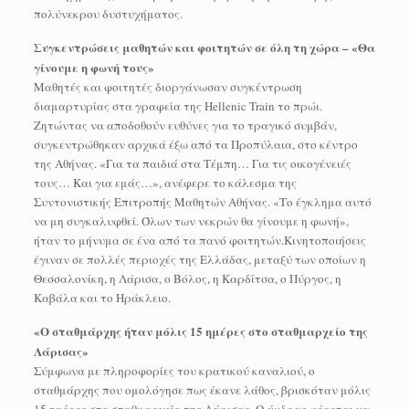
πολύνεκρου δυστυχήματος.
Συγκεντρώσεις μαθητών και φοιτητών σε όλη τη χώρα – «Θα
γίνουμε η φωνή τους»
Μαθητές και φοιτητές διοργάνωσαν συγκέντρωση
διαμαρτυρίας στα γραφεία της Hellenic Train το πρώι.
Ζητώντας να αποδοθούν ευθύνες για το τραγικό συμβάν,
συγκεντρώθηκαν αρχικά έξω από τα Προπύλαια, στο κέντρο
της Αθήνας. «Για τα παιδιά στα Τέμπη… Για τις οικογένειές
τους… Και για εμάς…», ανέφερε το κάλεσμα της
Συντονιστικής Επιτροπής Μαθητών Αθήνας. «Το έγκλημα αυτό
να μη συγκαλυφθεί. Όλων των νεκρών θα γίνουμε η φωνή»,
ήταν το μήνυμα σε ένα από τα πανό φοιτητών.Κινητοποιήσεις
έγιναν σε πολλές περιοχές της Ελλάδας, μεταξύ των οποίων η
Θεσσαλονίκη, η Λάρισα, ο Βόλος, η Καρδίτσα, ο Πύργος, η
Καβάλα και το Ηράκλειο.
«Ο σταθμάρχης ήταν μόλις 15 ημέρες στο σταθμαρχείο της
Λάρισας»
Σύμφωνα με πληροφορίες του κρατικού καναλιού, ο
σταθμάρχης που ομολόγησε πως έκανε λάθος, βρισκόταν μόλις
15 ημέρες στο σταθμαρχείο της Λάρισας. Ο άνδρας φέρεται να