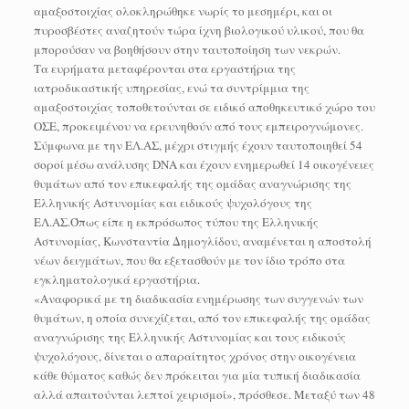
αμαξοστοιχίας ολοκληρώθηκε νωρίς το μεσημέρι, και οι
πυροσβέστες αναζητούν τώρα ίχνη βιολογικού υλικού, που θα
μπορούσαν να βοηθήσουν στην ταυτοποίηση των νεκρών.
Τα ευρήματα μεταφέρονται στα εργαστήρια της
ιατροδικαστικής υπηρεσίας, ενώ τα συντρίμμια της
αμαξοστοιχίας τοποθετούνται σε ειδικό αποθηκευτικό χώρο του
ΟΣΕ, προκειμένου να ερευνηθούν από τους εμπειρογνώμονες.
Σύμφωνα με την ΕΛ.ΑΣ, μέχρι στιγμής έχουν ταυτοποιηθεί 54
σοροί μέσω ανάλυσης DNA και έχουν ενημερωθεί 14 οικογένειες
θυμάτων από τον επικεφαλής της ομάδας αναγνώρισης της
Ελληνικής Αστυνομίας και ειδικούς ψυχολόγους της
ΕΛ.ΑΣ.Όπως είπε η εκπρόσωπος τύπου της Ελληνικής
Αστυνομίας, Κωνσταντία Δημογλίδου, αναμένεται η αποστολή
νέων δειγμάτων, που θα εξετασθούν με τον ίδιο τρόπο στα
εγκληματολογικά εργαστήρια.
«Αναφορικά με τη διαδικασία ενημέρωσης των συγγενών των
θυμάτων, η οποία συνεχίζεται, από τον επικεφαλής της ομάδας
αναγνώρισης της Ελληνικής Αστυνομίας και τους ειδικούς
ψυχολόγους, δίνεται ο απαραίτητος χρόνος στην οικογένεια
κάθε θύματος καθώς δεν πρόκειται για μία τυπική διαδικασία
αλλά απαιτούνται λεπτοί χειρισμοί», πρόσθεσε. Μεταξύ των 48