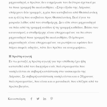
μηχανοδηγό, ο πρώτος δεν ενημέρωσε τον δεύτερο σχετικά με
το ποια γραμμή θα ακολουθήσει: «Στην έξοδο της Λάρισας
υπάρχουν δύο γραμμές, η μία που κατεβαίνει από Θεσσαλονίκη
και η άλλη που ανεβαίνει προς Θεσσαλονίκη. Εκεί έγινε το
μοιραίο λάθος από τον σταθμάρχη. Δεν είπε στον μηχανοδηγό
να πάει από τη γραμμή ανόδου ή τη γραμμή καθόδου. Βάσει του
κανονισμού, ο σταθμάρχης είναι υποχρεωμένος να πει στον
μηχανοδηγό ποια γραμμή θα ακολουθήσει. Ο έμπειρος
μηχανοδηγός είναι υποχρεωμένος να ρωτήσει κι εφόσον δεν
πάρει σαφείς οδηγίες, τότε δεν πρέπει να αναχωρήσει».
Η πρώτη αγωγή
Εν τω μεταξύ, η πρώτη αγωγή για την υπόθεση έχει ήδη
κατατεθεί από τον δικηγόρο ενός πολυτραυματία που
νοσηλεύεται σε σοβαρή κατάσταση στο νοσοκομείο της
Λάρισας. Σε σοβαρή κατάσταση νοσηλεύεται και ο 20χρονος
πολυτραυματίας, που είναι και ο μοναδικός που επέζησε από το
πρώτο βαγόνι.
Κοινοποίηση