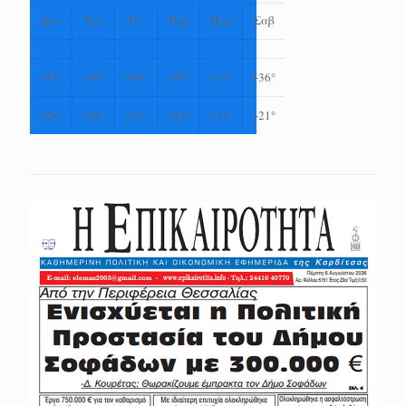
Δευ
Τρι
Τετ
Πεμ
Παρ
Σαβ
+
35°
+
39°
+
40°
+
39°
+
37°
+
36°
+
24°
+
24°
+
24°
+
24°
+
23°
+
21°