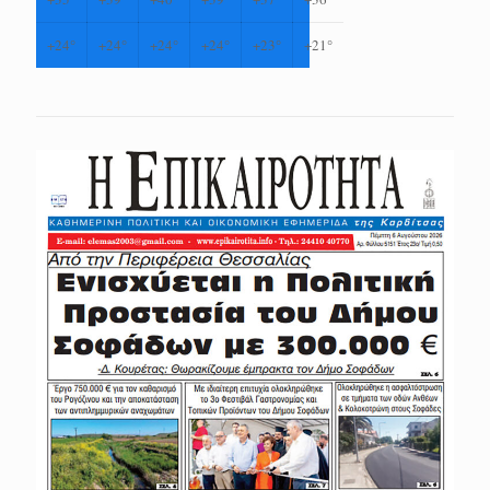
+
24°
+
24°
+
24°
+
24°
+
23°
+
21°