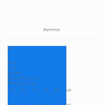
Εορτολόγιο
+
36
°
C
H:
+
38°
L:
+
27°
Καρδίτσα
Κυριακή, 09 Αύγουστος
Πρόγνωση για 7 μέρες
Δευ
Τρι
Τετ
Πεμ
Παρ
Σαβ
+
35°
+
39°
+
40°
+
39°
+
37°
+
36°