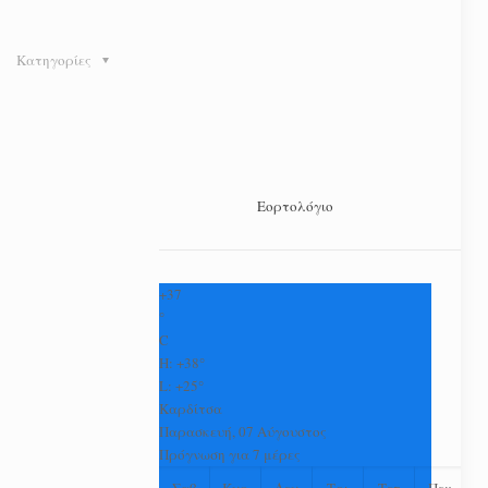
Κατηγορίες
Εορτολόγιο
+
37
°
C
H:
+
38°
L:
+
25°
Καρδίτσα
Παρασκευή, 07 Αύγουστος
Πρόγνωση για 7 μέρες
Σαβ
Κυρ
Δευ
Τρι
Τετ
Πεμ