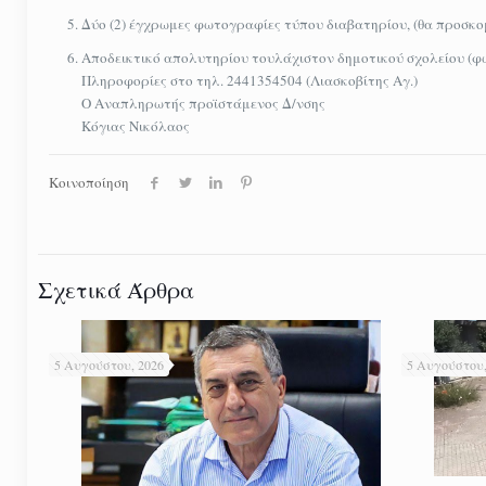
Δύο (2) έγχρωμες φωτογραφίες τύπου διαβατηρίου, (θα προσκο
Αποδεικτικό απολυτηρίου τουλάχιστον δημοτικού σχολείου (φ
Πληροφορίες στο τηλ. 2441354504 (Λιασκοβίτης Αγ.)
O Αναπληρωτής προϊστάμενος Δ/νσης
Κόγιας Νικόλαος
Κοινοποίηση
Σχετικά Άρθρα
5 Αυγούστου, 2026
5 Αυγούστου,