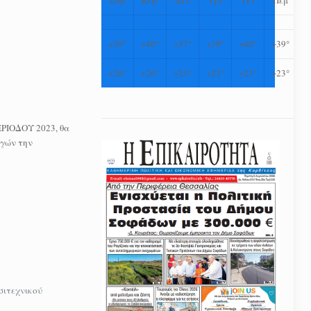
+
39°
+
40°
+
37°
+
39°
+
40°
+
39°
+
26°
+
26°
+
25°
+
23°
+
23°
+
23°
ΕΡΙΟΔΟΥ 2023, θα
ηγών την
σιτεχνικού