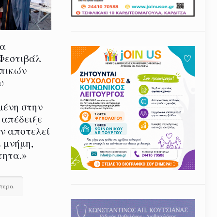
ία
 Φεστιβάλ
οπικών
υ
μένη στην
 απέδειξε
εν αποτελεί
 μνήμη,
τητα.»
ότερα