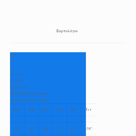
Εορτολόγιο
+
35
°
C
H:
+
36°
L:
+
25°
Καρδίτσα
Πέμπτη, 06 Αύγουστος
Πρόγνωση για 7 μέρες
Παρ
Σαβ
Κυρ
Δευ
Τρι
Τετ
+
39°
+
40°
+
40°
+
37°
+
38°
+
38°