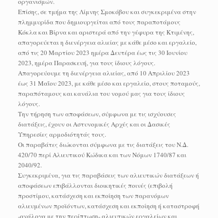
οργανισμών.
Επίσης, σε τμήμα της Λίμνης Σμοκόβου και συγκεκριμένα στην
πλημμυρίδα που δημιουργείται από τους παραποτάμους
Κόκλα και Βίρνα και αριστερά από την γέφυρα της Κτιμένης,
απαγορεύεται η διενέργεια αλιείας με κάθε μέσο και εργαλείο,
από τις 20 Μαρτίου 2023 ημέρα Δευτέρα έως τις 30 Ιουνίου
2023, ημέρα Παρασκευή, για τους ίδιους λόγους.
Απαγορεύουμε τη διενέργεια αλιείας, από 10 Απριλίου 2023
έως 31 Μαΐου 2023, με κάθε μέσο και εργαλείο, στους ποταμούς,
παραπόταμους και κανάλια του νομού μας για τους ίδιους
λόγους.
Την τήρηση των αποφάσεων, σύμφωνα με τις ισχύουσες
διατάξεις, έχουν οι Αστυνομικές Αρχές και οι Δασικές
Υπηρεσίες αρμοδιότητάς τoυς.
Οι παραβάτες διώκονται σύμφωνα με τις διατάξεις του Ν.Δ.
420/70 περί Aλιευτικού Kώδικα και των Νόμων 1740/87 και
2040/92.
Συγκεκριμένα, για τις παραβάσεις των αλιευτικών διατάξεων ή
αποφάσεων επιβάλλονται διοικητικές ποινές (επιβολή
προστίμου, κατάσχεση και εκποίηση των παρανόμων
αλιευμένων προϊόντων, κατάσχεση και εκποίηση ή καταστροφή
-ανάλογα με την περίπτωση- αλιευτικών εργαλείων και