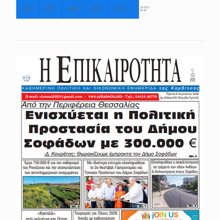
+
25°
+
27°
+
26°
+
25°
+
23°
+
22°