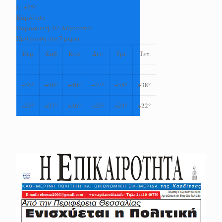
L:
+
25°
Καρδίτσα
Παρασκευή, 07 Αύγουστος
Πρόγνωση για 7 μέρες
Πεμ
Σαβ
Κυρ
Δευ
Τρι
Τετ
+
36°
+
40°
+
40°
+
37°
+
38°
+
38°
+
25°
+
27°
+
26°
+
25°
+
23°
+
22°