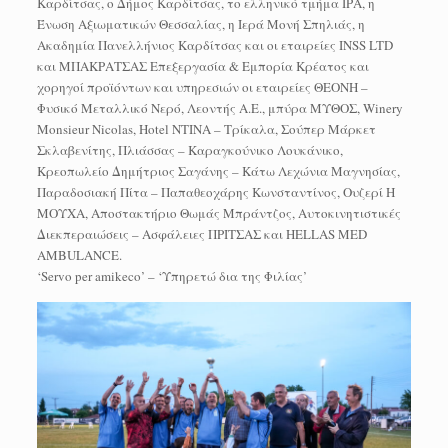
Καρδίτσας, ο Δήμος Καρδίτσας, το ελληνικό τμήμα ΙΡΑ, η
Ένωση Αξιωματικών Θεσσαλίας, η Ιερά Μονή Σπηλιάς, η
Ακαδημία Πανελλήνιος Καρδίτσας και οι εταιρείες INSS LTD
και ΜΠΑΚΡΑΤΣΑΣ Επεξεργασία & Εμπορία Κρέατος και
χορηγοί προϊόντων και υπηρεσιών οι εταιρείες ΘΕΟΝΗ –
Φυσικό Μεταλλικό Νερό, Λεοντής Α.Ε., μπύρα ΜΥΘΟΣ, Winery
Monsieur Nicolas, Hotel NTINA – Τρίκαλα, Σούπερ Μάρκετ
Σκλαβενίτης, Πλιάσσας – Καραγκούνικο Λουκάνικο,
Κρεοπωλείο Δημήτριος Σαγάνης – Κάτω Λεχώνια Μαγνησίας,
Παραδοσιακή Πίτα – Παπαθεοχάρης Κωνσταντίνος, Ουζερί Η
ΜΟΥΧΑ, Αποστακτήριο Θωμάς Μπράντζος, Αυτοκινητιστικές
Διεκπεραιώσεις – Ασφάλειες ΠΡΙΤΣΑΣ και HELLAS MED
AMBULANCE.
‘Servo per amikeco’ – ‘Υπηρετώ δια της Φιλίας’