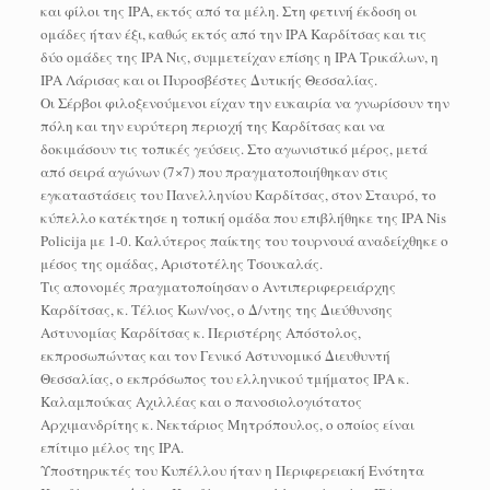
και φίλοι της ΙΡΑ, εκτός από τα μέλη. Στη φετινή έκδοση οι
ομάδες ήταν έξι, καθώς εκτός από την ΙΡΑ Καρδίτσας και τις
δύο ομάδες της ΙΡΑ Νις, συμμετείχαν επίσης η ΙΡΑ Τρικάλων, η
ΙΡΑ Λάρισας και οι Πυροσβέστες Δυτικής Θεσσαλίας.
Οι Σέρβοι φιλοξενούμενοι είχαν την ευκαιρία να γνωρίσουν την
πόλη και την ευρύτερη περιοχή της Καρδίτσας και να
δοκιμάσουν τις τοπικές γεύσεις. Στο αγωνιστικό μέρος, μετά
από σειρά αγώνων (7×7) που πραγματοποιήθηκαν στις
εγκαταστάσεις του Πανελληνίου Καρδίτσας, στον Σταυρό, το
κύπελλο κατέκτησε η τοπική ομάδα που επιβλήθηκε της ΙΡΑ Νis
Policija με 1-0. Καλύτερος παίκτης του τουρνουά αναδείχθηκε ο
μέσος της ομάδας, Αριστοτέλης Τσουκαλάς.
Τις απονομές πραγματοποίησαν ο Αντιπεριφερειάρχης
Καρδίτσας, κ. Τέλιος Κων/νος, ο Δ/ντης της Διεύθυνσης
Αστυνομίας Καρδίτσας κ. Περιστέρης Απόστολος,
εκπροσωπώντας και τον Γενικό Αστυνομικό Διευθυντή
Θεσσαλίας, ο εκπρόσωπος του ελληνικού τμήματος ΙΡΑ κ.
Καλαμπούκας Αχιλλέας και ο πανοσιολογιότατος
Αρχιμανδρίτης κ. Νεκτάριος Μητρόπουλος, ο οποίος είναι
επίτιμο μέλος της ΙΡΑ.
Υποστηρικτές του Κυπέλλου ήταν η Περιφερειακή Ενότητα