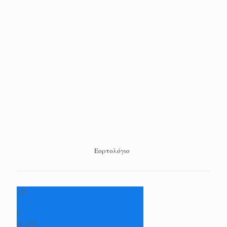
Εορτολόγιο
+
35
°
C
H:
+
39°