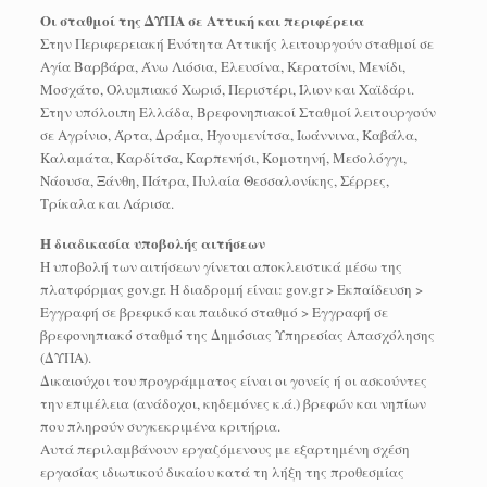
Οι σταθμοί της ΔΥΠΑ σε Αττική και περιφέρεια
Στην Περιφερειακή Ενότητα Αττικής λειτουργούν σταθμοί σε
Αγία Βαρβάρα, Άνω Λιόσια, Ελευσίνα, Κερατσίνι, Μενίδι,
Μοσχάτο, Ολυμπιακό Χωριό, Περιστέρι, Ίλιον και Χαϊδάρι.
Στην υπόλοιπη Ελλάδα, Βρεφονηπιακοί Σταθμοί λειτουργούν
σε Αγρίνιο, Άρτα, Δράμα, Ηγουμενίτσα, Ιωάννινα, Καβάλα,
Καλαμάτα, Καρδίτσα, Καρπενήσι, Κομοτηνή, Μεσολόγγι,
Νάουσα, Ξάνθη, Πάτρα, Πυλαία Θεσσαλονίκης, Σέρρες,
Τρίκαλα και Λάρισα.
Η διαδικασία υποβολής αιτήσεων
Η υποβολή των αιτήσεων γίνεται αποκλειστικά μέσω της
πλατφόρμας gov.gr. Η διαδρομή είναι: gov.gr > Εκπαίδευση >
Εγγραφή σε βρεφικό και παιδικό σταθμό > Εγγραφή σε
βρεφονηπιακό σταθμό της Δημόσιας Υπηρεσίας Απασχόλησης
(ΔΥΠΑ).
Δικαιούχοι του προγράμματος είναι οι γονείς ή οι ασκούντες
την επιμέλεια (ανάδοχοι, κηδεμόνες κ.ά.) βρεφών και νηπίων
που πληρούν συγκεκριμένα κριτήρια.
Αυτά περιλαμβάνουν εργαζόμενους με εξαρτημένη σχέση
εργασίας ιδιωτικού δικαίου κατά τη λήξη της προθεσμίας