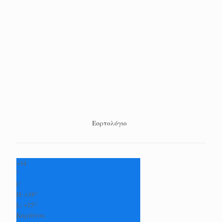
Εορτολόγιο
+
34
°
C
H:
+
38°
L:
+
25°
Καρδίτσα