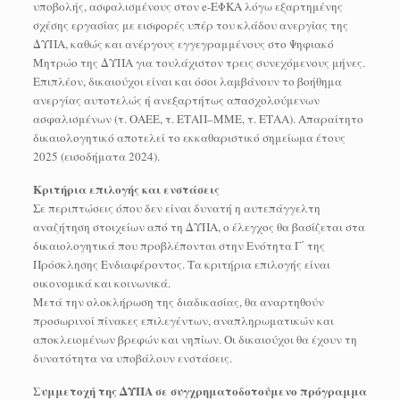
υποβολής, ασφαλισμένους στον e-ΕΦΚΑ λόγω εξαρτημένης
σχέσης εργασίας με εισφορές υπέρ του κλάδου ανεργίας της
ΔΥΠΑ, καθώς και ανέργους εγγεγραμμένους στο Ψηφιακό
Μητρώο της ΔΥΠΑ για τουλάχιστον τρεις συνεχόμενους μήνες.
Επιπλέον, δικαιούχοι είναι και όσοι λαμβάνουν το βοήθημα
ανεργίας αυτοτελώς ή ανεξαρτήτως απασχολούμενων
ασφαλισμένων (τ. ΟΑΕΕ, τ. ΕΤΑΠ–ΜΜΕ, τ. ΕΤΑΑ). Απαραίτητο
δικαιολογητικό αποτελεί το εκκαθαριστικό σημείωμα έτους
2025 (εισοδήματα 2024).
Κριτήρια επιλογής και ενστάσεις
Σε περιπτώσεις όπου δεν είναι δυνατή η αυτεπάγγελτη
αναζήτηση στοιχείων από τη ΔΥΠΑ, ο έλεγχος θα βασίζεται στα
δικαιολογητικά που προβλέπονται στην Ενότητα Γ΄ της
Πρόσκλησης Ενδιαφέροντος. Τα κριτήρια επιλογής είναι
οικονομικά και κοινωνικά.
Μετά την ολοκλήρωση της διαδικασίας, θα αναρτηθούν
προσωρινοί πίνακες επιλεγέντων, αναπληρωματικών και
αποκλειομένων βρεφών και νηπίων. Οι δικαιούχοι θα έχουν τη
δυνατότητα να υποβάλουν ενστάσεις.
Συμμετοχή της ΔΥΠΑ σε συγχρηματοδοτούμενο πρόγραμμα