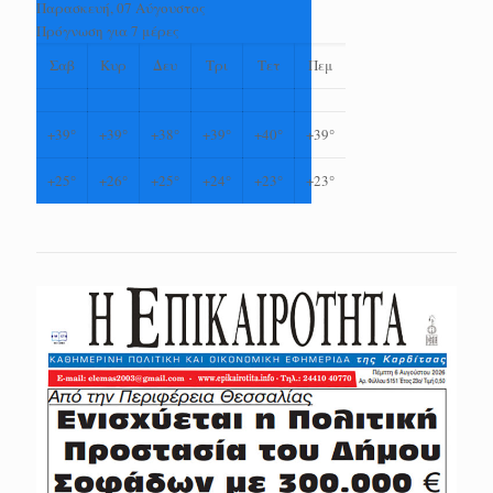
Παρασκευή, 07 Αύγουστος
Πρόγνωση για 7 μέρες
Σαβ
Κυρ
Δευ
Τρι
Τετ
Πεμ
+
39°
+
39°
+
38°
+
39°
+
40°
+
39°
+
25°
+
26°
+
25°
+
24°
+
23°
+
23°