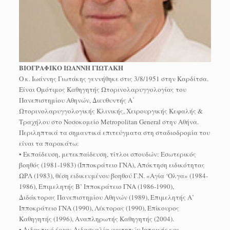
ΒΙΟΓΡΑΦΙΚΟ ΙΩΑΝΝΗ ΓΙΩΤΑΚΗ
Ο κ. Ιωάννης Γιωτάκης γεννήθηκε στις 3/8/1951 στην Καρδίτσα.
Είναι Ομότιμος Καθηγητής Ωτορινολαρυγγολογίας του
Πανεπιστημίου Αθηνών, Διευθυντής Α΄
Ωτορινολαρυγγολογικής Κλινικής, Χειρουργικής Κεφαλής &
Τραχήλου στο Νοσοκομείο Metropolitan General στην Αθήνα.
Περιληπτικά τα σημαντικά επιτεύγματα στη σταδιοδρομία του
είναι τα παρακάτω:
• Εκπαίδευση, μετεκπαίδευση, τίτλοι σπουδών: Εσωτερικός
βοηθός (1981-1983) (Ιπποκράτειο ΓΝΑ), Απόκτηση ειδικότητας
ΩΡΛ (1983), θέση ειδικευμένου βοηθού Γ.Ν. «Αγία ‘Ολγα» (1984-
1986), Επιμελητής Β’ Ιπποκράτειο ΓΝΑ (1986-1990),
Διδάκτορας Πανεπιστημίου Αθηνών (1989), Επιμελητής Α’
Ιπποκράτειο ΓΝΑ (1990), Λέκτορας (1990), Επίκουρος
Καθηγητής (1996), Αναπληρωτής Καθηγητής (2004).
• Διδακτικό έργο: Διδασκαλία φοιτητών Ιατρικής και