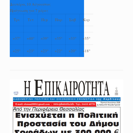
Δευτέρα, 10 Αύγουστος
Πρόγνωση για 7 μέρες
Τρι
Τετ
Πεμ
Παρ
Σαβ
Κυρ
+
37°
+
40°
+
39°
+
35°
+
33°
+
35°
+
25°
+
23°
+
23°
+
22°
+
20°
+
18°