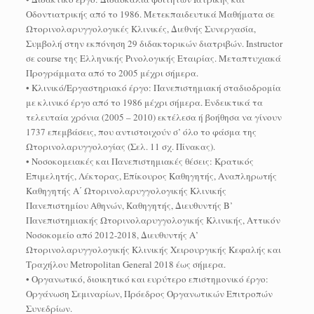
Οδοντιατρικής από το 1986. Μετεκπαιδευτικά Μαθήματα σε
Ωτορινολαρυγγολογικές Κλινικές, Διεθνής Συνεργασία,
Συμβολή στην εκπόνηση 29 διδακτορικών διατριβών. Instructor
σε course της Ελληνικής Ρινολογικής Εταιρίας. Μεταπτυχιακά
Προγράμματα από το 2005 μέχρι σήμερα.
• Κλινικό/Εργαστηριακό έργο: Πανεπιστημιακή σταδιοδρομία
με κλινικό έργο από το 1986 μέχρι σήμερα. Ενδεικτικά τα
τελευταία χρόνια (2005 – 2010) εκτέλεσα ή βοήθησα να γίνουν
1737 επεμβάσεις, που αντιστοιχούν σ’ όλο το φάσμα της
Ωτορινολαρυγγολογίας (Σελ. 11 σχ. Πίνακας).
• Νοσοκομειακές και Πανεπιστημιακές θέσεις: Κρατικός
Επιμελητής, Λέκτορας, Επίκουρος Καθηγητής, Αναπληρωτής
Καθηγητής Α΄ Ωτορινολαρυγγολογικής Κλινικής
Πανεπιστημίου Αθηνών, Καθηγητής, Διευθυντής Β’
Πανεπιστημιακής Ωτορινολαρυγγολογικής Κλινικής, Αττικόν
Νοσοκομείο από 2012-2018, Διευθυντής Α’
Ωτορινολαρυγγολογικής Κλινικής Χειρουργικής Κεφαλής και
Τραχήλου Metropolitan General 2018 έως σήμερα.
• Οργανωτικό, διοικητικό και ευρύτερο επιστημονικό έργο:
Οργάνωση Σεμιναρίων, Πρόεδρος Οργανωτικών Επιτροπών
Συνεδρίων.