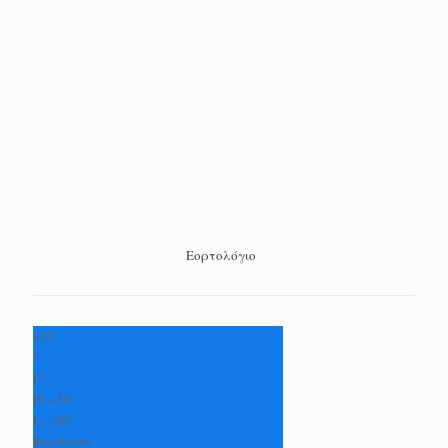
Εορτολόγιο
+
32
°
C
H:
+
34°
L:
+
26°
Καρδίτσα