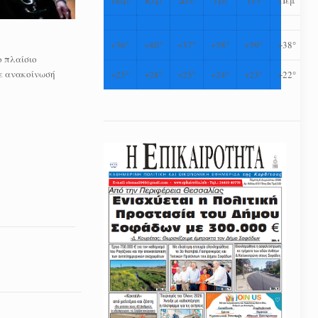
+
36°
+
40°
+
37°
+
38°
+
39°
+
38°
ο πλαίσιο
ε ανακοίνωσή
+
25°
+
28°
+
25°
+
24°
+
23°
+
22°