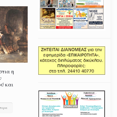
στια η
ν
ύ και
ότερα