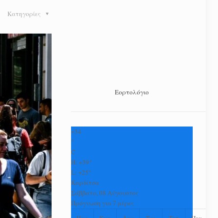
Κατηγορίες
Εορτολόγιο
+
34
°
C
H:
+
39°
L:
+
25°
Καρδίτσα
Σάββατο, 08 Αύγουστος
Πρόγνωση για 7 μέρες
Παρ
Κυρ
Δευ
Τρι
Τετ
Πεμ