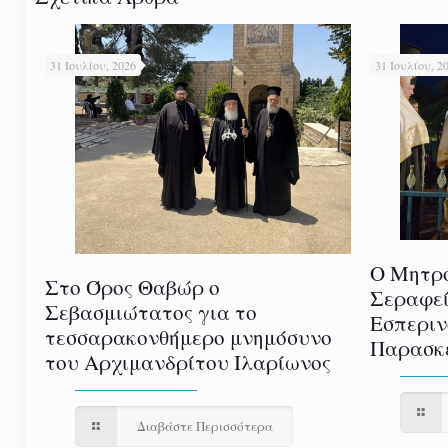
31 Ιουλίου, 2026
31 Ιουλίου, 2
Ο Μητρο
Στο Όρος Θαβώρ ο
Σεραφεί
Σεβασμιώτατος για το
Εσπεριν
τεσσαρακονθήμερο μνημόσυνο
Παρασκε
του Αρχιμανδρίτου Ιλαρίωνος
Διαβάστε Περισσότερα