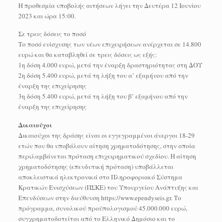
Η προθεσμία υποβολής αιτήσεων λήγει την Δευτέρα 12 Ιουνίου
2023 και ώρα 15:00.
Σε τρεις δόσεις το ποσό
Το ποσό ενίσχυσης των νέων επιχειρήσεων ανέρχεται σε 14.800
ευρώ και θα καταβληθεί σε τρεις δόσεις ως εξής:
1η δόση 4.000 ευρώ, μετά την έναρξη δραστηριότητας στη ΔΟΥ
2η δόση 5.400 ευρώ, μετά τη λήξη του α’ εξαμήνου από την
έναρξη της επιχείρησης
3η δόση 5.400 ευρώ, μετά τη λήξη του β’ εξαμήνου από την
έναρξη της επιχείρησης
Δικαιούχοι
Δικαιούχοι της δράσης είναι οι εγγεγραμμένοι άνεργοι 18-29
ετών που θα υποβάλουν αίτηση χρηματοδότησης, στην οποία
περιλαμβάνεται πρόταση επιχειρηματικού σχεδίου. Η αίτηση
χρηματοδότησης (επενδυτική πρόταση) υποβάλλεται
αποκλειστικά ηλεκτρονικά στο Πληροφοριακό Σύστημα
Κρατικών Ενισχύσεων (ΠΣΚΕ) του Υπουργείου Ανάπτυξης και
Επενδύσεων στην διεύθυνση https://www.ependyseis.gr. Το
πρόγραμμα, συνολικού προϋπολογισμού 45.000.000 ευρώ,
συγχρηματοδοτείται από το Ελληνικό Δημόσιο και το