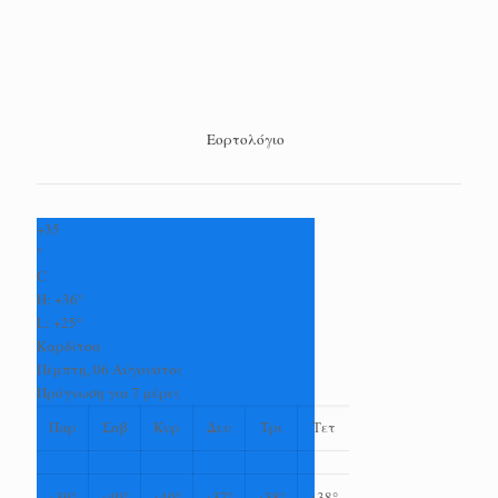
Εορτολόγιο
+
35
°
C
H:
+
36°
L:
+
25°
Καρδίτσα
Πέμπτη, 06 Αύγουστος
Πρόγνωση για 7 μέρες
Παρ
Σαβ
Κυρ
Δευ
Τρι
Τετ
+
39°
+
40°
+
40°
+
37°
+
38°
+
38°