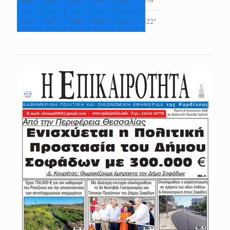
+
25°
+
27°
+
26°
+
25°
+
23°
+
22°