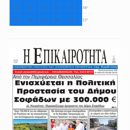
+
36°
+
40°
+
37°
+
38°
+
39°
+
38°
+
25°
+
28°
+
25°
+
24°
+
23°
+
22°