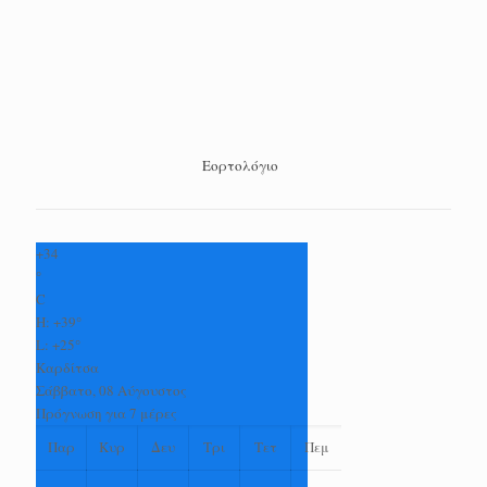
Εορτολόγιο
+
34
°
C
H:
+
39°
L:
+
25°
Καρδίτσα
Σάββατο, 08 Αύγουστος
Πρόγνωση για 7 μέρες
Παρ
Κυρ
Δευ
Τρι
Τετ
Πεμ