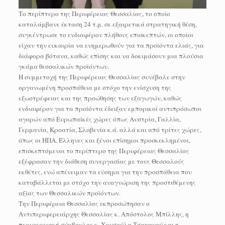
Το περίπτερο της Περιφέρειας Θεσσαλίας, το οποίο
καταλάμβανε έκταση 24 τ.μ. σε εξαιρετικά στρατηγική θέση,
συγκέντρωσε το ενδιαφέρον πλήθους επισκεπτών, οι οποίοι
είχαν την ευκαιρία να ενημερωθούν για τα προϊόντα ελιάς, για
διάφορα βότανα, καθώς επίσης και να δοκιμάσουν μια πλούσια
γκάμα θεσσαλικών προϊόντων.
Η συμμετοχή της Περιφέρειας Θεσσαλίας συνέβαλε στην
οργανωμένη προσπάθεια με στόχο την ενίσχυση της
εξωστρέφειας και της προώθησης των εξαγωγών, καθώς
ενδιαφέρον για τα προϊόντα έδειξαν εμπορικοί αντιπρόσωποι
αγορών από Ευρωπαϊκές χώρες όπως Αυστρία, Γαλλία,
Γερμανία, Κροατία, Σλοβενία κ.ά. αλλά και από τρίτες χώρες,
όπως οι ΗΠΑ. Έλληνες και ξένοι επίσημοι προσκεκλημένοι,
επισκεπτόμενοι το περίπτερο της Περιφέρειας Θεσσαλίας
εξέφρασαν την διάθεση συνεργασίας με τους Θεσσαλούς
εκθέτες, ενώ απένειμαν τα εύσημα για την προσπάθεια που
καταβάλλεται με στόχο την αναγνώριση της προστιθέμενης
αξίας των Θεσσαλικών προϊόντων.
Την Περιφέρεια Θεσσαλίας εκπροσώπησαν ο
Αντιπεριφερειάρχης Θεσσαλίας κ. Απόστολος Μπίλλης, η
περιφερειακή σύμβουλος κ. Χρυσούλα Τσαγανού και η