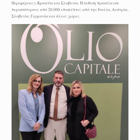
Περιφέρειες), Κροατία και Σλοβενία. Η έκθεση προσέλκυσε
περισσότερους από 20.000 επισκέπτες από την Ιταλία, Αυστρία,
Σλοβενία, Γερμανία και άλλες χώρες.