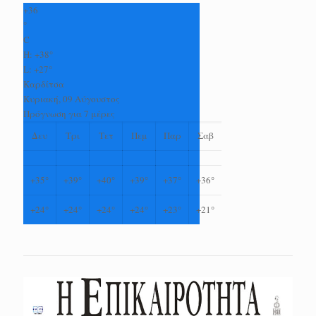
+
36
°
C
H:
+
38°
L:
+
27°
Καρδίτσα
Κυριακή, 09 Αύγουστος
Πρόγνωση για 7 μέρες
Δευ
Τρι
Τετ
Πεμ
Παρ
Σαβ
+
35°
+
39°
+
40°
+
39°
+
37°
+
36°
+
24°
+
24°
+
24°
+
24°
+
23°
+
21°