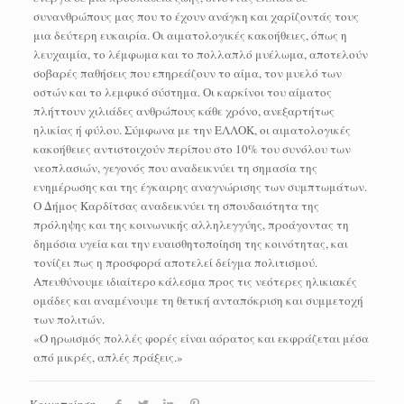
συνανθρώπους μας που το έχουν ανάγκη και χαρίζοντάς τους
μια δεύτερη ευκαιρία. Οι αιματολογικές κακοήθειες, όπως η
λευχαιμία, το λέμφωμα και το πολλαπλό μυέλωμα, αποτελούν
σοβαρές παθήσεις που επηρεάζουν το αίμα, τον μυελό των
οστών και το λεμφικό σύστημα. Οι καρκίνοι του αίματος
πλήττουν χιλιάδες ανθρώπους κάθε χρόνο, ανεξαρτήτως
ηλικίας ή φύλου. Σύμφωνα με την ΕΛΛΟΚ, οι αιματολογικές
κακοήθειες αντιστοιχούν περίπου στο 10% του συνόλου των
νεοπλασιών, γεγονός που αναδεικνύει τη σημασία της
ενημέρωσης και της έγκαιρης αναγνώρισης των συμπτωμάτων.
Ο Δήμος Καρδίτσας αναδεικνύει τη σπουδαιότητα της
πρόληψης και της κοινωνικής αλληλεγγύης, προάγοντας τη
δημόσια υγεία και την ευαισθητοποίηση της κοινότητας, και
τονίζει πως η προσφορά αποτελεί δείγμα πολιτισμού.
Απευθύνουμε ιδιαίτερο κάλεσμα προς τις νεότερες ηλικιακές
ομάδες και αναμένουμε τη θετική ανταπόκριση και συμμετοχή
των πολιτών.
«Ο ηρωισμός πολλές φορές είναι αόρατος και εκφράζεται μέσα
από μικρές, απλές πράξεις.»
Κοινοποίηση