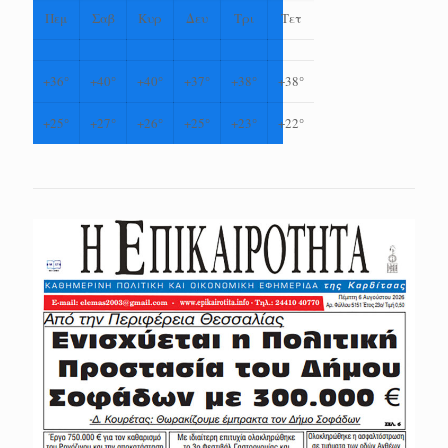
Πεμ
Σαβ
Κυρ
Δευ
Τρι
Τετ
+
36°
+
40°
+
40°
+
37°
+
38°
+
38°
+
25°
+
27°
+
26°
+
25°
+
23°
+
22°