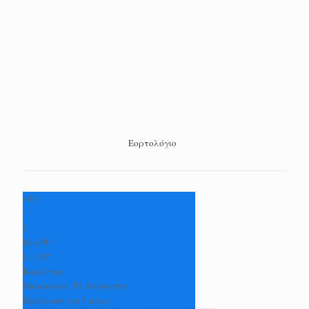
Εορτολόγιο
+
35
°
C
H:
+
39°
L:
+
25°
Καρδίτσα
Παρασκευή, 07 Αύγουστος
Πρόγνωση για 7 μέρες