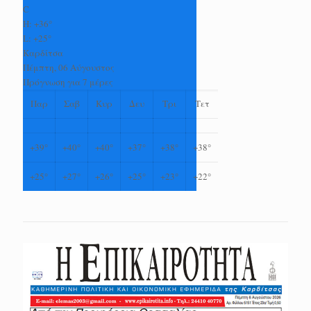
C
H:
+
36°
L:
+
25°
Καρδίτσα
Πέμπτη, 06 Αύγουστος
Πρόγνωση για 7 μέρες
Παρ
Σαβ
Κυρ
Δευ
Τρι
Τετ
+
39°
+
40°
+
40°
+
37°
+
38°
+
38°
+
25°
+
27°
+
26°
+
25°
+
23°
+
22°