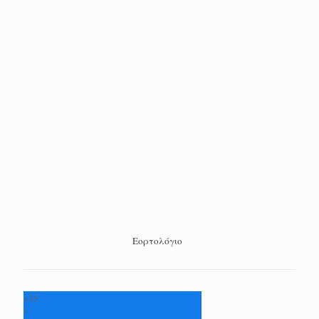
Εορτολόγιο
+
35
°