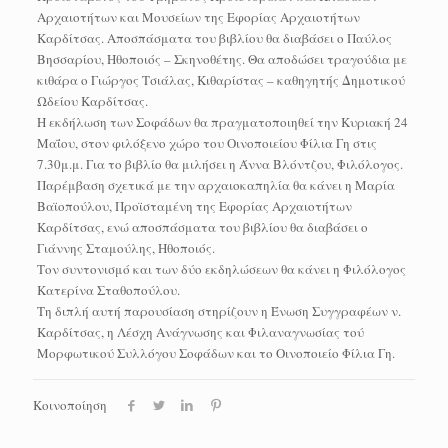
Αρχαιοτήτων και Μουσείων της Εφορίας Αρχαιοτήτων
Καρδίτσας. Αποσπάσματα του βιβλίου θα διαβάσει ο Παύλος
Βησσαρίου, Ηθοποιός – Σκηνοθέτης. Θα αποδώσει τραγούδια με
κιθάρα ο Γιώργος Τσιάλας, Κιθαρίστας – καθηγητής Δημοτικού
Ωδείου Καρδίτσας.
Η εκδήλωση των Σοφάδων θα πραγματοποιηθεί την Κυριακή 24
Μαΐου, στον φιλόξενο χώρο του Οινοποιείου Φίλια Γη στις
7.30μ.μ. Για το βιβλίο θα μιλήσει η Άννα Βλόντζου, Φιλόλογος.
Παρέμβαση σχετικά με την αρχαιοκαπηλία θα κάνει η Μαρία
Βαϊοπούλου, Προϊσταμένη της Εφορίας Αρχαιοτήτων
Καρδίτσας, ενώ αποσπάσματα του βιβλίου θα διαβάσει ο
Γιάννης Σταμούλης, Ηθοποιός.
Τον συντονισμό και των δύο εκδηλώσεων θα κάνει η Φιλόλογος
Κατερίνα Σταθοπούλου.
Τη διπλή αυτή παρουσίαση στηρίζουν η Ένωση Συγγραφέων ν.
Καρδίτσας, η Λέσχη Ανάγνωσης και Φιλαναγνωσίας τού
Μορφωτικού Συλλόγου Σοφάδων και το Οινοποιείο Φίλια Γη.
Κοινοποίηση