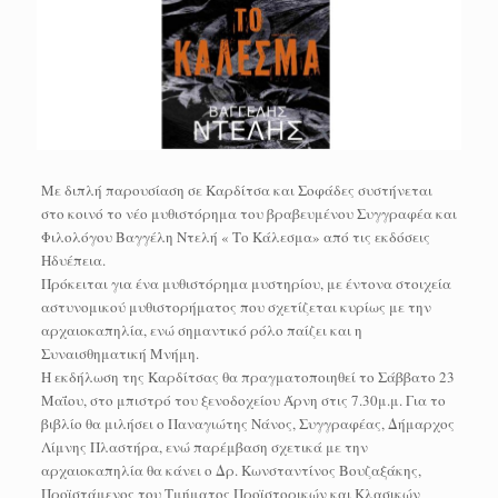
Με διπλή παρουσίαση σε Καρδίτσα και Σοφάδες συστήνεται
στο κοινό το νέο μυθιστόρημα του βραβευμένου Συγγραφέα και
Φιλολόγου Βαγγέλη Ντελή « Το Κάλεσμα» από τις εκδόσεις
Ηδυέπεια.
Πρόκειται για ένα μυθιστόρημα μυστηρίου, με έντονα στοιχεία
αστυνομικού μυθιστορήματος που σχετίζεται κυρίως με την
αρχαιοκαπηλία, ενώ σημαντικό ρόλο παίζει και η
Συναισθηματική Μνήμη.
Η εκδήλωση της Καρδίτσας θα πραγματοποιηθεί το Σάββατο 23
Μαΐου, στο μπιστρό του ξενοδοχείου Άρνη στις 7.30μ.μ. Για το
βιβλίο θα μιλήσει ο Παναγιώτης Νάνος, Συγγραφέας, Δήμαρχος
Λίμνης Πλαστήρα, ενώ παρέμβαση σχετικά με την
αρχαιοκαπηλία θα κάνει ο Δρ. Κωνσταντίνος Βουζαξάκης,
Προϊστάμενος του Τμήματος Προϊστορικών και Κλασικών