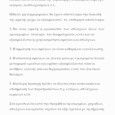
εκδοράς, εκσπλαχνισμού κ.τ.λ.
Πιθανές μη συμμορφώσεις θα έχουν αποτέλεσμα την διακοπή
της σφαγής μέχρι να εξασφαλιστεί το επιθυμητό αποτέλεσμα.
2. Να είναι εφικτή η κρεοσκοπία των σπλάχνων όλων των
αμνοεριφίων (άνοιγμα του διαφράγματος, κλπ.) και να
εξασφαλίζεται η ιχνηλασιμότητα σφάγιου και σπλάχνων.
3. Η σφράγιση των σφάγιων να είναι καθαρή και ευανάγνωστη.
4. Η αποστολή σφάγιων να γίνεται μόνο με εγκεκριμένο ψυγείο
μεταφοράς κρεάτων και εφόσον εξασφαλίζονται τόσο οι
συνθήκες υγιεινής όσο και θερμοκρασίας εντός του ψυκτικού
θαλάμου.
5. Ιδιαίτερη προσοχή πρέπει να δίνεται στην συσκευασία και
επισήµανση των παραπροϊόντων π.χ. εντέρων, σπλάγχνων,
κεφαλών κλπ.
Στα κρεοπωλεία κατά την προμήθεια αμνοεριφίων, χοιριδίων,
σπλάχνων και κρέατος ισχύουν τα εξής σχετικά με τη σήμανση: