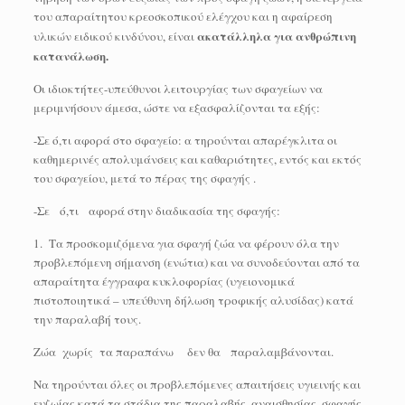
του απαραίτητου κρεοσκοπικού ελέγχου και η αφαίρεση
ακατάλληλα για ανθρώπινη
υλικών ειδικού κινδύνου, είναι
κατανάλωση.
Οι ιδιοκτήτες-υπεύθυνοι λειτουργίας των σφαγείων να
μεριμνήσουν άμεσα, ώστε να εξασφαλίζονται τα εξής:
-Σε ό,τι αφορά στο σφαγείο: α τηρούνται απαρέγκλιτα οι
καθημερινές απολυμάνσεις και καθαριότητες, εντός και εκτός
του σφαγείου, μετά το πέρας της σφαγής .
-Σε ό,τι αφορά στην διαδικασία της σφαγής:
1. Τα προσκομιζόμενα για σφαγή ζώα να φέρουν όλα την
προβλεπόμενη σήμανση (ενώτια) και να συνοδεύονται από τα
απαραίτητα έγγραφα κυκλοφορίας (υγειονομικά
πιστοποιητικά – υπεύθυνη δήλωση τροφικής αλυσίδας) κατά
την παραλαβή τους.
Ζώα χωρίς τα παραπάνω δεν θα παραλαμβάνονται.
Να τηρούνται όλες οι προβλεπόμενες απαιτήσεις υγιεινής και
ευζωίας κατά τα στάδια της παραλαβής, αναισθησίας, σφαγής,