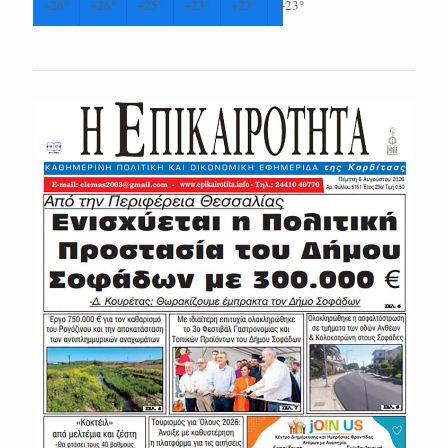
+
26°
+
26°
+
25°
+
23°
+
23°
+
23°