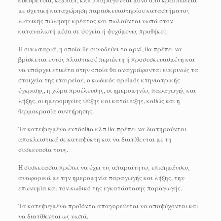
με σχετική καταχώρηση παρασκευαστηρίου καταστήματος
λιανικής πώλησης κρέατος και πωλούνται νωπά στον
καταναλωτή μέσα σε ψυγεία ή ψυχόμενες προθήκες.
Η συκωταριά, η οποία δε συνοδεύει το αρνί, θα πρέπει να
βρίσκεται εντός πλαστικού περιέκτη ή προσυσκευασμένη και
να υπάρχει ετικέτα στην οποία θα αναγράφονται ευκρινώς τα
στοιχεία της εταιρείας, ο κωδικός αριθμός κτηνιατρικής
έγκρισης, η χώρα προέλευσης, οι ημερομηνίες παραγωγής και
λήξης, οι ημερομηνίες ψύξης και κατάψυξης, καθώς και η
θερμοκρασία συντήρησης.
Τα κατεψυγμένα εντόσθια κλπ θα πρέπει να διατηρούνται
αποκλειστικά σε καταψύκτη και να διατίθενται με τη
συσκευασία τους.
Η συσκευασία πρέπει να έχει τις απαραίτητες επισημάνσεις
αναφορικά με την ημερομηνία παραγωγής και λήξης, την
επωνυμία και τον κωδικό της εγκατάστασης παραγωγής.
Τα κατεψυγμένα προϊόντα απαγορεύεται να αποψύχονται και
να διατίθενται ως νωπά.