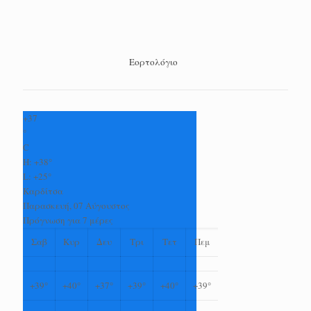
Εορτολόγιο
+
37
°
C
H:
+
38°
L:
+
25°
Καρδίτσα
Παρασκευή, 07 Αύγουστος
Πρόγνωση για 7 μέρες
Σαβ
Κυρ
Δευ
Τρι
Τετ
Πεμ
+
39°
+
40°
+
37°
+
39°
+
40°
+
39°