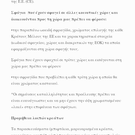
της Ε.Ε. (CE).
Σφάγια που έχουν σφαγεί σε άλλες κοινοτικές χώρες και
διακινούνται προς τη χώρα μας πρέπει να φέρουν:
•την παραπάνω ωοειδή σφραγίδα, χρώματος επιλογής της κάθε
Κράτους Μέλους της ΕΕ και τα χαρακτηριστικά στοιχεία
(κωδικού σφαγείου, χώρας και διακριτικών της ΕΟΚ) τα οποία
εφαρμόζονται στη χώρα σφαγής τους.
Σφάγια που έχουν σφαχτεί σε τρίτες χώρες και εισάγονται στη
χώρα μας πρέπει να φέρουν
•την σφραγίδα που προβλέπει η κάθε τρίτη χώρα η οποία θα
είναι χρώματος καστανού.
*Οι σημάνσεις καταλληλότητας και προέλευσης πρέπει να
είναι ευανάγνωστες και να μην έχουν την όψη χρωματισμένου
«λεκέ» στην επιφάνεια των σφάγιων.
Προμήθεια λοιπών κρεάτων
Τα παρασκευάσματα (μπιφτέκια, μαριναρισμένα κρέατα,
κοκορέτσια, κεμπάπ, κλπ.) παράγονται μόνο από κρεοπωλεία