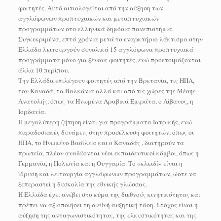
φοιτητές. Αυτό αιτιολογείται από την αύξηση των
αγγλόφωνων προπτυχιακών και μεταπτυχιακών
προγραμμάτων στα ελληνικά δημόσια πανεπιστήμια.
Συγκεκριμένα, επτά χρόνια μετά το εναρκτήριο λάκτισμα στην
Ελλάδα λειτουργούν συνολικά 15 αγγλόφωνα προπτυχιακά
προγράμματα μόνο για ξένους φοιτητές, ενώ προετοιμάζονται
άλλα 10 περίπου.
Την Ελλάδα επιλέγουν φοιτητές από την Βρετανία, τις ΗΠΑ,
τον Καναδά, τα Βαλκάνια αλλά και από τις χώρες της Μέσης
Ανατολής, όπως τα Ηνωμένα Αραβικά Εμιράτα, ο Λίβανος, η
Ιορδανία.
Η μεγαλύτερη ζήτηση είναι για προγράμματα Ιατρικής, ενώ
παραδοσιακές δυνάμεις στην προσέλκυση φοιτητών, όπως οι
ΗΠΑ, το Ηνωμένο Βασίλειο και ο Καναδάς , διατηρούν τα
πρωτεία, πλέον αναδύονται νέοι εκπαιδευτικοί κόμβοι, όπως η
Γερμανία, η Πολωνία και η Ουγγαρία. Το «κλειδί» είναι η
ίδρυση και λειτουργία αγγλόφωνων προγραμμάτων, ώστε να
ξεπεραστεί η δυσκολία της εθνικής γλώσσας.
Η Ελλάδα έχει ανέβει στο κύμα της διεθνούς κινητικότητας και
πρέπει να αξιοποιήσει τη διεθνή αυξητική τάση. Στόχος είναι η
αύξηση της ανταγωνιστικότητας, της ελκυστικότητας και της