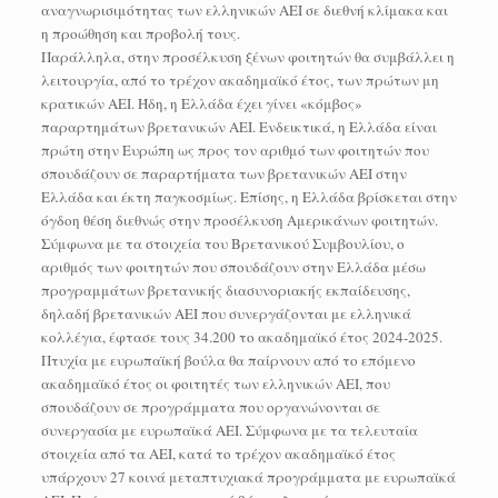
αναγνωρισιμότητας των ελληνικών ΑΕΙ σε διεθνή κλίμακα και
η προώθηση και προβολή τους.
Παράλληλα, στην προσέλκυση ξένων φοιτητών θα συμβάλλει η
λειτουργία, από το τρέχον ακαδημαϊκό έτος, των πρώτων μη
κρατικών ΑΕΙ. Ήδη, η Ελλάδα έχει γίνει «κόμβος»
παραρτημάτων βρετανικών ΑΕΙ. Ενδεικτικά, η Ελλάδα είναι
πρώτη στην Ευρώπη ως προς τον αριθμό των φοιτητών που
σπουδάζουν σε παραρτήματα των βρετανικών ΑΕΙ στην
Ελλάδα και έκτη παγκοσμίως. Επίσης, η Ελλάδα βρίσκεται στην
όγδοη θέση διεθνώς στην προσέλκυση Αμερικάνων φοιτητών.
Σύμφωνα με τα στοιχεία του Βρετανικού Συμβουλίου, ο
αριθμός των φοιτητών που σπουδάζουν στην Ελλάδα μέσω
προγραμμάτων βρετανικής διασυνοριακής εκπαίδευσης,
δηλαδή βρετανικών ΑΕΙ που συνεργάζονται με ελληνικά
κολλέγια, έφτασε τους 34.200 το ακαδημαϊκό έτος 2024-2025.
Πτυχία με ευρωπαϊκή βούλα θα παίρνουν από το επόμενο
ακαδημαϊκό έτος οι φοιτητές των ελληνικών ΑΕΙ, που
σπουδάζουν σε προγράμματα που οργανώνονται σε
συνεργασία με ευρωπαϊκά ΑΕΙ. Σύμφωνα με τα τελευταία
στοιχεία από τα ΑΕΙ, κατά το τρέχον ακαδημαϊκό έτος
υπάρχουν 27 κοινά μεταπτυχιακά προγράμματα με ευρωπαϊκά