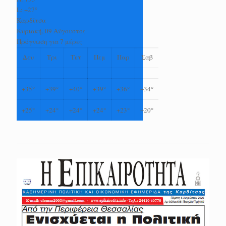
L:
+
27°
Καρδίτσα
Κυριακή, 09 Αύγουστος
Πρόγνωση για 7 μέρες
Δευ
Τρι
Τετ
Πεμ
Παρ
Σαβ
+
35°
+
39°
+
40°
+
39°
+
36°
+
34°
+
25°
+
24°
+
24°
+
24°
+
23°
+
20°