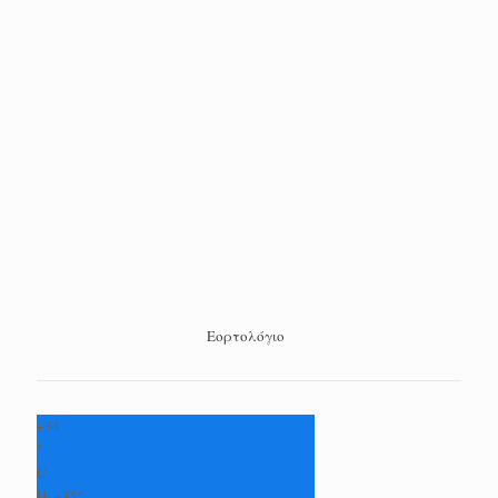
Εορτολόγιο
+
34
°
C
H:
+
35°