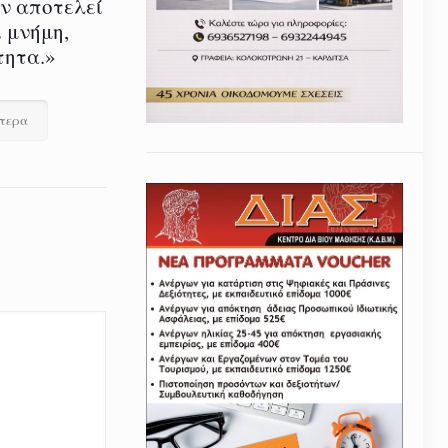
εν αποτελεί
 μνήμη,
τητα.»
ότερα