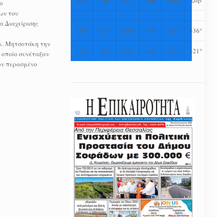
ο
ων του
α Διαχείρισης
+
35°
+
39°
+
40°
+
39°
+
37°
+
36°
 κ. Μητσοτάκη την
+
24°
+
24°
+
24°
+
24°
+
23°
+
21°
 οποίο συνέταξαν
τον περασμένο