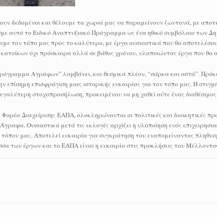
ουν δεδομένοι και θέλουμε τα χωριά μας να παραμείνουν ζωντανά, με αποτ
ύμε αυτό το Ειδικό Αναπτυξιακό Πρόγραμμα ως ένα ηθικό συμβόλαιο των Δ
υμε τον τόπο μας προς το καλύτερο, με έργα ουσιαστικά που θα αποτελέσου
ν κατοίκων όχι πρόσκαιρα αλλά σε βάθος χρόνου, υλοποιώντας έργα που θα
ρόγραμμα Αγράφων” λαμβάνει, και θεσμικά πλέον, “σάρκα και οστά”. Πρόκε
 επίσημη επισφράγιση μιας ιστορικής ευκαιρίας για τον τόπο μας. Η στιγμή
 μεγαλύτερη στοχοπροσήλωση, προκειμένου να μη χαθεί ούτε ένας διαθέσιμος 
Φορέα Διαχείρισης ΕΑΠΑ, ολοκληρώνονται οι πολιτικές και διοικητικές προ
γραφα. Ουσιαστικά μετά τις εκλογές αρχίζει η υλοποίηση ενός επιχειρησιακ
 τόπου μας. Αποτελεί ευκαιρία για συγκράτηση του εναπομείναντος πληθυσμ
σσα των έργων και το ΕΑΠΑ είναι η ευκαιρία στις προκλήσεις του Μέλλοντο