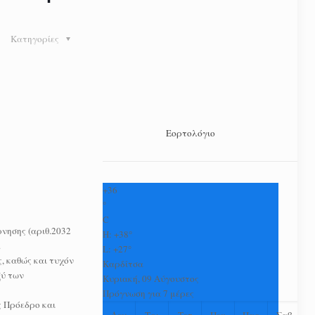
Κατηγορίες
Εορτολόγιο
+
36
°
C
νησης (αριθ.2032
H:
+
38°
.
L:
+
27°
, καθώς και τυχόν
Καρδίτσα
ξύ των
Κυριακή, 09 Αύγουστος
Πρόγνωση για 7 μέρες
ς Πρόεδρο και
Δευ
Τρι
Τετ
Πεμ
Παρ
Σαβ