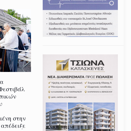
ία
 Φεστιβάλ
οπικών
υ
μένη στην
 απέδειξε