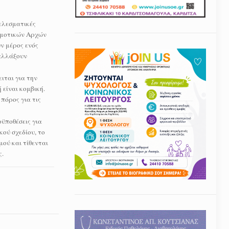
ελεσματικές
ημοτικών Αρχών
ν μέρος ενός
 αλλάξουν
ιται για την
 είναι κομβική.
πόρος για τις
ϋποθέσεις για
ού σχεδίου, το
ού και τίθενται
ς.