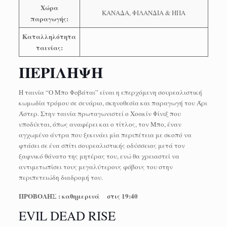
Χώρα
ΚΑΝΑΔΑ, ΦΙΛΑΝΔΙΑ & ΗΠΑ
παραγωγής:
Καταλληλότητα
ταινίας:
ΠΕΡΙΛΗΨΗ
Η ταινία “Ο Μπο Φοβάται” είναι η επερχόμενη σουρεαλιστική
κωμωδία τρόμου σε σενάριο, σκηνοθεσία και παραγωγή του Άρι
Άστερ. Στην ταινία πρωταγωνιστεί ο Χοακίν Φίνιξ που
υποδύεται, όπως αναφέρει και ο τίτλος, τον Μπο, έναν
αγχωμένο άντρα που ξεκινάει μία περιπέτεια με σκοπό να
φτάσει σε ένα σπίτι σουρεαλιστικής οδύσσειας μετά τον
ξαφνικό θάνατο της μητέρας του, ενώ θα χρειαστεί να
αντιμετωπίσει τους μεγαλύτερους φόβους του στην
περιπετειώδη διαδρομή του.
ΠΡΟΒΟΛΗΣ : καθημερινά στις 19:40
EVIL DEAD RISE