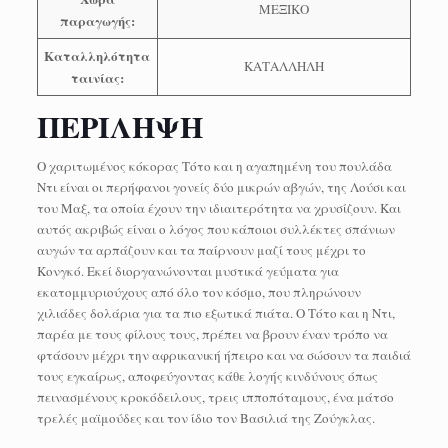
ΜΕΞΙΚΟ
παραγωγής:
Καταλληλότητα
ΚΑΤΑΛΛΗΛΗ
ταινίας:
ΠΕΡΙΛΗΨΗ
Ο χαριτωμένος κόκορας Τότο και η αγαπημένη του πουλάδα
Ντι είναι οι περήφανοι γονείς δύο μικρών αβγών, της Λούσι και
του Μαξ, τα οποία έχουν την ιδιαιτερότητα να χρυσίζουν. Και
αυτός ακριβώς είναι ο λόγος που κάποιοι συλλέκτες σπάνιων
αυγών τα αρπάζουν και τα παίρνουν μαζί τους μέχρι το
Κονγκό. Εκεί διοργανώνονται μυστικά γεύματα για
εκατομμυριούχους από όλο τον κόσμο, που πληρώνουν
χιλιάδες δολάρια για τα πιο εξωτικά πιάτα. Ο Τότο και η Ντι,
παρέα με τους φίλους τους, πρέπει να βρουν έναν τρόπο να
φτάσουν μέχρι την αφρικανική ήπειρο και να σώσουν τα παιδιά
τους εγκαίρως, αποφεύγοντας κάθε λογής κινδύνους όπως
πεινασμένους κροκόδειλους, τρεις ιπποπόταμους, ένα μάτσο
τρελές μαϊμούδες και τον ίδιο τον Βασιλιά της Ζούγκλας.