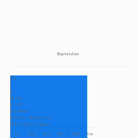
Εορτολόγιο
+
33
°
C
H:
+
34°
L:
+
25°
Καρδίτσα
Δευτέρα, 10 Αύγουστος
Πρόγνωση για 7 μέρες
Τρι
Τετ
Πεμ
Παρ
Σαβ
Κυρ