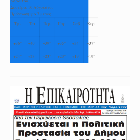
Καρδίτσα
Δευτέρα, 10 Αύγουστος
Πρόγνωση για 7 μέρες
Τρι
Τετ
Πεμ
Παρ
Σαβ
Κυρ
+
36°
+
40°
+
39°
+
35°
+
34°
+
37°
+
24°
+
23°
+
23°
+
23°
+
19°
+
19°