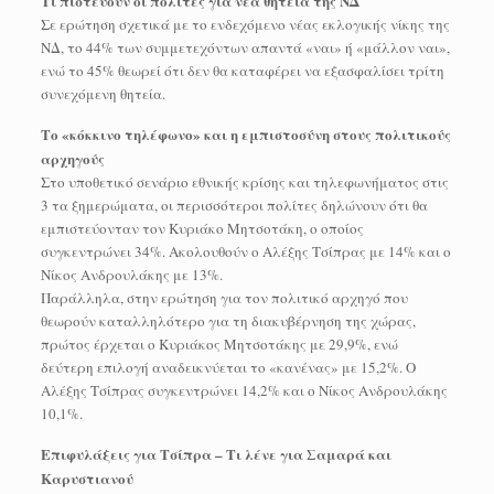
Τι πιστεύουν οι πολίτες για νέα θητεία της ΝΔ
Σε ερώτηση σχετικά με το ενδεχόμενο νέας εκλογικής νίκης της
ΝΔ, το 44% των συμμετεχόντων απαντά «ναι» ή «μάλλον ναι»,
ενώ το 45% θεωρεί ότι δεν θα καταφέρει να εξασφαλίσει τρίτη
συνεχόμενη θητεία.
Το «κόκκινο τηλέφωνο» και η εμπιστοσύνη στους πολιτικούς
αρχηγούς
Στο υποθετικό σενάριο εθνικής κρίσης και τηλεφωνήματος στις
3 τα ξημερώματα, οι περισσότεροι πολίτες δηλώνουν ότι θα
εμπιστεύονταν τον Κυριάκο Μητσοτάκη, ο οποίος
συγκεντρώνει 34%. Ακολουθούν ο Αλέξης Τσίπρας με 14% και ο
Νίκος Ανδρουλάκης με 13%.
Παράλληλα, στην ερώτηση για τον πολιτικό αρχηγό που
θεωρούν καταλληλότερο για τη διακυβέρνηση της χώρας,
πρώτος έρχεται ο Κυριάκος Μητσοτάκης με 29,9%, ενώ
δεύτερη επιλογή αναδεικνύεται το «κανένας» με 15,2%. Ο
Αλέξης Τσίπρας συγκεντρώνει 14,2% και ο Νίκος Ανδρουλάκης
10,1%.
Επιφυλάξεις για Τσίπρα – Τι λένε για Σαμαρά και
Καρυστιανού