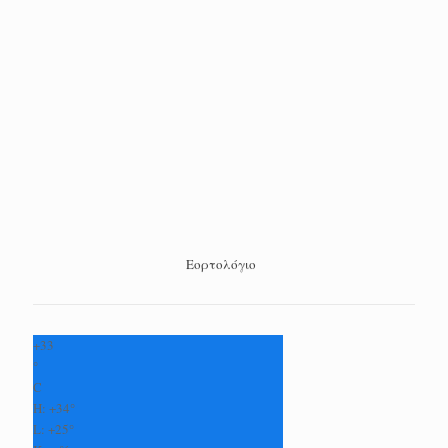
Εορτολόγιο
+
33
°
C
H:
+
34°
L:
+
25°