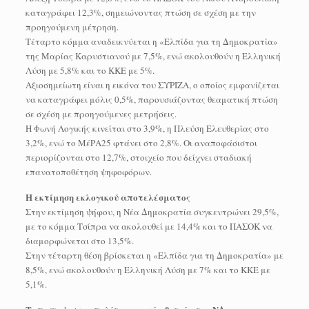
καταγράφει 12,3%, σημειώνοντας πτώση σε σχέση με την
προηγούμενη μέτρηση.
Τέταρτο κόμμα αναδεικνύεται η «Ελπίδα για τη Δημοκρατία»
της Μαρίας Καρυστιανού με 7,5%, ενώ ακολουθούν η Ελληνική
Λύση με 5,8% και το ΚΚΕ με 5%.
Αξιοσημείωτη είναι η εικόνα του ΣΥΡΙΖΑ, ο οποίος εμφανίζεται
να καταγράφει μόλις 0,5%, παρουσιάζοντας θεαματική πτώση
σε σχέση με προηγούμενες μετρήσεις.
Η Φωνή Λογικής κινείται στο 3,9%, η Πλεύση Ελευθερίας στο
3,2%, ενώ το ΜέΡΑ25 φτάνει στο 2,8%. Οι αναποφάσιστοι
περιορίζονται στο 12,7%, στοιχείο που δείχνει σταδιακή
επανατοποθέτηση ψηφοφόρων.
Η εκτίμηση εκλογικού αποτελέσματος
Στην εκτίμηση ψήφου, η Νέα Δημοκρατία συγκεντρώνει 29,5%,
με το κόμμα Τσίπρα να ακολουθεί με 14,4% και το ΠΑΣΟΚ να
διαμορφώνεται στο 13,5%.
Στην τέταρτη θέση βρίσκεται η «Ελπίδα για τη Δημοκρατία» με
8,5%, ενώ ακολουθούν η Ελληνική Λύση με 7% και το ΚΚΕ με
5,1%.