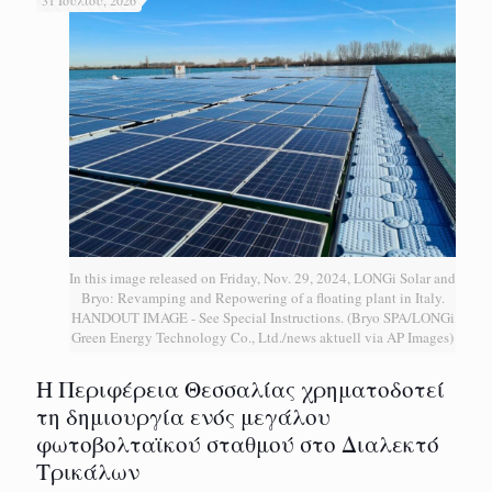
In this image released on Friday, Nov. 29, 2024, LONGi Solar and
Bryo: Revamping and Repowering of a floating plant in Italy.
HANDOUT IMAGE - See Special Instructions. (Bryo SPA/LONGi
Green Energy Technology Co., Ltd./news aktuell via AP Images)
H Περιφέρεια Θεσσαλίας χρηματοδοτεί
τη δημιουργία ενός μεγάλου
φωτοβολταϊκού σταθμού στο Διαλεκτό
Τρικάλων