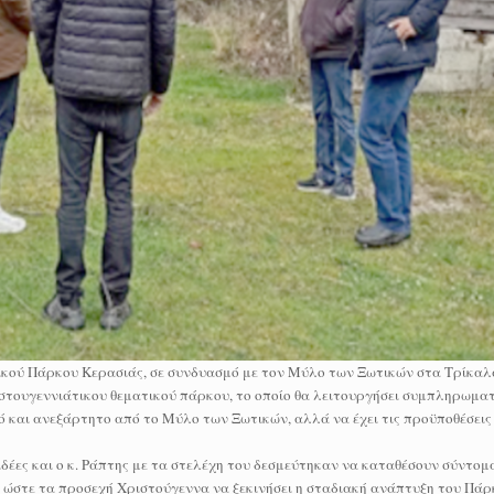
ικού Πάρκου Κερασιάς, σε συνδυασμό με τον Μύλο των Ξωτικών στα Τρίκαλ
στουγεννιάτικου θεματικού πάρκου, το οποίο θα λειτουργήσει συμπληρωμα
και ανεξάρτητο από το Μύλο των Ξωτικών, αλλά να έχει τις προϋποθέσεις ν
ιδέες και ο κ. Ράπτης με τα στελέχη του δεσμεύτηκαν να καταθέσουν σύντομ
ι ώστε τα προσεχή Χριστούγεννα να ξεκινήσει η σταδιακή ανάπτυξη του Πάρ