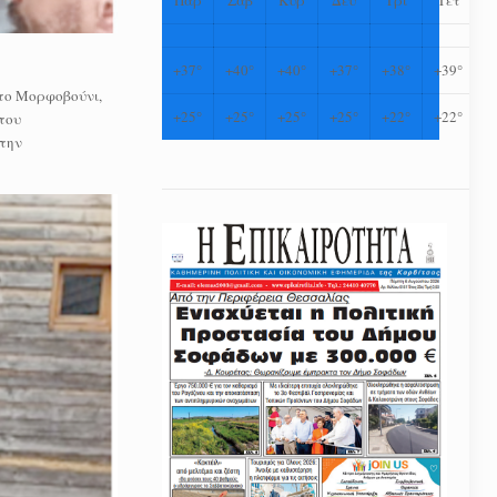
+
37°
+
40°
+
40°
+
37°
+
38°
+
39°
στο Μορφοβούνι,
+
25°
+
25°
+
25°
+
25°
+
22°
+
22°
 του
 την