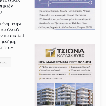
οπικών
υ
μένη στην
 απέδειξε
εν αποτελεί
 μνήμη,
τητα.»
ότερα