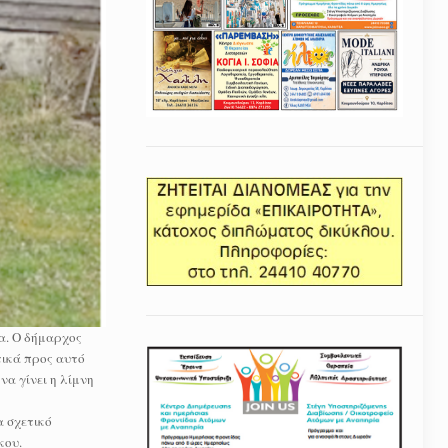
α. Ο δήμαρχος
τικά προς αυτό
α γίνει η λίμνη
α σχετικό
κου.