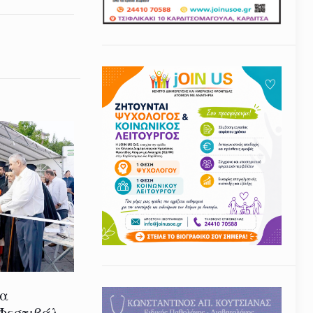
ία
 Φεστιβάλ