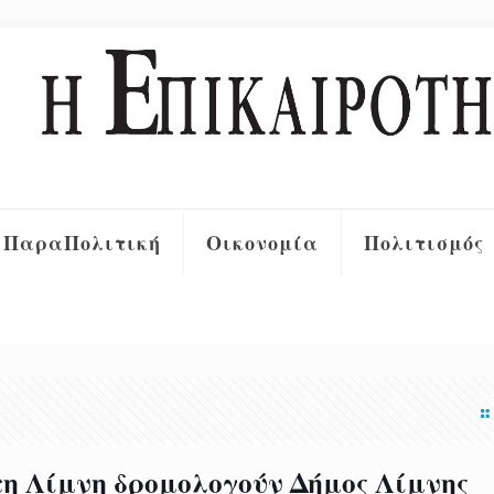
ΠαραΠολιτική
Οικονομία
Πολιτισμός
η Λίμνη δρομολογούν Δήμος Λίμνης