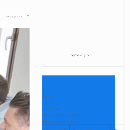
Κατηγορίες
Εορτολόγιο
+
36
°
C
H:
+
37°
L:
+
25°
Καρδίτσα
Πέμπτη, 06 Αύγουστος
Πρόγνωση για 7 μέρες
Παρ
Σαβ
Κυρ
Δευ
Τρι
Τετ