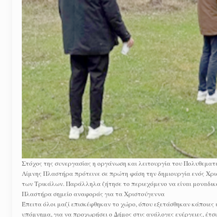
Στόχος της συνεργασίας η οργάνωση και λειτουργία του Πολυθεματ
Λίμνης Πλαστήρα πρότεινε σε πρώτη φάση την δημιουργία ενός Χρι
των Τρικάλων. Παράλληλα ζήτησε το περιεχόμενο να είναι μοναδικό 
Πλαστήρα σημείο αναφοράς για τα Χριστούγεννα
Έπειτα όλοι μαζί επισκέφθηκαν το χώρο, όπου εξετάσθηκαν κάποιες 
υπόμνημα, για να προχωρήσει ο Δήμος στις ανάλογες ενέργειες, έτσ