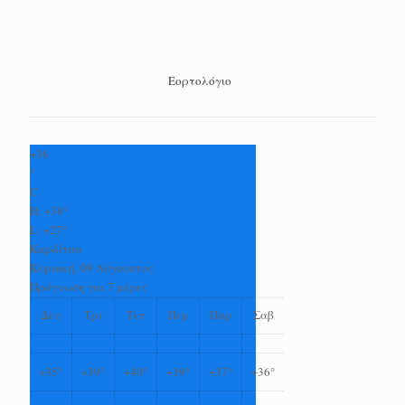
Εορτολόγιο
+
36
°
C
H:
+
38°
L:
+
27°
Καρδίτσα
Κυριακή, 09 Αύγουστος
Πρόγνωση για 7 μέρες
Δευ
Τρι
Τετ
Πεμ
Παρ
Σαβ
+
35°
+
39°
+
40°
+
39°
+
37°
+
36°