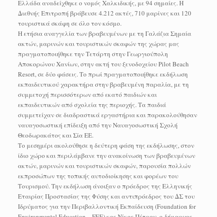
Ελλάδα αναδείχθηκε ο νομός Χαλκιδικής, με 94 σημαίες. Η
Διεθνής Επιτροπή βράβευσε 4.212 ακτές, 710 μαρίνες και 120
τουριστικά σκάφη σε όλο τον κόσμο.
Η ετήσια αναγγελία των βραβευμένων με τη Γαλάζια Σημαία
ακτών, μαρινών και τουριστικών σκαφών της χώρας μας
πραγματοποιήθηκε την Τετάρτη στην Γεωργιούπολη
Αποκορώνου Χανίων, στην ακτή του ξενοδοχείου Pilot Beach
Resort, σε δύο φάσεις. Το πρωί πραγματοποιήθηκε εκδήλωση
εκπαιδευτικού χαρακτήρα στην βραβευμένη παραλία, με τη
συμμετοχή περισσότερων από εκατό παιδιών και
εκπαιδευτικών από σχολεία της περιοχής. Τα παιδιά
συμμετείχαν σε διαδραστικά εργαστήρια και παρακολούθησαν
ναυαγοσωστική επίδειξη από την Ναυαγοσωστική Σχολή
Θεοδωρακάτος και Σία ΕΕ.
Το μεσημέρι ακολούθησε η δεύτερη φάση της εκδήλωσης, στον
ίδιο χώρο και περιλάμβανε την ανακοίνωση των βραβευμένων
ακτών, μαρινών και τουριστικών σκαφών, παρουσία πολλών
εκπροσώπων της τοπικής αυτοδιοίκησης και φορέων του
Τουρισμού. Την εκδήλωση άνοιξαν ο πρόεδρος της Ελληνικής
Εταιρίας Προστασίας της Φύσης και αντιπρόεδρος του ΔΣ του
Ιδρύματος για την Περιβαλλοντική Εκπαίδευση (Foundation for
Environmental Education – FEE) κος Νίκος Πέτρου, ο δήμαρχος