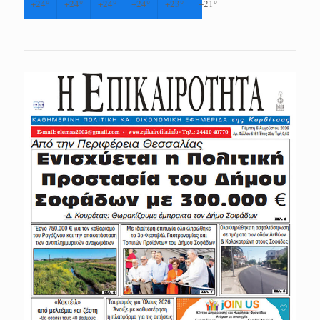
+
24°
+
24°
+
24°
+
24°
+
23°
+
21°