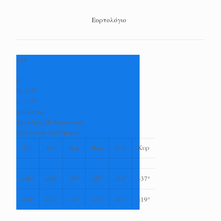
Εορτολόγιο
+
34
°
C
H:
+
35°
L:
+
25°
Καρδίτσα
Δευτέρα, 10 Αύγουστος
Πρόγνωση για 7 μέρες
Τρι
Τετ
Πεμ
Παρ
Σαβ
Κυρ
+
36°
+
40°
+
39°
+
35°
+
34°
+
37°
+
24°
+
23°
+
23°
+
23°
+
19°
+
19°