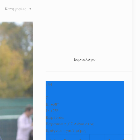
Κατηγορίες
Εορτολόγιο
+
34
°
C
H:
+
38°
L:
+
25°
Καρδίτσα
Παρασκευή, 07 Αύγουστος
Πρόγνωση για 7 μέρες
Σαβ
Κυρ
Δευ
Τρι
Τετ
Πεμ