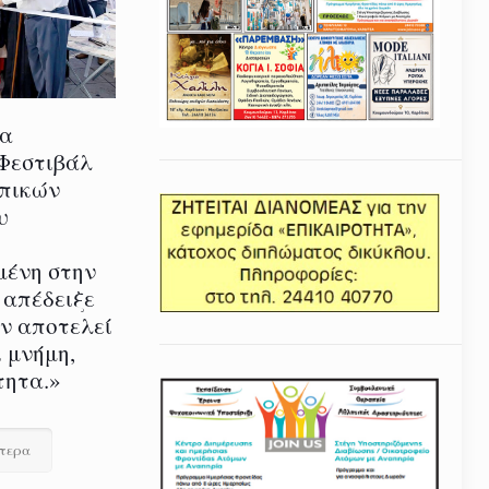
ία
 Φεστιβάλ
οπικών
υ
μένη στην
 απέδειξε
εν αποτελεί
 μνήμη,
τητα.»
ότερα