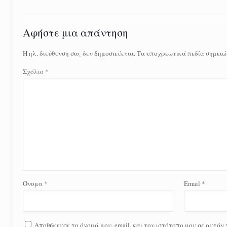
Αφήστε μια απάντηση
Η ηλ. διεύθυνση σας δεν δημοσιεύεται.
Τα υποχρεωτικά πεδία σημειώ
Σχόλιο
*
Όνομα
*
Email
*
Αποθήκευσε το όνομά μου, email, και τον ιστότοπο μου σε αυτόν