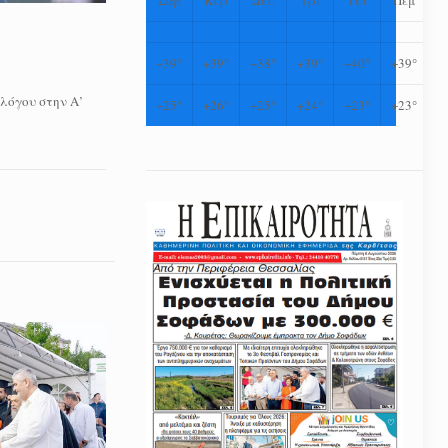
+
39°
+
39°
+
38°
+
39°
+
40°
+
39°
λλόγου στην Α’
+
25°
+
26°
+
25°
+
24°
+
23°
+
23°