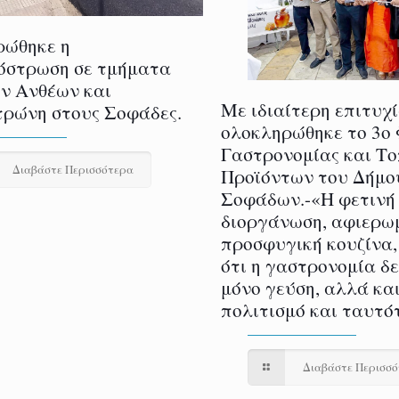
ρώθηκε η
όστρωση σε τμήματα
ν Ανθέων και
Με ιδιαίτερη επιτυχ
ρώνη στους Σοφάδες.
ολοκληρώθηκε το 3ο
Γαστρονομίας και Τ
Διαβάστε Περισσότερα
Προϊόντων του Δήμο
Σοφάδων.-«Η φετινή
διοργάνωση, αφιερω
προσφυγική κουζίνα,
ότι η γαστρονομία δ
μόνο γεύση, αλλά και
πολιτισμό και ταυτό
Διαβάστε Περισσ