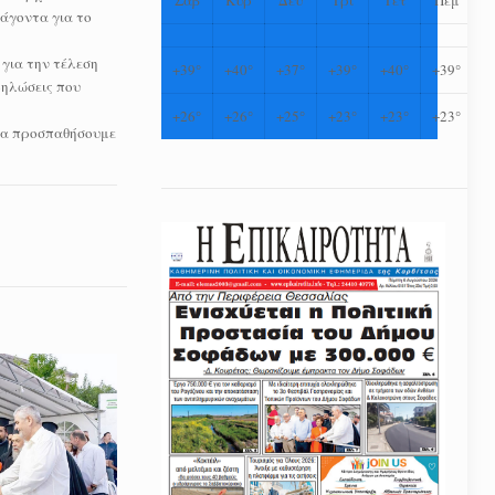
ράγοντα για το
 για την τέλεση
+
39°
+
40°
+
37°
+
39°
+
40°
+
39°
δηλώσεις που
+
26°
+
26°
+
25°
+
23°
+
23°
+
23°
 θα προσπαθήσουμε