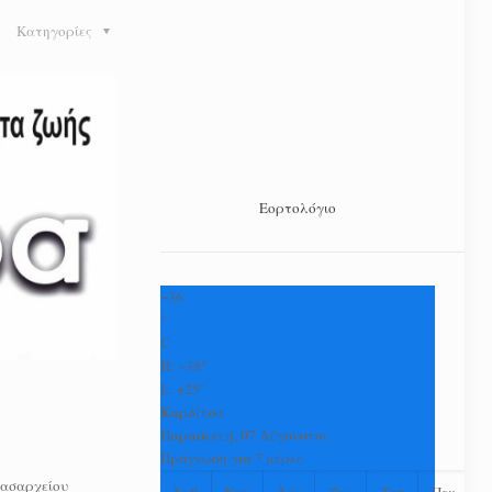
Κατηγορίες
Εορτολόγιο
+
36
°
C
H:
+
38°
L:
+
25°
Καρδίτσα
Παρασκευή, 07 Αύγουστος
Πρόγνωση για 7 μέρες
Δασαρχείου
Σαβ
Κυρ
Δευ
Τρι
Τετ
Πεμ