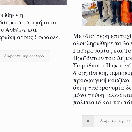
ρώθηκε η
όστρωση σε τμήματα
ν Ανθέων και
Με ιδιαίτερη επιτυχ
ρώνη στους Σοφάδες.
ολοκληρώθηκε το 3ο
Γαστρονομίας και Τ
Διαβάστε Περισσότερα
Προϊόντων του Δήμο
Σοφάδων.-«Η φετινή
διοργάνωση, αφιερω
προσφυγική κουζίνα,
ότι η γαστρονομία δ
μόνο γεύση, αλλά και
πολιτισμό και ταυτό
Διαβάστε Περισσ