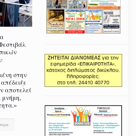
ία
 Φεστιβάλ
οπικών
υ
μένη στην
 απέδειξε
εν αποτελεί
 μνήμη,
τητα.»
ότερα