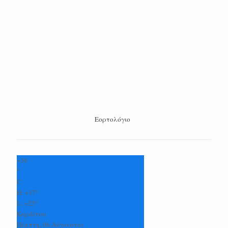
Εορτολόγιο
+
36
°
C
H:
+
37°
L:
+
25°
Καρδίτσα
Πέμπτη, 06 Αύγουστος