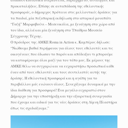
σπάσουν κοινωνικά στερεότυπα, παρωχημένες αντιλήψεις και
προκαταλήψεις. Επίσης σε ανταπόδοση της εθελοντικής
προσφοράς, ο δήμαρχος πρότεινε στις μελλοντικές δράσεις για
τα παιδιά, μία πεζοπορική εκδήλωση στο ιστορικό μονοπάτι
“Γαζή” Μορφοβούνι – Μεσενικόλα, με ξενάγηση στο χώρο από
τον ίδιο, αλλά και μία ξενάγηση στο Υπαίθριο Μουσείο
Σύγχρονης Τέχνης.
Ο πρόεδρος της AMKE Roma in Action κ. Καμπέρος δήλωσε:
“Νιώθουμε βαθιά περήφανοι για όλους τους εθελοντές και τις
οικογένειες που έδωσαν το παρόν και απέδειξαν τι μπορούμε
να καταφέρουμε όλοι μαζί για τον τόπο μας. Εκ μέρους της
AMKE θέλω να συγχαρώ και να ευχαριστήσω προσωπικά κάθε
έναν από τους εθελοντές και τους συντελεστές αυτής της
δράσης. Η εθελοντική προσφορά και η αγάπη για το
περιβάλλον μάς ενώνουν όλους. Συνεχίζουμε δυναμικά με την
ίδια διάθεση για προσφορά! Ένα μεγάλο ευχαριστώ στον
Δήμαρχο για την υποστήριξη και την εξαιρετική συνεργασία
που έχουμε και ειδικά για τις νέες δράσεις στη Λίμνη Πλαστήρα
όπως τις σχεδιάζουμε.”