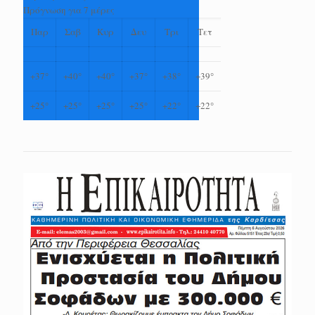
Πρόγνωση για 7 μέρες
Παρ
Σαβ
Κυρ
Δευ
Τρι
Τετ
+
37°
+
40°
+
40°
+
37°
+
38°
+
39°
+
25°
+
25°
+
25°
+
25°
+
22°
+
22°