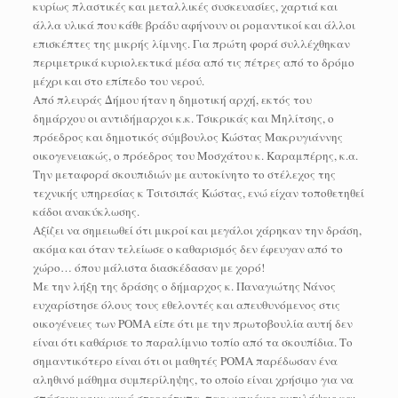
κυρίως πλαστικές και μεταλλικές συσκευασίες, χαρτιά και
άλλα υλικά που κάθε βράδυ αφήνουν οι ρομαντικοί και άλλοι
επισκέπτες της μικρής λίμνης. Για πρώτη φορά συλλέχθηκαν
περιμετρικά κυριολεκτικά μέσα από τις πέτρες από το δρόμο
μέχρι και στο επίπεδο του νερού.
Από πλευράς Δήμου ήταν η δημοτική αρχή, εκτός του
δημάρχου οι αντιδήμαρχοι κ.κ. Τσικρικάς και Μηλίτσης, ο
πρόεδρος και δημοτικός σύμβουλος Κώστας Μακρυγιάννης
οικογενειακώς, ο πρόεδρος του Μοσχάτου κ. Καραμπέρης, κ.α.
Την μεταφορά σκουπιδιών με αυτοκίνητο το στέλεχος της
τεχνικής υπηρεσίας κ Τσιτσιπάς Κώστας, ενώ είχαν τοποθετηθεί
κάδοι ανακύκλωσης.
Αξίζει να σημειωθεί ότι μικροί και μεγάλοι χάρηκαν την δράση,
ακόμα και όταν τελείωσε ο καθαρισμός δεν έφευγαν από το
χώρο… όπου μάλιστα διασκέδασαν με χορό!
Με την λήξη της δράσης ο δήμαρχος κ. Παναγιώτης Νάνος
ευχαρίστησε όλους τους εθελοντές και απευθυνόμενος στις
οικογένειες των ΡΟΜΑ είπε ότι με την πρωτοβουλία αυτή δεν
είναι ότι καθάρισε το παραλίμνιο τοπίο από τα σκουπίδια. Το
σημαντικότερο είναι ότι οι μαθητές ΡΟΜΑ παρέδωσαν ένα
αληθινό μάθημα συμπερίληψης, το οποίο είναι χρήσιμο για να