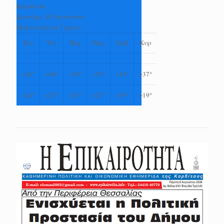
Καρδίτσα
Δευτέρα, 10 Αύγουστος
Πρόγνωση για 7 μέρες
Τρι
Τετ
Πεμ
Παρ
Σαβ
Κυρ
+
36°
+
40°
+
39°
+
35°
+
34°
+
37°
+
24°
+
23°
+
23°
+
23°
+
19°
+
19°