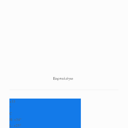
Εορτολόγιο
+
33
°
C
H:
+
34°
L:
+
25°