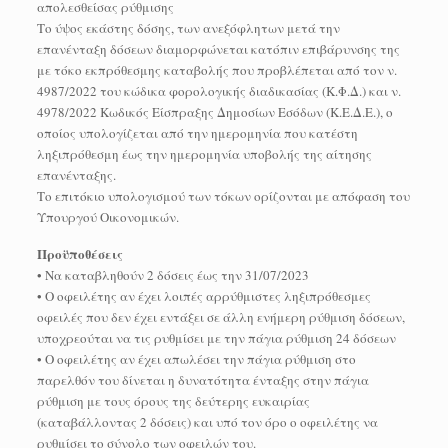
απολεσθείσας ρύθμισης
Το ύψος εκάστης δόσης, των ανεξόφλητων μετά την
επανένταξη δόσεων διαμορφώνεται κατόπιν επιβάρυνσης της
με τόκο εκπρόθεσμης καταβολής που προβλέπεται από τον ν.
4987/2022 του κώδικα φορολογικής διαδικασίας (Κ.Φ.Δ.) και ν.
4978/2022 Κωδικός Είσπραξης Δημοσίων Εσόδων (Κ.Ε.Δ.Ε.), ο
οποίος υπολογίζεται από την ημερομηνία που κατέστη
ληξιπρόθεσμη έως την ημερομηνία υποβολής της αίτησης
επανένταξης.
Το επιτόκιο υπολογισμού των τόκων ορίζονται με απόφαση του
Υπουργού Οικονομικών.
Προϋποθέσεις
• Να καταβληθούν 2 δόσεις έως την 31/07/2023
• Ο οφειλέτης αν έχει λοιπές αρρύθμιστες ληξιπρόθεσμες
οφειλές που δεν έχει εντάξει σε άλλη ενήμερη ρύθμιση δόσεων,
υποχρεούται να τις ρυθμίσει με την πάγια ρύθμιση 24 δόσεων
• Ο οφειλέτης αν έχει απωλέσει την πάγια ρύθμιση στο
παρελθόν του δίνεται η δυνατότητα ένταξης στην πάγια
ρύθμιση με τους όρους της δεύτερης ευκαιρίας
(καταβάλλοντας 2 δόσεις) και υπό τον όρο ο οφειλέτης να
ρυθμίσει το σύνολο των οφειλών του.