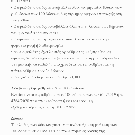
01/11/2021
• Ο οφειλέτης να έχει καταβάλλει όλες τις μηνιαίες δόσεις των
ρυθμίσεων των 100 δόσεων, έως την ημερομηνία υπαγωγής στη
νέα ρύθμιση
• Ο οφειλέτης να έχει υποβάλλει όλες τις δηλώσεις εισοδήματος
του για τα 5 τελευταία έτη
• Ο οφειλέτης να μην έχει καταδικαστεί αμετάκλητα για
φοροδιαφυγή ή λαθρεμπορία
• Αν ο οφειλέτης έχει λοιπές αρρύθμιστες ληξιπρόθεσμες
οφειλές που δεν έχει εντάξει σε άλλη ενήμερη ρύθμιση δόσεων
τμηματικής καταβολής υποχρεούται να τις ρυθμίσει με την
πάγια ρύθμιση των 24 δόσεων
• Ελάχιστο ποσό μηνιαίας δόσης 30,00 €
Αναβίωση της ρύθμισης των 100 δόσεων
Εντάσσονται οι ρυθμίσεις των 100 δόσεων των ν. 4611/2019 ή ν.
4764/2020 που απωλέσθησαν ή κατέστησαν μη
εξυπηρετούμενες έως την 01/02/2023.
Δόσεις
Το πλήθος των δόσεων για την επανένταξη στη ρύθμιση των
100 δόσεων είναι ίσο με τις υπολειπόμενες δόσεις της