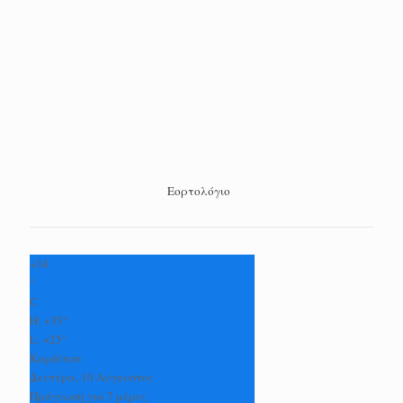
Εορτολόγιο
+
34
°
C
H:
+
35°
L:
+
25°
Καρδίτσα
Δευτέρα, 10 Αύγουστος
Πρόγνωση για 7 μέρες