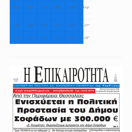
Τρι
Τετ
Πεμ
Παρ
Σαβ
Κυρ
+
36°
+
40°
+
39°
+
35°
+
34°
+
37°
+
24°
+
23°
+
23°
+
23°
+
19°
+
19°