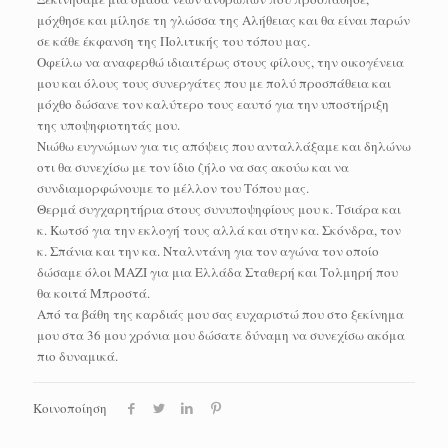
μόχθησε και μίλησε τη γλώσσα της Αλήθειας και θα είναι παρών
σε κάθε έκφανση της Πολιτικής του τόπου μας.
Οφείλω να αναφερθώ ιδιαιτέρως στους φίλους, την οικογένεια
μου και όλους τους συνεργάτες που με πολύ προσπάθεια και
μόχθο δώσανε τον καλύτερο τους εαυτό για την υποστήριξη
της υποψηφιοτητάς μου.
Νιώθω ευγνώμων για τις απόψεις που ανταλλάξαμε και δηλώνω
οτι θα συνεχίσω με τον ίδιο ζήλο να σας ακούω και να
συνδιαμορφώνουμε το μέλλον του Τόπου μας.
Θερμά συγχαρητήρια στους συνυποψηφίους μου κ. Τσιάρα και
κ. Κωτσό για την εκλογή τους αλλά και στην κα. Σκόνδρα, τον
κ. Σπάνια και την κα. Νταλντάνη για τον αγώνα τον οποίο
δώσαμε όλοι ΜΑΖΙ για μια Ελλάδα Σταθερή και Τολμηρή που
θα κοιτά Μπροστά.
Από τα βάθη της καρδιάς μου σας ευχαριστώ που στο ξεκίνημα
μου στα 36 μου χρόνια μου δώσατε δύναμη να συνεχίσω ακόμα
πιο δυναμικά.
Κοινοποίηση