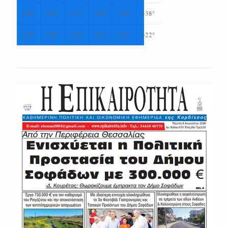
+
36°
+
40°
+
37°
+
38°
+
39°
+
38°
+
25°
+
28°
+
25°
+
24°
+
23°
+
22°