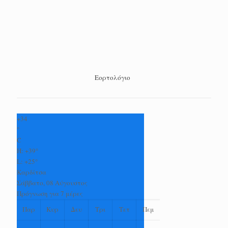
Εορτολόγιο
+
34
°
C
H:
+
39°
L:
+
25°
Καρδίτσα
Σάββατο, 08 Αύγουστος
Πρόγνωση για 7 μέρες
Παρ
Κυρ
Δευ
Τρι
Τετ
Πεμ