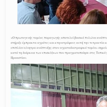
«Ο πρωτογενής τομέας παραγωγής αποτελεί βασικό πυλώνα ανάπτυξη
στήριξε έμπρακτα αγρότες και κτηνοτρόφους αυτή την τετραετία κα
επιπλέον κίνητρα ανάπτυξης στον αγροτοδιατροφικό τομέα» σημεί
κατά τη διάρκεια των επισκέψεων που πραγματοποίησε στις Τοπικές
Προαστίου.