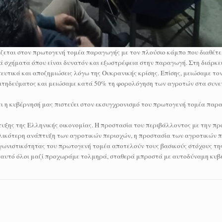
ίζεται στον πρωτογενή τομέα παραγωγής με τον πλούσιο κάμπο που διαθέτει
 σχήματα όπου είναι δυνατόν και εξωστρέφεια στην παραγωγή. Στη διάρκει
υτικά και αποζημιώσεις λόγω της Ουκρανικής κρίσης. Επίσης, μειώσαμε τον
ιτηδεύματος και μειώσαμε κατά 50% τη φορολόγηση των αγροτών στα συνε
ι η κυβέρνησή μας πιστεύει στον εκσυγχρονισμό του πρωτογενή τομέα παρα
ξης της Ελληνικής οικονομίας. Η προστασία του περιβάλλοντος με την π
ολικότερη ανάπτυξη των αγροτικών περιοχών, η προστασία των αγροτικών 
ταγωνιστικότητας του πρωτογενή τομέα αποτελούν τους βασικούς στόχους τ
ι’ αυτό όλοι μαζί προχωράμε τολμηρά, σταθερά μπροστά με αυτοδύναμη κυβ