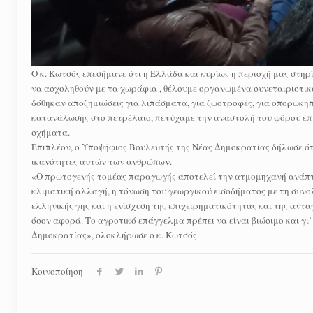
Ο κ. Κωτσός επεσήμανε ότι η Ελλάδα και κυρίως η περιοχή μας στηρ
να ασχοληθούν με τα χωράφια , θέλουμε οργανωμένα συνεταιριστικά
δόθηκαν αποζημιώσεις για λιπάσματα, για ζωοτροφές, για οπορωκηπε
κατανάλωσης στο πετρέλαιο, πετύχαμε την αναστολή του φόρου επ
σχήματα.
Επιπλέον, ο Υποψήφιος Βουλευτής της Νέας Δημοκρατίας δήλωσε ότ
ικανότητες αυτών των ανθρώπων.
«Ο πρωτογενής τομέας παραγωγής αποτελεί την ατμομηχανή ανάπτυ
κλιματική αλλαγή, η τόνωση του γεωργικού εισοδήματος με τη συν
ελληνικής γης και η ενίσχυση της επιχειρηματικότητας και της αν
όσον αφορά. Το αγροτικό επάγγελμα πρέπει να είναι βιώσιμο και γ
Δημοκρατίας», ολοκλήρωσε ο κ. Κωτσός.
Κοινοποίηση