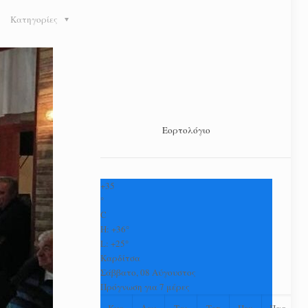
Κατηγορίες
Εορτολόγιο
+
35
°
C
H:
+
36°
L:
+
25°
Καρδίτσα
Σάββατο, 08 Αύγουστος
Πρόγνωση για 7 μέρες
Κυρ
Δευ
Τρι
Τετ
Πεμ
Παρ