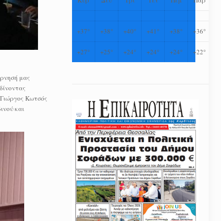
+
37°
+
38°
+
40°
+
41°
+
38°
+
36°
+
27°
+
25°
+
24°
+
24°
+
24°
+
22°
έρνησή μας
 δίνοντας
 Γιώργος Κωτσός
ινού και