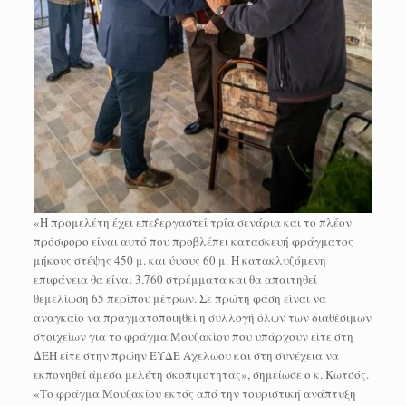
«Η προμελέτη έχει επεξεργαστεί τρία σενάρια και το πλέον
πρόσφορο είναι αυτό που προβλέπει κατασκευή φράγματος
μήκους στέψης 450 μ. και ύψους 60 μ. Η κατακλυζόμενη
επιφάνεια θα είναι 3.760 στρέμματα και θα απαιτηθεί
θεμελίωση 65 περίπου μέτρων. Σε πρώτη φάση είναι να
αναγκαίο να πραγματοποιηθεί η συλλογή όλων των διαθέσιμων
στοιχείων για το φράγμα Μουζακίου που υπάρχουν είτε στη
ΔΕΗ είτε στην πρώην ΕΥΔΕ Αχελώου και στη συνέχεια να
εκπονηθεί άμεσα μελέτη σκοπιμότητας», σημείωσε ο κ. Κωτσός.
«Το φράγμα Μουζακίου εκτός από την τουριστική ανάπτυξη