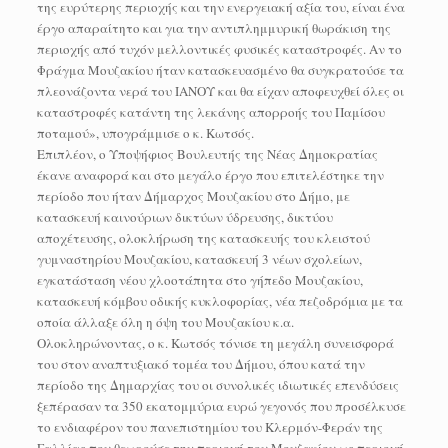
της ευρύτερης περιοχής και την ενεργειακή αξία του, είναι ένα
έργο απαραίτητο και για την αντιπλημμυρική θωράκιση της
περιοχής από τυχόν μελλοντικές φυσικές καταστροφές. Αν το
Φράγμα Μουζακίου ήταν κατασκευασμένο θα συγκρατούσε τα
πλεονάζοντα νερά του ΙΑΝΟΥ και θα είχαν αποφευχθεί όλες οι
καταστροφές κατάντη της λεκάνης απορροής του Παμίσου
ποταμού», υπογράμμισε ο κ. Κωτσός.
Επιπλέον, ο Υποψήφιος Βουλευτής της Νέας Δημοκρατίας
έκανε αναφορά και στο μεγάλο έργο που επιτελέστηκε την
περίοδο που ήταν Δήμαρχος Μουζακίου στο Δήμο, με
κατασκευή καινούριων δικτύων ύδρευσης, δικτύου
αποχέτευσης, ολοκλήρωση της κατασκευής του κλειστού
γυμναστηρίου Μουζακίου, κατασκευή 3 νέων σχολείων,
εγκατάσταση νέου χλοοτάπητα στο γήπεδο Μουζακίου,
κατασκευή κόμβου οδικής κυκλοφορίας, νέα πεζοδρόμια με τα
οποία άλλαξε όλη η όψη του Μουζακίου κ.α.
Ολοκληρώνοντας, ο κ. Κωτσός τόνισε τη μεγάλη συνεισφορά
του στον αναπτυξιακό τομέα του Δήμου, όπου κατά την
περίοδο της Δημαρχίας του οι συνολικές ιδιωτικές επενδύσεις
ξεπέρασαν τα 350 εκατομμύρια ευρώ γεγονός που προσέλκυσε
το ενδιαφέρον του πανεπιστημίου του Κλερμόν-Φεράν της