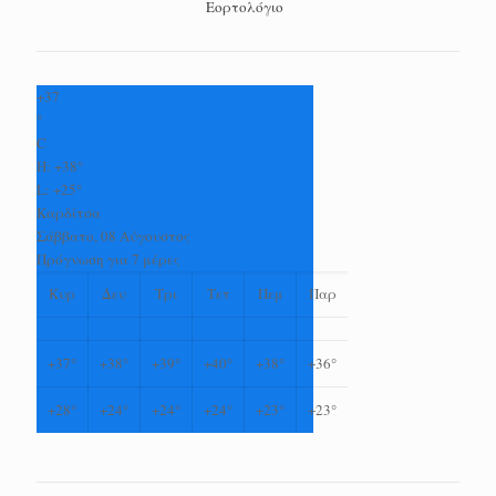
Εορτολόγιο
+
37
°
C
H:
+
38°
L:
+
25°
Καρδίτσα
Σάββατο, 08 Αύγουστος
Πρόγνωση για 7 μέρες
Κυρ
Δευ
Τρι
Τετ
Πεμ
Παρ
+
37°
+
38°
+
39°
+
40°
+
38°
+
36°
+
28°
+
24°
+
24°
+
24°
+
23°
+
23°