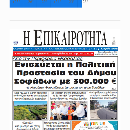
+
25°
+
26°
+
25°
+
24°
+
23°
+
23°