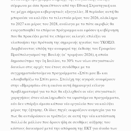
σύμφωνα με όσα προκύπτουν από την Εθνική Στρατηγική και
τις μέχρι σήμερα κυβερνητικές εξαγγελίες. Η περίοδος αυτή θα
μπορούσε να καλύψει το τελευταίο μέρος του 2026, ολόκληρο
το 2027 και μέρος του 2028, ανάλογα με το πότε ακριβώς θα
ενεργοποιηθεί το επόμενο πρόγραμμα και εφόσον η κυβέρνηση
που θα προκύψει μετά τις επόμενες εκλογές επιλέξει να
υλοποιήσει την πρόταση της σημερινής ηγεσίας του ΥΚΟΙΣΟ.
Λαμβάνοντας υπόψη την αναφορά της έκθεσης του Γραφείου
Προϋπολογισμού της Βουλής (α’ τριμήνου 2026), η οποία
δημοσιεύτηκε την 1η Ιουλίου, το 30% των νέων στεγαστικών
δανείων στις αρχές του έτους συνδέθηκε με τα
συγχρηματοδοτούμενα προγράμματα «Σπίτι μου ΙΙ» και
«Αναβαθμίζω το Σπίτι μου». Στελέχη της αγοράς αναφέρουν
στην «Ημερησία» ότι η εικόνα αυτή δημιουργεί εύλογο
προβληματισμό για το πώς θα εξελιχθούν οι νέες στεγαστικές
χορηγήσεις όταν ολοκληρωθούν τα υφιστάμενα προγράμματα,
εάν δεν υπάρξει άμεσα κάποιο νέο εργαλείο που να καλύψει
μέρος της ζήτησης. Οι ίδιες πηγές εκφράζουν ανησυχία για το
πως θα αντιδράσουν οι τράπεζες σε αυτή την νέα κατάσταση
πολλώ δε μάλλον που δρουν ήδη σε συνθήκες αύξησης του
κόστους δανεισμού μετά την απόφαση της ΕΚΤ για άνοδο των