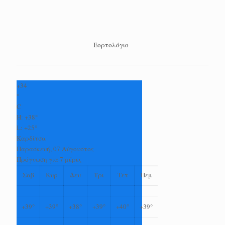
Εορτολόγιο
+
34
°
C
H:
+
38°
L:
+
25°
Καρδίτσα
Παρασκευή, 07 Αύγουστος
Πρόγνωση για 7 μέρες
Σαβ
Κυρ
Δευ
Τρι
Τετ
Πεμ
+
39°
+
39°
+
38°
+
39°
+
40°
+
39°