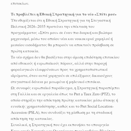
επιτοκίων.
Τι προβλέπει η Εθνική Στρατηγική για το νέο «Σπίτι μου»
Υπενθυμίζεται ότι η Εθνική Στρατηγική για τη Στεγαστική
Πολιτική 2026–2035 προτείνει την επέκταση του
προγράμματος «Σπίτι μου» σε έναν πιο διαρκή και βιώσιμο
μηχανισμό, μέσω του οποίου νέοι και νοικοκυριά χαμηλού ή
μεσαίου εισοδήματος θα μπορούν να αποκτούν πρόσβαση σε
πρώτη κατοικία.
Το νέο σχήμα δεν θα βασίζεται στην άμεση επιδότηση επιτοκίου
από εθνικούς ή ευρωπαϊκούς πόρους, αλλά στην παροχή
φορολογικών ελαφρύνσεων προς τα χρηματοπιστωτικά
ιδρύματα, όταν αυτά χορηγούν σε επιλέξιμους δικαιούχους
στεγαστικά δάνεια με μειωμένο ή μηδενικό επιτόκιο.
Ως συναφές ευρωπαϊκό παράδειγμα, η Στρατηγική παραπέμπει
στη Γαλλία και σε εργαλεία όπως το Pret a Taux Zero (PTZ), το
οποίο στηρίζει την απόκτηση πρώτης κατοικίας μέσω άτοκης ή
ευνοϊκής χρηματοδότησης, καθώς και το Pret Social Location-
Accession (PSLA), που συνδυάζει τη μίσθωση με τη σταδιακή
απόκτηση της κατοικίας.
Συνολικά, η Στρατηγική που έχει εκπονήσει το υπουργείο
Κοινωνικής Συνοχής και Οικογένειας περιλαμβάνει 50 μέτρα,