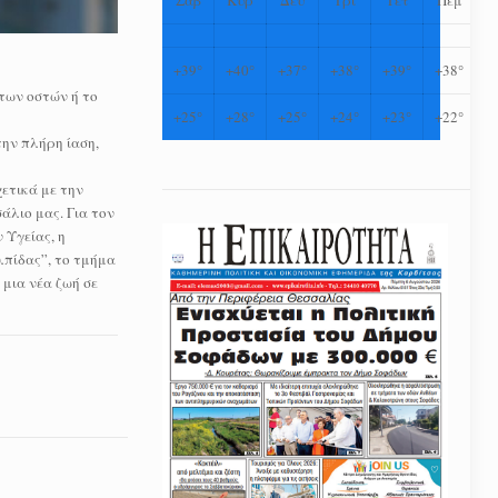
+
39°
+
40°
+
37°
+
38°
+
39°
+
38°
των οστών ή το
+
25°
+
28°
+
25°
+
24°
+
23°
+
22°
ην πλήρη ίαση,
χετικά με την
άλιο μας. Για τον
 Υγείας, η
λπίδας”, το τμήμα
 μια νέα ζωή σε