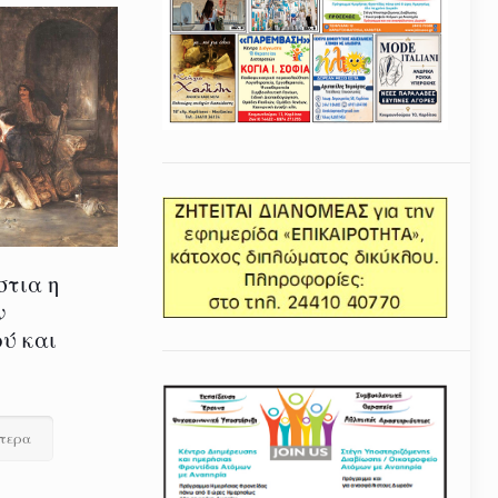
στια η
ν
ύ και
ότερα