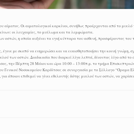
υ αίματος. Οι αιματολογικοί καρκίνοι, συνήθως προέρχονται από το μυελό 
ίνων: οι λευχαιμίες, το μυέλωμα και τα λεμφώματα.
ν οστών, η οποία αυξάνει τα υγιή κύτταρα του ασθενή, προσφέροντας του τ
 έγινε με σκοπό να ενημερώσει και να ευαισθητοποιήσει την κοινή γνώμη, σ
ού των οστών. Διαδικασία που διαρκεί λίγα λεπτά, δίνοντας λίγο από το σ
σας, την Πέμπτη 28 Μάιου και ώρα 10:00 – 13:00π.μ. το τμήμα Επισκεπτριών
ου Γενικού Νοσοκομείου Καρδίτσας σε συνεργασία με το Σύλλογο “Όραμα Ε
ια όποιον επιθυμεί να γίνει εθελοντής δότης μυελού των οστών, να χαρίσει