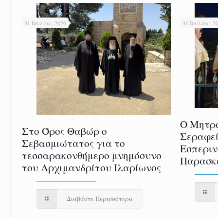
31 Ιουλίου, 2026
31 Ιουλίου, 2
Ο Μητρο
Στο Όρος Θαβώρ ο
Σεραφεί
Σεβασμιώτατος για το
Εσπεριν
τεσσαρακονθήμερο μνημόσυνο
Παρασκε
του Αρχιμανδρίτου Ιλαρίωνος
Διαβάστε Περισσότερα