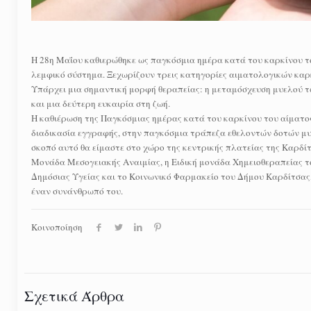
Η 28η Μαΐου καθιερώθηκε ως παγκόσμια ημέρα κατά του καρκίνου το
λεμφικό σύστημα. Ξεχωρίζουν τρεις κατηγορίες αιματολογικών καρκ
Υπάρχει μια σημαντική μορφή θεραπείας: η μεταμόσχευση μυελού τω
και μια δεύτερη ευκαιρία στη ζωή.
Η καθιέρωση της Παγκόσμιας ημέρας κατά του καρκίνου του αίματος,
διαδικασία εγγραφής, στην παγκόσμια τράπεζα εθελοντών δοτών μυελ
σκοπό αυτό θα είμαστε στο χώρο της κεντρικής πλατείας της Καρδίτ
Μονάδα Μεσογειακής Αναιμίας, η Ειδική μονάδα Xημειοθεραπείας τ
Δημόσιας Υγείας και το Κοινωνικό Φαρμακείο του Δήμου Καρδίτσας, γ
έναν συνάνθρωπό του.
Κοινοποίηση
Σχετικά Άρθρα