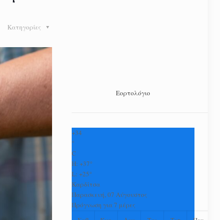
Κατηγορίες
Εορτολόγιο
+
34
°
C
H:
+
37°
L:
+
25°
Καρδίτσα
Παρασκευή, 07 Αύγουστος
Πρόγνωση για 7 μέρες
Σαβ
Κυρ
Δευ
Τρι
Τετ
Πεμ