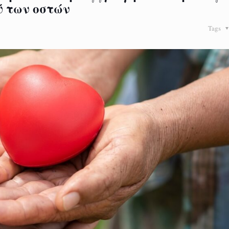
ύ των οστών
Tags