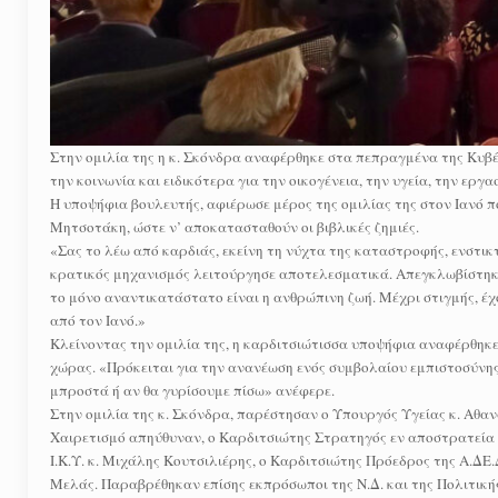
Στην ομιλία της η κ. Σκόνδρα αναφέρθηκε στα πεπραγμένα της Κυβέ
την κοινωνία και ειδικότερα για την οικογένεια, την υγεία, την εργ
Η υποψήφια βουλευτής, αφιέρωσε μέρος της ομιλίας της στον Ιανό 
Μητσοτάκη, ώστε ν’ αποκατασταθούν οι βιβλικές ζημιές.
«Σας το λέω από καρδιάς, εκείνη τη νύχτα της καταστροφής, ενστι
κρατικός μηχανισμός λειτούργησε αποτελεσματικά. Απεγκλωβίστηκαν
το μόνο αναντικατάστατο είναι η ανθρώπινη ζωή. Μέχρι στιγμής, έχ
από τον Ιανό.»
Κλείνοντας την ομιλία της, η καρδιτσιώτισσα υποψήφια αναφέρθηκε 
χώρας. «Πρόκειται για την ανανέωση ενός συμβολαίου εμπιστοσύνης,
μπροστά ή αν θα γυρίσουμε πίσω» ανέφερε.
Στην ομιλία της κ. Σκόνδρα, παρέστησαν ο Υπουργός Υγείας κ. Αθ
Χαιρετισμό απηύθυναν, ο Καρδιτσιώτης Στρατηγός εν αποστρατεία τ
Ι.Κ.Υ. κ. Μιχάλης Κουτσιλιέρης, ο Καρδιτσιώτης Πρόεδρος της Α.ΔΕ
Μελάς. Παραβρέθηκαν επίσης εκπρόσωποι της Ν.Δ. και της Πολιτική