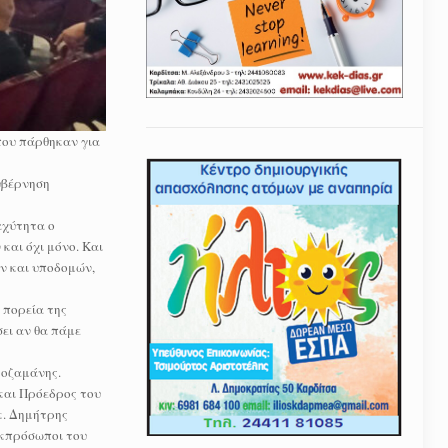
που πάρθηκαν για
υβέρνηση
αχύτητα ο
και όχι μόνο. Και
ών και υποδομών,
 πορεία της
ει αν θα πάμε
τοζαμάνης.
και Πρόεδρος του
κ. Δημήτρης
εκπρόσωποι του