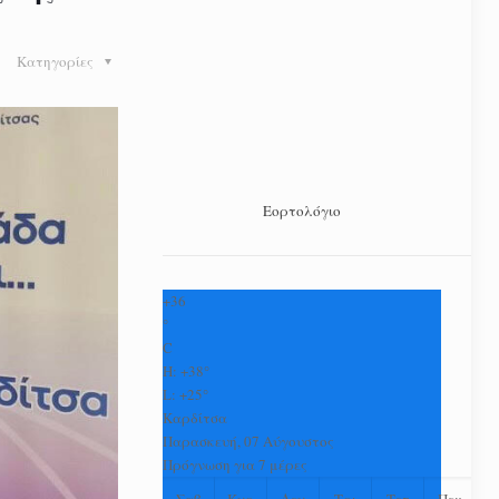
Κατηγορίες
Εορτολόγιο
+
36
°
C
H:
+
38°
L:
+
25°
Καρδίτσα
Παρασκευή, 07 Αύγουστος
Πρόγνωση για 7 μέρες
Σαβ
Κυρ
Δευ
Τρι
Τετ
Πεμ