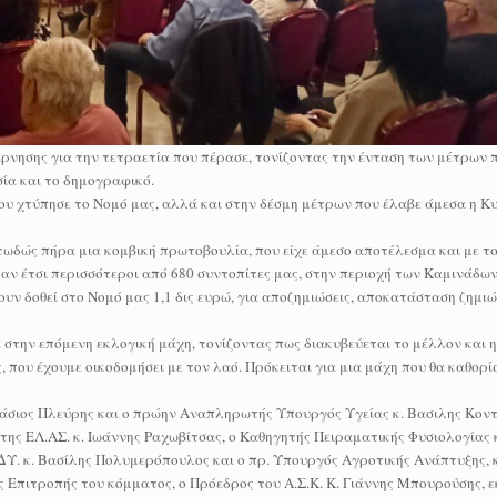
ρνησης για την τετραετία που πέρασε, τονίζοντας την ένταση των μέτρων 
ασία και το δημογραφικό.
που χτύπησε το Νομό μας, αλλά και στην δέσμη μέτρων που έλαβε άμεσα η Κ
κτωδώς πήρα μια κομβική πρωτοβουλία, που είχε άμεσο αποτέλεσμα και με τ
 έτσι περισσότεροι από 680 συντοπίτες μας, στην περιοχή των Καμινάδων 
ουν δοθεί στο Νομό μας 1,1 δις ευρώ, για αποζημιώσεις, αποκατάσταση ζημι
στην επόμενη εκλογική μάχη, τονίζοντας πως διακυβεύεται το μέλλον και η
 που έχουμε οικοδομήσει με τον λαό. Πρόκειται για μια μάχη που θα καθορίσ
ανάσιος Πλεύρης και ο πρώην Αναπληρωτής Υπουργός Υγείας κ. Βασιλης Κον
ης ΕΛ.ΑΣ. κ. Ιωάννης Ραχωβίτσας, ο Καθηγητής Πειραματικής Φυσιολογίας 
.ΔΥ. κ. Βασίλης Πολυμερόπουλος και ο πρ. Υπουργός Αγροτικής Ανάπτυξης, 
ς Επιτροπής του κόμματος, ο Πρόεδρος του Α.Σ.Κ. Κ. Γιάννης Μπουρούσης, 