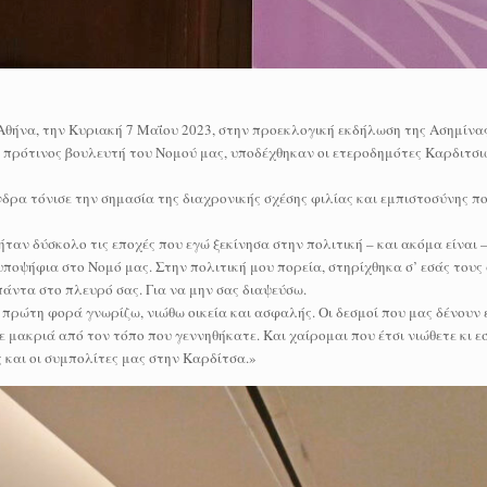
Αθήνα, την Κυριακή 7 Μαΐου 2023, στην προεκλογική εκδήλωση της Ασημίνα
πρότινος βουλευτή του Νομού μας, υποδέχθηκαν οι ετεροδημότες Καρδιτσιώ
δρα τόνισε την σημασία της διαχρονικής σχέσης φιλίας και εμπιστοσύνης π
ήταν δύσκολο τις εποχές που εγώ ξεκίνησα στην πολιτική – και ακόμα είναι 
ποψήφια στο Νομό μας. Στην πολιτική μου πορεία, στηρίχθηκα σ’ εσάς τους
 πάντα στο πλευρό σας. Για να μην σας διαψεύσω.
πρώτη φορά γνωρίζω, νιώθω οικεία και ασφαλής. Οι δεσμοί που μας δένουν ε
 μακριά από τον τόπο που γεννηθήκατε. Και χαίρομαι που έτσι νιώθετε κι εσ
ς και οι συμπολίτες μας στην Καρδίτσα.»