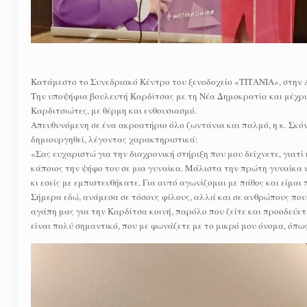
Κατάμεστο το Συνεδριακό Κέντρο του ξενοδοχείο «ΤΙΤΑΝΙΑ», στην 
Την υποψήφια βουλευτή Καρδίτσας με τη Νέα Δημοκρατία και μέχρι 
Καρδιτσιώτες, με θέρμη και ενθουσιασμό.
Απευθυνόμενη σε ένα ακροατήριο όλο ζωντάνια και παλμό, η κ. Σκόν
δημιουργηθεί, λέγοντας χαρακτηριστικά:
«Σας ευχαριστώ για την διαχρονική στήριξη που μου δείχνετε, γιατί 
κάποιος την ψήφο του σε μια γυναίκα. Μάλιστα την πρώτη γυναίκα υ
κι εσείς με εμπιστευθήκατε. Για αυτό αγωνίζομαι με πάθος και είμαι
Σήμερα εδώ, ανάμεσα σε τόσους φίλους, αλλά και σε ανθρώπους που 
αγάπη μας για την Καρδίτσα κοινή, παρόλο που ζείτε και προοδεύετε
είναι πολύ σημαντικό, που με φωνάζετε με το μικρό μου όνομα, όπω