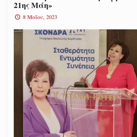
21ης Μάη»
8 Μαΐου, 2023