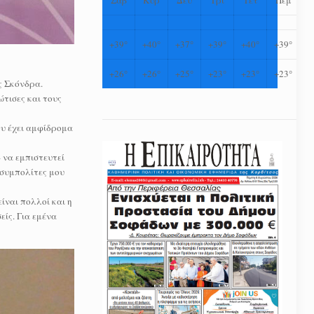
+
39°
+
40°
+
37°
+
39°
+
40°
+
39°
+
26°
+
26°
+
25°
+
23°
+
23°
+
23°
ς Σκόνδρα.
τισες και τους
ου έχει αμφίδρομα
– να εμπιστευτεί
 συμπολίτες μου
ίναι πολλοί και η
είς. Για εμένα