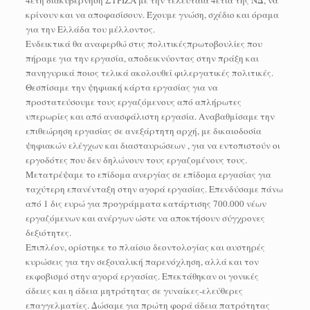
κρίνουν και να αποφασίσουν. Έχουμε γνώση, σχέδιο και όραμα
για την Ελλάδα του μέλλοντος.
Ενδεικτικά θα αναφερθώ στις πολιτικέςπρωτοβουλίες που
πήραμε για την εργασία, αποδεικνύοντας στην πράξη και
πανηγυρικά ποιος τελικά ακολουθεί φιλεργατικές πολιτικές.
Θεσπίσαμε την ψηφιακή κάρτα εργασίας για να
προστατεύσουμε τους εργαζόμενους από απλήρωτες
υπερωρίες και από ανασφάλιστη εργασία. Αναβαθμίσαμε την
επιθεώρηση εργασίας σε ανεξάρτητη αρχή, με δικαιοδοσία
ψηφιακών ελέγχων και διασταυρώσεων , για να εντοπιστούν οι
εργοδότες που δεν δηλώνουν τους εργαζομένους τους.
Μετατρέψαμε το επίδομα ανεργίας σε επίδομα εργασίας για
ταχύτερη επανένταξη στην αγορά εργασίας. Επενδύσαμε πάνω
από 1 δις ευρώ για προγράμματα κατάρτισης 700.000 νέων
εργαζόμενων και ανέργων ώστε να αποκτήσουν σύγχρονες
δεξιότητες.
Επιπλέον, ορίστηκε το πλαίσιο δεοντολογίας και αυστηρές
κυρώσεις για την σεξουαλική παρενόχληση, αλλά και τον
εκφοβισμό στην αγορά εργασίας. Επεκτάθηκαν οι γονικές
άδειες και η άδεια μητρότητας σε γυναίκες-ελεύθερες
επαγγελματίες. Δώσαμε για πρώτη φορά άδεια πατρότητας