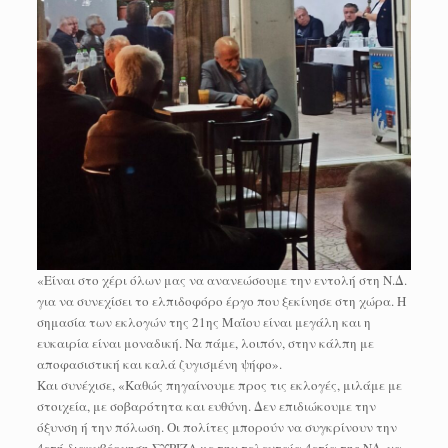
«Είναι στο χέρι όλων μας να ανανεώσουμε την εντολή στη Ν.Δ.
για να συνεχίσει το ελπιδοφόρο έργο που ξεκίνησε στη χώρα. Η
σημασία των εκλογών της 21ης Μαΐου είναι μεγάλη και η
ευκαιρία είναι μοναδική. Να πάμε, λοιπόν, στην κάλπη με
αποφασιστική και καλά ζυγισμένη ψήφο».
Και συνέχισε, «Καθώς πηγαίνουμε προς τις εκλογές, μιλάμε με
στοιχεία, με σοβαρότητα και ευθύνη. Δεν επιδιώκουμε την
όξυνση ή την πόλωση. Οι πολίτες μπορούν να συγκρίνουν την
4ετή διακυβέρνηση ΣΥΡΙΖΑ με την τελευταία 4ετία της ΝΔ, να