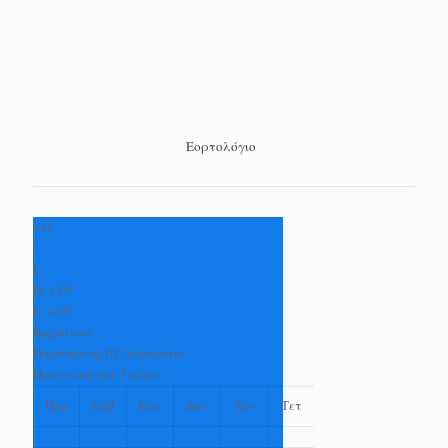
Εορτολόγιο
+
35
°
C
H:
+
39°
L:
+
25°
Καρδίτσα
Παρασκευή, 07 Αύγουστος
Πρόγνωση για 7 μέρες
Πεμ
Σαβ
Κυρ
Δευ
Τρι
Τετ