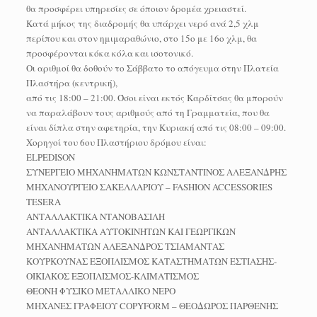
θα προσφέρει υπηρεσίες σε όποιον δρομέα χρειαστεί.
Κατά μήκος της διαδρομής θα υπάρχει νερό ανά 2,5 χλμ
περίπου και στον ημιμαραθώνιο, στο 15ο με 16ο χλμ, θα
προσφέρονται κόκα κόλα και ισοτονικό.
Οι αριθμοί θα δοθούν το Σάββατο το απόγευμα στην Πλατεία
Πλαστήρα (κεντρική),
από τις 18:00 – 21:00. Όσοι είναι εκτός Καρδίτσας θα μπορούν
να παραλάβουν τους αριθμούς από τη Γραμματεία, που θα
είναι δίπλα στην αφετηρία, την Κυριακή από τις 08:00 – 09:00.
Χορηγοί του 6ου Πλαστήριου δρόμου είναι:
ELPEDISON
ΣΥΝΕΡΓΕΙΟ ΜΗΧΑΝΗΜΑΤΩΝ ΚΩΝΣΤΑΝΤΙΝΟΣ ΑΛΕΞΑΝΔΡΗΣ
ΜΗΧΑΝΟΥΡΓΕΙΟ ΣΑΚΕΛΛΑΡΙΟΥ – FASHION ACCESSORIES
TESERA
ΑΝΤΑΛΛΑΚΤΙΚΑ ΝΤΑΝΟΒΑΣΙΛΗ
ΑΝΤΑΛΛΑΚΤΙΚΑ ΑΥΤΟΚΙΝΗΤΩΝ ΚΑΙ ΓΕΩΡΓΙΚΩΝ
ΜΗΧΑΝΗΜΑΤΩΝ ΑΛΕΞΑΝΔΡΟΣ ΤΣΙΑΜΑΝΤΑΣ
ΚΟΥΡΚΟΥΝΑΣ ΕΞΟΠΛΙΣΜΟΣ ΚΑΤΑΣΤΗΜΑΤΩΝ ΕΣΤΙΑΣΗΣ-
ΟΙΚΙΑΚΟΣ ΕΞΟΠΛΙΣΜΟΣ-ΚΛΙΜΑΤΙΣΜΟΣ
ΘΕΟΝΗ ΦΥΣΙΚΟ ΜΕΤΑΛΛΙΚΟ ΝΕΡΟ
ΜΗΧΑΝΕΣ ΓΡΑΦΕΙΟΥ COPYFORM – ΘΕΟΔΩΡΟΣ ΠΑΡΘΕΝΗΣ