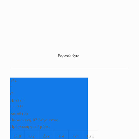
Εορτολόγιο
+
34
°
C
H:
+
38°
L:
+
25°
Καρδίτσα
Παρασκευή, 07 Αύγουστος
Πρόγνωση για 7 μέρες
Σαβ
Κυρ
Δευ
Τρι
Τετ
Πεμ