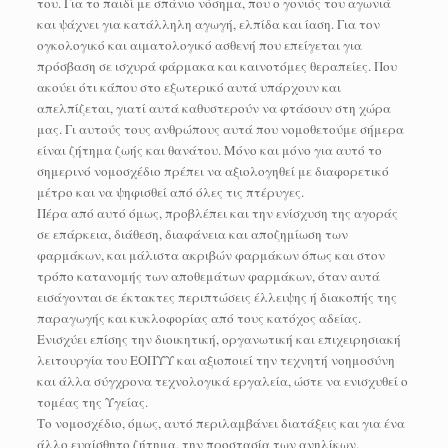
του. Για το παιδί με σπάνιο νόσημα, που ο γονιός του αγωνιά
και ψάχνει για κατάλληλη αγωγή, ελπίδα και ίαση. Για τον
ογκολογικό και αιματολογικό ασθενή που επείγεται για
πρόσβαση σε ισχυρά φάρμακα και καινοτόμες θεραπείες. Που
ακούει ότι κάπου στο εξωτερικό αυτά υπάρχουν και
απελπίζεται, γιατί αυτά καθυστερούν να φτάσουν στη χώρα
μας. Γι αυτούς τους ανθρώπους αυτά που νομοθετούμε σήμερα
είναι ζήτημα ζωής και θανάτου. Μόνο και μόνο για αυτό το
σημερινό νομοσχέδιο πρέπει να αξιολογηθεί με διαφορετικό
μέτρο και να ψηφισθεί από όλες τις πτέρυγες.
Πέρα από αυτό όμως, προβλέπει και την ενίσχυση της αγοράς
σε επάρκεια, διάθεση, διαφάνεια και αποζημίωση των
φαρμάκων, και μάλιστα ακριβών φαρμάκων όπως και στον
τρόπο κατανομής των αποθεμάτων φαρμάκων, όταν αυτά
εισάγονται σε έκτακτες περιπτώσεις έλλειψης ή διακοπής της
παραγωγής και κυκλοφορίας από τους κατόχος αδείας.
Ενισχύει επίσης την διοικητική, οργανωτική και επιχειρησιακή
λειτουργία του ΕΟΠΥΥ και αξιοποιεί την τεχνητή νοημοσύνη
και άλλα σύγχρονα τεχνολογικά εργαλεία, ώστε να ενισχυθεί ο
τομέας της Υγείας.
Το νομοσχέδιο, όμως, αυτό περιλαμβάνει διατάξεις και για ένα
άλλο ευαίσθητο ζήτημα, την προστασία των ανηλίκων.