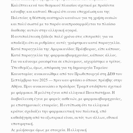
Καλύπτει κενά του θεσμικού πλαισίου σχετικά με προϊόντα
κάναβης και καπνού. Θεωρώ ότι ειναι υποχρέωση και της
Πολιτείας η θέσπιση αυστηρών κανόνων για τη χρήση ουσιών
και πολύ σωστά με το παρόν αναπροσαρμόζεται το πλαίσιο
διαθεσης αυτών στην ελληνική αγορά.
Η αντιπολίτευση ξόδεψε πολύ χρόνο στις επιτροπές για να
αποδείξει ότι οι ρυθμίσεις αυτές γράφτηκαν κατά παραγγελία.
Κατά παραγγελία της Αμερικανίδας Πρέσβειρας, είπε κάποιος.
Κατά παραγγελία της φαρμακοβιομηχανίας, κάποιος άλλος.
Για να κάνουμε ρουσφέτια σε επώνυμους, ισχυρίστηκε ο τρίτος.
Υπενθυμίζω, όμως, απόφαση για τη δημιουργία Ταμείου
Καινοτομίας ανακοινώθηκε από τον Πρωθυπουργό στη ΔΕΘ τον
Σεπτέμβριο του 2025 — πριν καν φτάσει ο όποιος πρέσβης στην
Αθήνα. Πριν ανακοινώσει ο πρόεδρος Τραμπ οτιδήποτε σχετικό
με φάρμακα. Η μελέτη έγινε από ελληνικό Πανεπιστήμιο. Η
διαβούλευση έγινε με φορείς ασθενών, με φαρμακοβιομηχανίες,
με επιστημονικές εταιρείες. Η εντύπωση ότι το ελληνικό
κράτος σχεδιάζει την φαρμακευτική του πολιτική, υπό
καθοδήγηση από το εξωτερικό είναι, εκτός των άλλων, εθνικά
υποτιμητική.
Ας μιλήσουμε όμως με στοιχεία. Η ελληνική