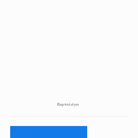
Εορτολόγιο
+
35
°