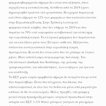
φαρμακοβιομηχανία σήμερα δεν είναι στα αζήτητα, όπως
ισχυρίζεται η αντιπολίτευση. Αντίθετα από το 2019 έχουν
δημιουργηθεί τριάντα νέα εργοστάσια. Η εγχώρια παραγωγή
καλύπτει σήμερα το 12% των φαρμάκων που καταναλώνονται
στην Ευρωπαϊκή Ένωση. Στην Τρίπολη λειτουργεί
φαρμακευτικός κόμβος, που δεν υπήρχε το 2019 και που
παράγει το 70% ενός κορυφαίου αντιβιοτικού για ολόκληρη
την ευρωπαϊκή αγορά. Τα ελληνικά φάρμακα δεν παράγονται
για να καλύψουν μόνο τους Έλληνες ασθενείς. Εξάγονται,
στέκονται ανταγωνιστικά στην ευρωπαϊκή αγορά,
προτιμώνται. Κι αυτό δεν είναι κάτι που το χτίσαμε σε λίγους
μήνες. Ήταν αποτέλεσμα συγκεκριμένης πολιτικής. Του
επενδυτικού clawback που θεσπίσαμε, της μείωσης της
γραφειοκρατίας για αδειοδοτήσεις, των κινήτρων για έρευνα
και ανάπτυξη.
Το ΕΣΥ χωρίς καμία αμφιβολία σήμερα δε συγκρίνεται με αυτό
που παραλάβαμε. Είναι πιο σύγχρονο, πιο δίκαιο, πιο
αποτελεσματικό, σε όλα του τα πεδία και μόνο από μικροψυχία
κάποιος δε θα το αναγνώριζε. Μόλις προχθές, υπεγράφη η
μεγαλύτερη προκήρυξη μόνιμου, ιατρικού προσωπικού στην
ιστορία του ΕΣΥ. 1.131 θέσεις μόνιμων γιατρών σε μία ημέρα.