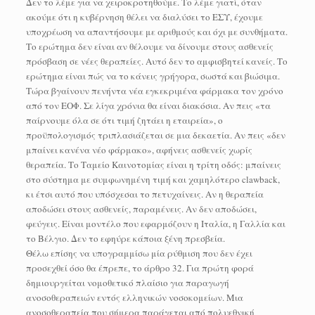
Δεν το λέμε για να χειροκροτηθούμε. Το λέμε γιατί, όταν
ακούμε ότι η κυβέρνηση θέλει να διαλύσει το ΕΣΥ, έχουμε
υποχρέωση να απαντήσουμε με αριθμούς και όχι με συνθήματα.
Το ερώτημα δεν είναι αν θέλουμε να δίνουμε στους ασθενείς
πρόσβαση σε νέες θεραπείες. Αυτό δεν το αμφισβητεί κανείς. Το
ερώτημα είναι πώς να το κάνεις γρήγορα, σωστά και βιώσιμα.
Τώρα βγαίνουν πενήντα νέα εγκεκριμένα φάρμακα τον χρόνο
από τον ΕΟΦ. Σε λίγα χρόνια θα είναι διακόσια. Αν πεις «τα
παίρνουμε όλα σε ότι τιμή ζητάει η εταιρεία», ο
προϋπολογισμός τριπλασιάζεται σε μια δεκαετία. Αν πεις «δεν
μπαίνει κανένα νέο φάρμακο», αφήνεις ασθενείς χωρίς
θεραπεία. Το Ταμείο Καινοτομίας είναι η τρίτη οδός: μπαίνεις
στο σύστημα με συμφωνημένη τιμή και χαμηλότερο clawback,
κι έτσι αυτό που υπόσχεσαι το πετυχαίνεις. Αν η θεραπεία
αποδώσει στους ασθενείς, παραμένεις. Αν δεν αποδώσει,
φεύγεις. Είναι μοντέλο που εφαρμόζουν η Ιταλία, η Γαλλία και
το Βέλγιο. Δεν το εφηύρε κάποια ξένη πρεσβεία.
Θέλω επίσης να υπογραμμίσω μία ρύθμιση που δεν έχει
προσεχθεί όσο θα έπρεπε, το άρθρο 32. Για πρώτη φορά
δημιουργείται νομοθετικό πλαίσιο για παραγωγή
ανοσοθεραπειών εντός ελληνικών νοσοκομείων. Μια
ανοσοθεραπεία που σήμερα παράγεται από πολυεθνική