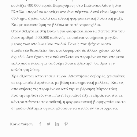
κοστίζει 400.000 ευρώ. Παραγόμενη στο Παπανικολάου ή στο
Ελπίδα μπορεί να κοστίζει στο ένα πέμπτο. Αυτό είναι δημόσιο
σύστημα υγείας αλλά και εθνική φαρμακευτική πολιτική μαζί.
Και με ικανοποίηση το βλέπω σε αυτό νομοσχέδιο.
Όταν συζητάμε στη Βουλή για φάρμακα, κρατώ πάντα στο νου
έναν αριθμό: 500.000 ασθενείς με σπάνια νοσήματα, μεγάλο
μέρος των οποίων είναι παιδιά. Γονείς που ψάχνουν στο
διαδίκτυο θεραπείες που κυκλοφορούν σε άλλες χώρες αλλά
όχι εδώ. Δεν έχουν την πολυτέλεια να περιμένουν τον επόμενο
εκλογικό κύκλο, για να δούμε ποια κυβέρνηση θα βρει την
καλύτερη λύση.
Χρειάζονται απαντήσεις τώρα. Απαντήσεις σοβαρές, χτισμένες
σε ευρωπαϊκά πρότυπα, με βάση επιστημονική μελέτες. Και τις
απαντήσεις τις περιμένουν από την κυβέρνηση Μητσοτάκη,
που την εμπιστεύονται. Γιατί έχει αποδείξει εμπράκτως ότι με
κέντρο πάντοτε τον ασθενή, η φαρμακευτική βιομηχανία και το
δημόσιο σύστημα υγείας μπορούν να ανθίζουν ταυτόχρονα.
Κοινοποίηση