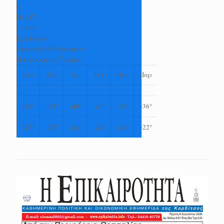
C
H:
+
37°
L:
+
27°
Καρδίτσα
Κυριακή, 09 Αύγουστος
Πρόγνωση για 7 μέρες
Σαβ
Δευ
Τρι
Τετ
Πεμ
Παρ
+
36°
+
38°
+
40°
+
41°
+
38°
+
36°
+
25°
+
25°
+
24°
+
24°
+
24°
+
22°