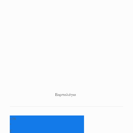
Εορτολόγιο
+
36
°
C