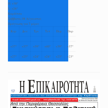
H:
+
38°
L:
+
26°
Καρδίτσα
Σάββατο, 08 Αύγουστος
Πρόγνωση για 7 μέρες
Κυρ
Δευ
Τρι
Τετ
Πεμ
Παρ
+
37°
+
37°
+
39°
+
40°
+
39°
+
37°
+
27°
+
25°
+
24°
+
24°
+
23°
+
23°