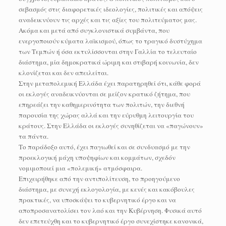
σεβασμός στις διαφορετικές ιδεολογίες, πολιτικές και απόψεις
αναδεικνύουν τις αρχές και τις αξίες του πολιτεύματος μας.
Ακόμα και μετά από συγκλονιστικά συμβάντα, που
ενεργοποιούν κύματα λαϊκισμού, όπως το τραγικό δυστύχημα
των Τεμπών ή όσα εκτυλίσσονται στην Γαλλία το τελευταίο
διάστημα, μία δημοκρατικά ώριμη και στιβαρή κοινωνία, δεν
κλονίζεται και δεν απειλείται.
Στην μεταπολεμική Ελλάδα έχει παρατηρηθεί ότι, κάθε φορά
οι εκλογές αναδεικνύονται σε μείζον κρατικό ζήτημα, που
επηρεάζει την καθημερινότητα των πολιτών, την διεθνή
παρουσία της χώρας αλλά και την εύρυθμη λειτουργία του
κράτους. Στην Ελλάδα οι εκλογές συνηθίζεται να «παγώνουν»
τα πάντα.
Το παράδοξο αυτό, έχει παγιωθεί και σε συνδυασμό με την
προεκλογική μάχη υποψηφίων και κομμάτων, σχεδόν
νομιμοποιεί μια «πολεμική» ατμόσφαιρα.
Επιχειρήθηκε από την αντιπολίτευση, το προηγούμενο
διάστημα, με συνεχή εκλογολογία, με κενές και κακόβουλες
πρακτικές, να υποσκάψει το κυβερνητικό έργο και να
αποπροσανατολίσει τον λαό και την Κυβέρνηση. Φυσικά αυτό
δεν επετεύχθη και το κυβερνητικό έργο συνεχίστηκε κανονικά,