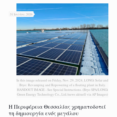
31 Ιουλίου, 2026
In this image released on Friday, Nov. 29, 2024, LONGi Solar and
Bryo: Revamping and Repowering of a floating plant in Italy.
HANDOUT IMAGE - See Special Instructions. (Bryo SPA/LONGi
Green Energy Technology Co., Ltd./news aktuell via AP Images)
H Περιφέρεια Θεσσαλίας χρηματοδοτεί
τη δημιουργία ενός μεγάλου