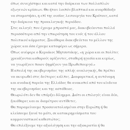
όπως συνεχίστηκε και κατά την διάρκεια των πολλαπλών
εξωγενών κρίσεων. Θα ήταν λοιπόν βλαπτικό και ανορθόδοξο
να σταματήσει, η επί της ουσίας λειτουργία του Κράτους, κατά
την διάρκεια της προεκλογικής περιόδου.
Στις εκλογές που έχουμε μπροστά μας, διακυβεύονται πολλά
περισσότερα από την επικράτηση του ενός ή του άλλου
πολιτικού κόμματος. Ξεκάθαρα διακυβεύεται το μέλλον της
χώρας και όσα έχουμε καταφέρει ως σήμερα.
Όπως ανέφερε ο Κυριάκος Μητσοτάκης, «η χώρα και οι πολίτες
χρειάζονται καθαρούς ορίζοντες, σταθερή ηγεσία και κυρίως,
να γνωρίζουν ποιον ψηφίζουν για Πρωθυπουργό.»
Η απειλή της ακυβερνησίας της απλής αναλογικής, θα πρέπει
να ακυρωθεί στις δεύτερες κάλπες. Διαφορετικά, η αυτόνομη
και ανοδική πορεία της Ελλάδας θα ανακοπεί από τον κίνδυνο
της ακυβερνησίας και της αστάθειας.
Θεωρώ ότι δεν θα υπάρξει δίλημμα. Διότι οι επιλογές είναι δύο,
ξεκάθαρες και εκ διαμέτρου αντίθετες.
Θα παραμείνουμε προσανατολισμένοι στην Ευρώπη ή θα
κλείσουμε ξανά το μάτι, σε κατακρημνίσματα του
κομμουνιστικού καθεστώτος;
Θα επιλέξουμε την αξιολόγηση και την αξιοκρατία ή θα