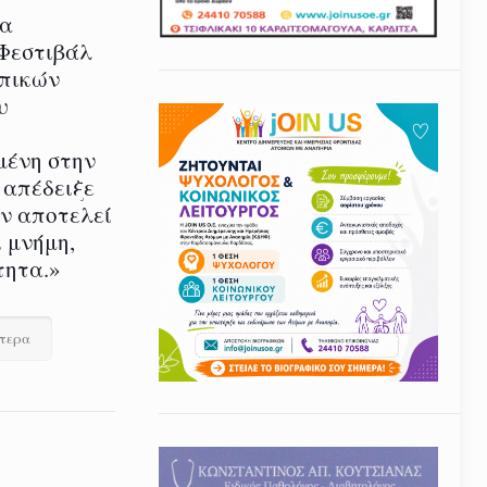
ία
 Φεστιβάλ
οπικών
υ
μένη στην
 απέδειξε
εν αποτελεί
 μνήμη,
τητα.»
ότερα