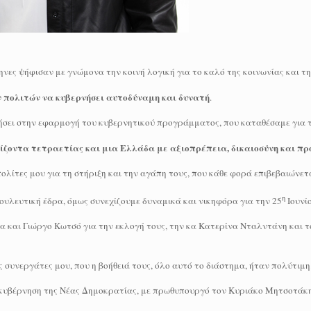
νες ψήφισαν με γνώμονα την κοινή λογική για το καλό της κοινωνίας και τη
ων πολιτών να κυβερνήσει αυτοδύναμη και δυνατή
.
σει στην εφαρμογή του κυβερνητικού προγράμματος, που καταθέσαμε για τ
ορίζοντα τετραετίας και μια Ελλάδα με αξιοπρέπεια, δικαιοσύνη και πρ
λίτες μου για τη στήριξη και την αγάπη τους, που κάθε φορά επιβεβαιώνετα
η
βουλευτική έδρα, όμως συνεχίζουμε δυναμικά και νικηφόρα για την 25
Ιουνίο
 και Γιώργο Κωτσό για την εκλογή τους, την κα Κατερίνα Νταλντάνη και του
 συνεργάτες μου, που η βοήθειά τους, όλο αυτό το διάστημα, ήταν πολύτιμη
 κυβέρνηση της Νέας Δημοκρατίας, με πρωθυπουργό τον Κυριάκο Μητσοτάκη