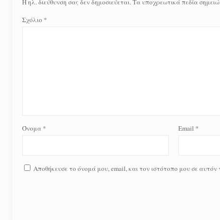
Η ηλ. διεύθυνση σας δεν δημοσιεύεται.
Τα υποχρεωτικά πεδία σημειώ
Σχόλιο
*
Όνομα
*
Email
*
Αποθήκευσε το όνομά μου, email, και τον ιστότοπο μου σε αυτόν