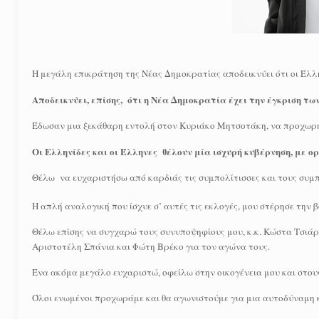
Η μεγάλη επικράτηση της Νέας Δημοκρατίας αποδεικνύει ότι οι Έλλη
Αποδεικνύει, επίσης, ότι η Νέα Δημοκρατία έχει την έγκριση τ
Έδωσαν μια ξεκάθαρη εντολή στον Κυριάκο Μητσοτάκη, να προχωρή
Οι Ελληνίδες και οι Έλληνες θέλουν μία ισχυρή κυβέρνηση, με 
Θέλω να ευχαριστήσω από καρδιάς τις συμπολίτισσες και τους συμπο
Η απλή αναλογική που ίσχυε σ’ αυτές τις εκλογές, μου στέρησε την 
Θέλω επίσης να συγχαρώ τους συνυποψηφίους μου, κ.κ. Κώστα Τσιάρα
Αριστοτέλη Σπάνια και Φώτη Βρέκο για τον αγώνα τους.
Ένα ακόμα μεγάλο ευχαριστώ, οφείλω στην οικογένεια μου και στους
Όλοι ενωμένοι προχωράμε και θα αγωνιστούμε για μια αυτοδύναμη