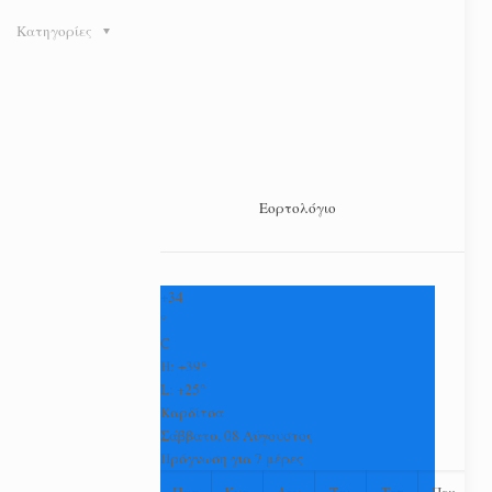
Κατηγορίες
Εορτολόγιο
+
34
°
C
H:
+
39°
L:
+
25°
Καρδίτσα
Σάββατο, 08 Αύγουστος
Πρόγνωση για 7 μέρες
Παρ
Κυρ
Δευ
Τρι
Τετ
Πεμ