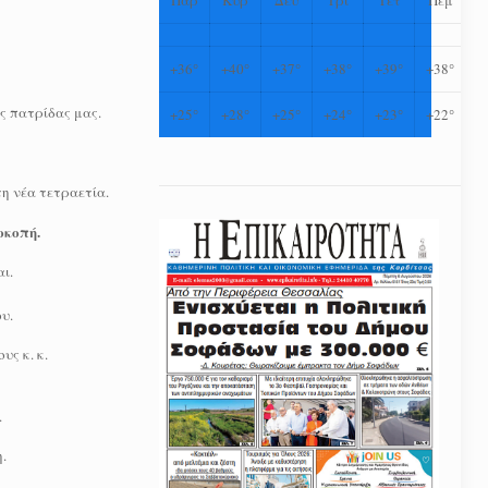
+
36°
+
40°
+
37°
+
38°
+
39°
+
38°
ς πατρίδας μας.
+
25°
+
28°
+
25°
+
24°
+
23°
+
22°
η νέα τετραετία.
οκοπή.
ι.
υ.
ς κ. κ.
.
.