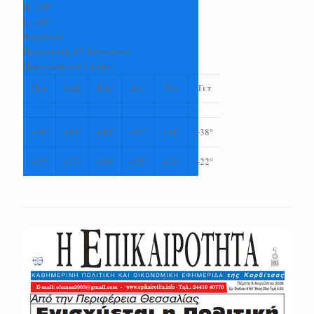
H:
+
39°
L:
+
25°
Καρδίτσα
Παρασκευή, 07 Αύγουστος
Πρόγνωση για 7 μέρες
Πεμ
Σαβ
Κυρ
Δευ
Τρι
Τετ
+
36°
+
40°
+
40°
+
37°
+
38°
+
38°
+
25°
+
27°
+
26°
+
25°
+
23°
+
22°