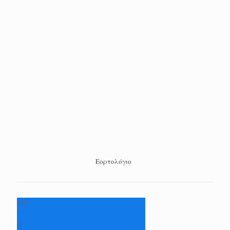
Εορτολόγιο
+
35
°
C