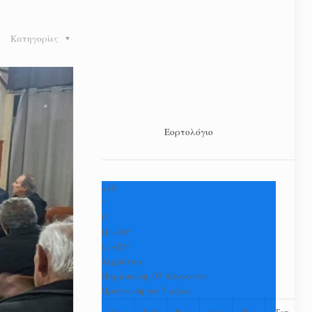
Κατηγορίες
Εορτολόγιο
+
35
°
C
H:
+
39°
L:
+
25°
Καρδίτσα
Παρασκευή, 07 Αύγουστος
Πρόγνωση για 7 μέρες
Πεμ
Σαβ
Κυρ
Δευ
Τρι
Τετ