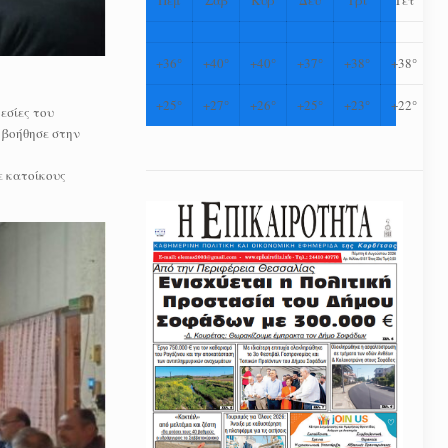
+
36°
+
40°
+
40°
+
37°
+
38°
+
38°
+
25°
+
27°
+
26°
+
25°
+
23°
+
22°
εσίες του
 βοήθησε στην
ε κατοίκους