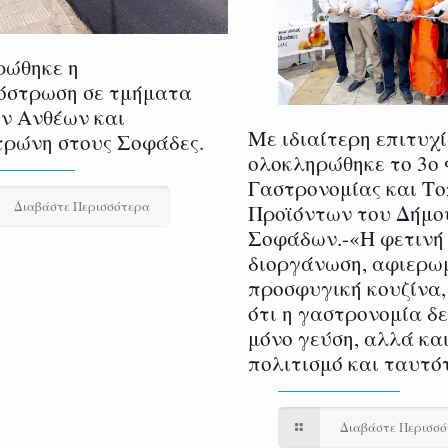
ρώθηκε η
όστρωση σε τμήματα
ν Ανθέων και
Με ιδιαίτερη επιτυχ
ρώνη στους Σοφάδες.
ολοκληρώθηκε το 3ο
Γαστρονομίας και Τ
Διαβάστε Περισσότερα
Προϊόντων του Δήμο
Σοφάδων.-«Η φετινή
διοργάνωση, αφιερω
προσφυγική κουζίνα,
ότι η γαστρονομία δ
μόνο γεύση, αλλά και
πολιτισμό και ταυτό
Διαβάστε Περισσ