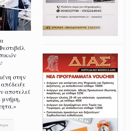
ία
 Φεστιβάλ
οπικών
υ
μένη στην
 απέδειξε
εν αποτελεί
 μνήμη,
τητα.»
ότερα