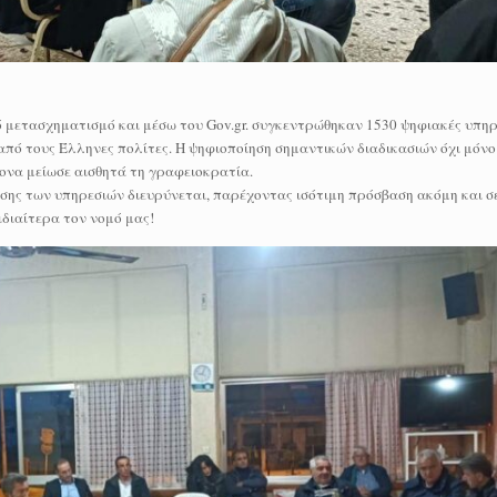
 μετασχηματισμό και μέσω του Gov.gr. συγκεντρώθηκαν 1530 ψηφιακές υπηρ
από τους Έλληνες πολίτες. Η ψηφιοποίηση σημαντικών διαδικασιών όχι μόνο
ονα μείωσε αισθητά τη γραφειοκρατία.
εσης των υπηρεσιών διευρύνεται, παρέχοντας ισότιμη πρόσβαση ακόμη και σ
διαίτερα τον νομό μας!