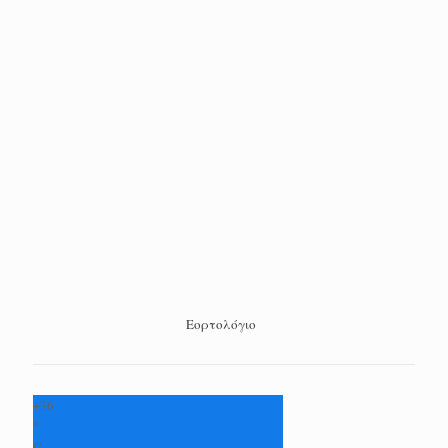
Εορτολόγιο
+
36
°
C