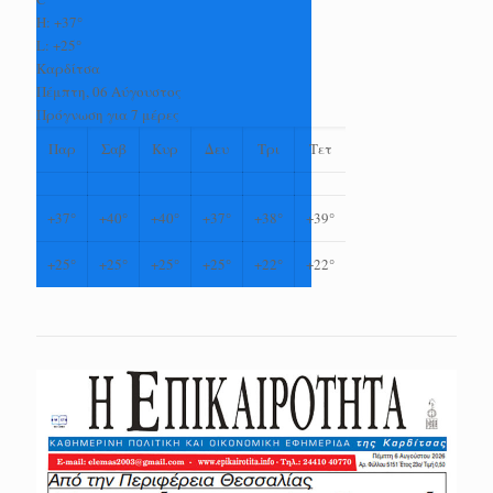
H:
+
37°
L:
+
25°
Καρδίτσα
Πέμπτη, 06 Αύγουστος
Πρόγνωση για 7 μέρες
Παρ
Σαβ
Κυρ
Δευ
Τρι
Τετ
+
37°
+
40°
+
40°
+
37°
+
38°
+
39°
+
25°
+
25°
+
25°
+
25°
+
22°
+
22°