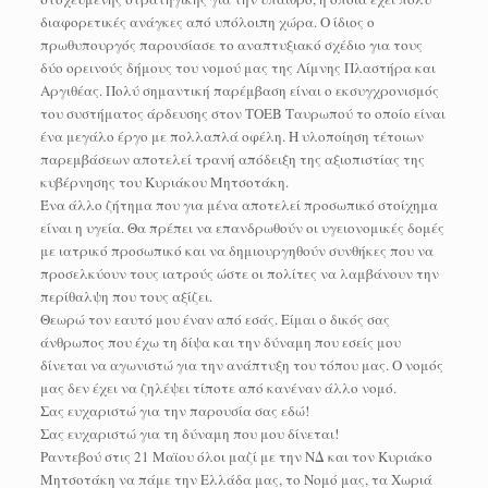
διαφορετικές ανάγκες από υπόλοιπη χώρα. Ο ίδιος ο
πρωθυπουργός παρουσίασε το αναπτυξιακό σχέδιο για τους
δύο ορεινούς δήμους του νομού μας της Λίμνης Πλαστήρα και
Αργιθέας. Πολύ σημαντική παρέμβαση είναι ο εκσυγχρονισμός
του συστήματος άρδευσης στον ΤΟΕΒ Ταυρωπού το οποίο είναι
ένα μεγάλο έργο με πολλαπλά οφέλη. Η υλοποίηση τέτοιων
παρεμβάσεων αποτελεί τρανή απόδειξη της αξιοπιστίας της
κυβέρνησης του Κυριάκου Μητσοτάκη.
Ένα άλλο ζήτημα που για μένα αποτελεί προσωπικό στοίχημα
είναι η υγεία. Θα πρέπει να επανδρωθούν οι υγειονομικές δομές
με ιατρικό προσωπικό και να δημιουργηθούν συνθήκες που να
προσελκύουν τους ιατρούς ώστε οι πολίτες να λαμβάνουν την
περίθαλψη που τους αξίζει.
Θεωρώ τον εαυτό μου έναν από εσάς. Είμαι ο δικός σας
άνθρωπος που έχω τη δίψα και την δύναμη που εσείς μου
δίνεται να αγωνιστώ για την ανάπτυξη του τόπου μας. Ο νομός
μας δεν έχει να ζηλέψει τίποτε από κανέναν άλλο νομό.
Σας ευχαριστώ για την παρουσία σας εδώ!
Σας ευχαριστώ για τη δύναμη που μου δίνεται!
Ραντεβού στις 21 Μαϊου όλοι μαζί με την ΝΔ και τον Κυριάκο
Μητσοτάκη να πάμε την Ελλάδα μας, το Νομό μας, τα Χωριά