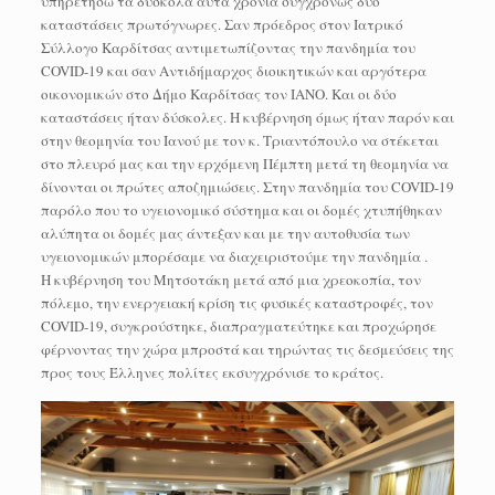
υπηρετήσω τα δύσκολα αυτά χρόνια συγχρόνως δύο
καταστάσεις πρωτόγνωρες. Σαν πρόεδρος στον Ιατρικό
Σύλλογο Καρδίτσας αντιμετωπίζοντας την πανδημία του
COVID-19 και σαν Αντιδήμαρχος διοικητικών και αργότερα
οικονομικών στο Δήμο Καρδίτσας τον ΙΑΝΟ. Και οι δύο
καταστάσεις ήταν δύσκολες. Η κυβέρνηση όμως ήταν παρόν και
στην θεομηνία του Ιανού με τον κ. Τριαντόπουλο να στέκεται
στο πλευρό μας και την ερχόμενη Πέμπτη μετά τη θεομηνία να
δίνονται οι πρώτες αποζημιώσεις. Στην πανδημία του COVID-19
παρόλο που το υγειονομικό σύστημα και οι δομές χτυπήθηκαν
αλύπητα οι δομές μας άντεξαν και με την αυτοθυσία των
υγειονομικών μπορέσαμε να διαχειριστούμε την πανδημία .
Η κυβέρνηση του Μητσοτάκη μετά από μια χρεοκοπία, τον
πόλεμο, την ενεργειακή κρίση τις φυσικές καταστροφές, τον
COVID-19, συγκρούστηκε, διαπραγματεύτηκε και προχώρησε
φέρνοντας την χώρα μπροστά και τηρώντας τις δεσμεύσεις της
προς τους Έλληνες πολίτες εκσυγχρόνισε το κράτος.