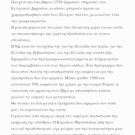
Gov.gr συγκεντρώθηκαν 1530 ψηφιακές υπηρεσίες του
Ελληνικού Δημοσίου, οι οποίες μπορούν άμεσα να
χρησιμοποιηθούν από τους Έλληνες πολίτες μειώνοντας έτσι
την γραφειοκρατία.
Η μείωση φόρων και το κύρος που έδωσε στη χώρα έγιναν αιτία
να επανακτήσουμε την χαμένη αξιοπιστία και να γίνουν
επενδύσεις.
Η ΝΔ αναλύει τα σχέδια της για την Ελλάδα του αύριο, για την
Ελλάδα της βεβαιότητας, για την Ελλάδα της ανάπτυξης.
Εφαρμόζει ένα πρόγραμμα κοστολογημένο με πλήρη εικόνα
των παρεμβάσεων και των πηγών εσόδων. Ένα πρόγραμμα που
δίνει στον πολίτη την σταθερότητα την ασφάλεια και την
αξιοπρέπεια που του αρμόζει. Μέσος μισθός 1500 και
κατώτατος 950, ασφάλεια της χώρας με την αγορά Ραφάλ, η
επέκταση του φράκτη στον Έβρο με οποιοδήποτε κόστος
μειώνει τις εισροές των μεταναστών.
Θα τονίσω τα δύο μεγάλα ζητήματα που αφορούν τον τόπο
μας, το αγροτικό και την υγεία.
Γυρίζοντας από άκρη ως άκρη τον νομό μας διαπίστωσα την
ερήμωση της υπαίθρου. Ο Κυριάκος Μητσοτάκης ήδη πριν
εκλεγεί πρωθυπουργός είχε μιλήσει για την αναγκαιότητα μιας
στοχευμένης στρατηγικής για την ύπαιθρο, η οποία έχει πολύ