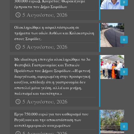
300.000 ευρώΔ. Κουρέτας: Θωρακίζουμε
0
έμπρακτα τον Δήμο Σοφάδων
5 Αυγούστου, 2026
Ολοκληρώθηκε η ασφαλτόστρωση σε
τμήματα των οδών Ανθέων και Κολοκοτρώνη
στους Σοφάδες.
0
5 Αυγούστου, 2026
Με ιδιαίτερη επιτυχία ολοκληρώθηκε το 3ο
Φεστιβάλ Γαστρονομίας και Τοπικών
Προϊόντων του Δήμου Σοφάδων.-«Η φετινή
0
διοργάνωση, αφιερωμένη στην προσφυγική
κουζίνα, απέδειξε ότι η γαστρονομία δεν
αποτελεί μόνο γεύση, αλλά και μνήμη,
πολιτισμό και ταυτότητα.»
5 Αυγούστου, 2026
Έργο 750.000 ευρώ για τον καθαρισμό του
Ρογόζινου και την αποκατάσταση των
αντιπλημμυρικών αναχωμάτων
0
5 Αυγούστου, 2026