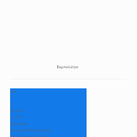
Εορτολόγιο
+
36
°
C
H:
+
38°
L:
+
27°
Καρδίτσα
Κυριακή, 09 Αύγουστος
Πρόγνωση για 7 μέρες