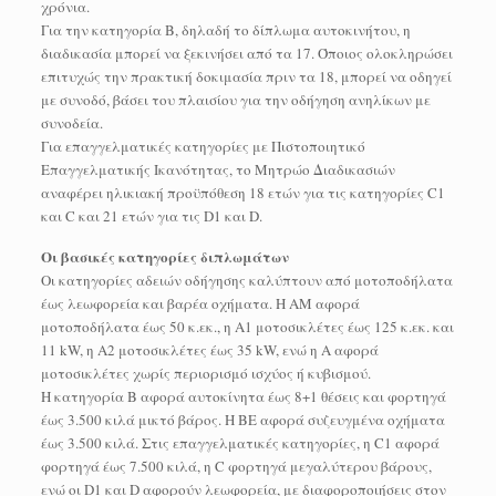
χρόνια.
Για την κατηγορία Β, δηλαδή το δίπλωμα αυτοκινήτου, η
διαδικασία μπορεί να ξεκινήσει από τα 17. Όποιος ολοκληρώσει
επιτυχώς την πρακτική δοκιμασία πριν τα 18, μπορεί να οδηγεί
με συνοδό, βάσει του πλαισίου για την οδήγηση ανηλίκων με
συνοδεία.
Για επαγγελματικές κατηγορίες με Πιστοποιητικό
Επαγγελματικής Ικανότητας, το Μητρώο Διαδικασιών
αναφέρει ηλικιακή προϋπόθεση 18 ετών για τις κατηγορίες C1
και C και 21 ετών για τις D1 και D.
Οι βασικές κατηγορίες διπλωμάτων
Οι κατηγορίες αδειών οδήγησης καλύπτουν από μοτοποδήλατα
έως λεωφορεία και βαρέα οχήματα. Η AM αφορά
μοτοποδήλατα έως 50 κ.εκ., η A1 μοτοσικλέτες έως 125 κ.εκ. και
11 kW, η A2 μοτοσικλέτες έως 35 kW, ενώ η Α αφορά
μοτοσικλέτες χωρίς περιορισμό ισχύος ή κυβισμού.
Η κατηγορία Β αφορά αυτοκίνητα έως 8+1 θέσεις και φορτηγά
έως 3.500 κιλά μικτό βάρος. Η ΒΕ αφορά συζευγμένα οχήματα
έως 3.500 κιλά. Στις επαγγελματικές κατηγορίες, η C1 αφορά
φορτηγά έως 7.500 κιλά, η C φορτηγά μεγαλύτερου βάρους,
ενώ οι D1 και D αφορούν λεωφορεία, με διαφοροποιήσεις στον