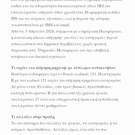
καθώς και τα απαραίτητα δικαιολογητικά, όπως ΠΕΙ για
επαγγελματίες οδηγούς όπου χρειάζεται. Η εφαρμογή εκδίδει
PIN για τις ιατρικές εξετάσεις, ενώ η πορεία της αίτησης
γνωστοποιείται με SMS και email.
Από τις 3 Απριλίου 2026, σύμφωνα με ενημέρωση Περιφέρειας,
η ανανέωση αδειών οδήγησης για όλες τις κατηγορίες περνά
αποκλειστικά στο ψηφιακό περιβάλλον, χωρίς φυσική
παρουσία στις Υπηρεσίες Μεταφορών για την υποβολή
αιτήσεων και δικαιολογητικών.
Τι ισχύει για οδήγηση μηχανής με δίπλωμα αυτοκινήτου
Ιδιαίτερο ενδιαφέρον έχει ο εθνικός κωδικός 121. Η κατηγορία
Β με τον κωδικό 121 ισχύει για οδήγηση οχημάτων κατηγορίας
Α1 μόνο εντός Ελλάδας, υπό τρεις βασικές προϋποθέσεις:
κατοχή διπλώματος Β για πάνω από έξι χρόνια, ηλικία
τουλάχιστον 27 ετών και υποχρεωτική πρακτική εκπαίδευση
τουλάχιστον πέντε μαθημάτων.
Τι αλλάζει στην πράξη
Το νέο σύστημα δεν αλλάζει τις ηλικίες, τις κατηγορίες ή τις
ιατρικές προϋποθέσεις. Αλλάζει, όμως, ένα από τα πιο