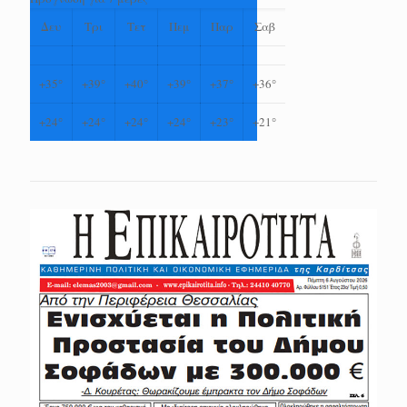
Δευ
Τρι
Τετ
Πεμ
Παρ
Σαβ
+
35°
+
39°
+
40°
+
39°
+
37°
+
36°
+
24°
+
24°
+
24°
+
24°
+
23°
+
21°