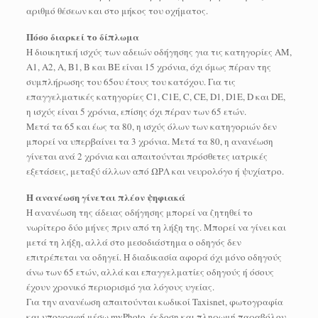
αριθμό θέσεων και στο μήκος του οχήματος.
Πόσο διαρκεί το δίπλωμα
Η διοικητική ισχύς των αδειών οδήγησης για τις κατηγορίες AM,
A1, A2, A, B1, B και BE είναι 15 χρόνια, όχι όμως πέραν της
συμπλήρωσης του 65ου έτους του κατόχου. Για τις
επαγγελματικές κατηγορίες C1, C1E, C, CE, D1, D1E, D και DE,
η ισχύς είναι 5 χρόνια, επίσης όχι πέραν των 65 ετών.
Μετά τα 65 και έως τα 80, η ισχύς όλων των κατηγοριών δεν
μπορεί να υπερβαίνει τα 3 χρόνια. Μετά τα 80, η ανανέωση
γίνεται ανά 2 χρόνια και απαιτούνται πρόσθετες ιατρικές
εξετάσεις, μεταξύ άλλων από ΩΡΛ και νευρολόγο ή ψυχίατρο.
Η ανανέωση γίνεται πλέον ψηφιακά
Η ανανέωση της άδειας οδήγησης μπορεί να ζητηθεί το
νωρίτερο δύο μήνες πριν από τη λήξη της. Μπορεί να γίνει και
μετά τη λήξη, αλλά στο μεσοδιάστημα ο οδηγός δεν
επιτρέπεται να οδηγεί. Η διαδικασία αφορά όχι μόνο οδηγούς
άνω των 65 ετών, αλλά και επαγγελματίες οδηγούς ή όσους
έχουν χρονικό περιορισμό για λόγους υγείας.
Για την ανανέωση απαιτούνται κωδικοί Taxisnet, φωτογραφία
και υπογραφή μέσω myPhoto, έκδοση και πληρωμή παραβόλου,