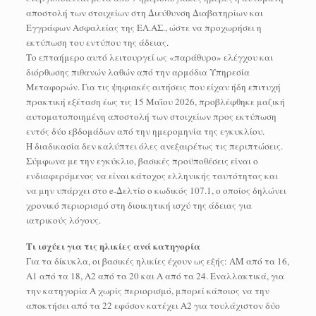
αποστολή των στοιχείων στη Διεύθυνση Διαβατηρίων και
Εγγράφων Ασφαλείας της ΕΛ.ΑΣ., ώστε να προχωρήσει η
εκτύπωση του εντύπου της άδειας.
Το επταήμερο αυτό λειτουργεί ως «παράθυρο» ελέγχου και
διόρθωσης πιθανών λαθών από την αρμόδια Υπηρεσία
Μεταφορών. Για τις ψηφιακές αιτήσεις που είχαν ήδη επιτυχή
πρακτική εξέταση έως τις 15 Μαΐου 2026, προβλέφθηκε μαζική
αυτοματοποιημένη αποστολή των στοιχείων προς εκτύπωση
εντός δύο εβδομάδων από την ημερομηνία της εγκυκλίου.
Η διαδικασία δεν καλύπτει όλες ανεξαιρέτως τις περιπτώσεις.
Σύμφωνα με την εγκύκλιο, βασικές προϋποθέσεις είναι ο
ενδιαφερόμενος να είναι κάτοχος ελληνικής ταυτότητας και
να μην υπάρχει στο e-Δελτίο ο κωδικός 107.1, ο οποίος δηλώνει
χρονικό περιορισμό στη διοικητική ισχύ της άδειας για
ιατρικούς λόγους.
Τι ισχύει για τις ηλικίες ανά κατηγορία
Για τα δίκυκλα, οι βασικές ηλικίες έχουν ως εξής: AM από τα 16,
A1 από τα 18, A2 από τα 20 και Α από τα 24. Εναλλακτικά, για
την κατηγορία Α χωρίς περιορισμό, μπορεί κάποιος να την
αποκτήσει από τα 22 εφόσον κατέχει Α2 για τουλάχιστον δύο