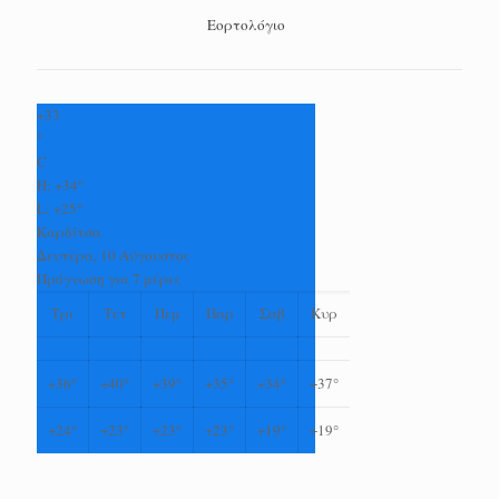
Εορτολόγιο
+
33
°
C
H:
+
34°
L:
+
25°
Καρδίτσα
Δευτέρα, 10 Αύγουστος
Πρόγνωση για 7 μέρες
Τρι
Τετ
Πεμ
Παρ
Σαβ
Κυρ
+
36°
+
40°
+
39°
+
35°
+
34°
+
37°
+
24°
+
23°
+
23°
+
23°
+
19°
+
19°