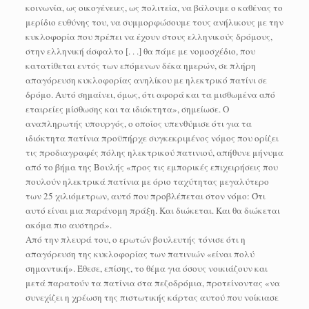
κοινωνία, ως οικογένειες, ως πολιτεία, να βάλουμε ο καθένας το
μερίδιο ευθύνης του, να συμμορφώσουμε τους ανήλικους με την
κυκλοφορία που πρέπει να έχουν στους ελληνικούς δρόμους,
στην ελληνική άσφαλτο [. . .] θα πάμε με νομοσχέδιο, που
κατατίθεται εντός των επόμενων δέκα ημερών, σε πλήρη
απαγόρευση κυκλοφορίας ανηλίκου με ηλεκτρικό πατίνι σε
δρόμο. Αυτό σημαίνει, όμως, ότι αφορά και τα μισθωμένα από
εταιρείες μίσθωσης και τα ιδιόκτητα», σημείωσε. Ο
αναπληρωτής υπουργός, ο οποίος υπενθύμισε ότι για τα
ιδιόκτητα πατίνια προϋπήρχε συγκεκριμένος νόμος που ορίζει
τις προδιαγραφές πόλης ηλεκτρικού πατινιού, απήθυνε μήνυμα
από το βήμα της Βουλής «προς τις εμπορικές επιχειρήσεις που
πουλούν ηλεκτρικά πατίνια με όριο ταχύτητας μεγαλύτερο
των 25 χιλιόμετρων, αυτό που προβλέπεται στον νόμο: Ότι
αυτό είναι μια παράνομη πράξη. Και διώκεται. Και θα διώκεται
ακόμα πιο αυστηρά».
Από την πλευρά του, ο ερωτών βουλευτής τόνισε ότι η
απαγόρευση της κυκλοφορίας των πατινιών «είναι πολύ
σημαντική». Έθεσε, επίσης, το θέμα για όσους νοικιάζουν και
μετά παρατούν τα πατίνια στα πεζοδρόμια, προτείνοντας «να
συνεχίζει η χρέωση της πιστωτικής κάρτας αυτού που νοίκιασε