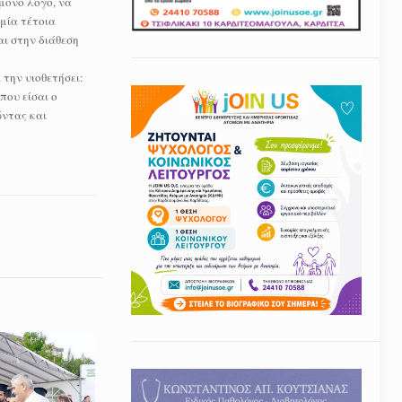
μόνο λόγο, να
μία τέτοια
ι στην διάθεση
την υιοθετήσει:
που είσαι ο
ώντας και