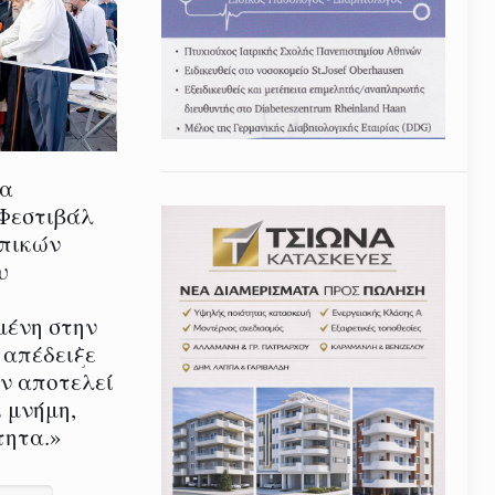
ία
 Φεστιβάλ
οπικών
υ
μένη στην
 απέδειξε
εν αποτελεί
 μνήμη,
τητα.»