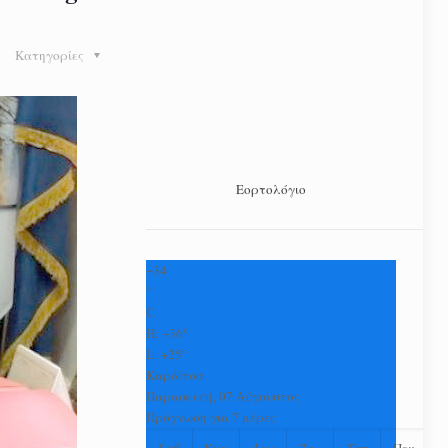
Κατηγορίες
Εορτολόγιο
+
34
°
C
H:
+
36°
L:
+
25°
Καρδίτσα
Παρασκευή, 07 Αύγουστος
Πρόγνωση για 7 μέρες
Σαβ
Κυρ
Δευ
Τρι
Τετ
Πεμ