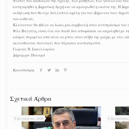
πλάτες του δασκάλου της σχολής, των μαθητών, των γονέων και το
κατηγορηθεί η Δημοτική Αρχή και να αμαυρωθεί η εικόνα της. Η Δη
εκδήλωση που θα είχε πολλαπλά οφέλη για τον Δήμο και τους δημότ
του καθενός.
Κλείνοντας θα ήθελα να δώσω μία συμβουλή στον αντιπρόεδρο του σ
Φίλε Βαγγέλη, είσαι ένα νέο παιδί που αποφάσισε να ασχοληθεί με τ
κόσμος περιμένει από σένα να μπεις στον στίβο της μάχης με νέες ι
ακλουθώντας πολιτικές που πέρασαν ανεπιστρεπτί.
Γιώργος Η. Σακελλαρίου
Δήμαρχος Παλαμά
Κοινοποίηση
Σχετικά Άρθρα
5 Αυγούστου, 2026
5 Αυγούστου,