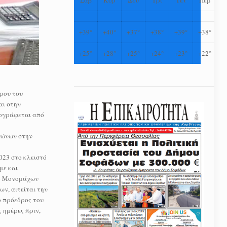
+
39°
+
40°
+
37°
+
38°
+
39°
+
38°
+
25°
+
28°
+
25°
+
24°
+
23°
+
22°
δρου του
αι στην
πογράφεται από
αγώνων στην
023 στο κλειστό
με και
γο Μονομάχων
ν, αιτείται την
ο πρόεδρος του
 ημέρες πριν,