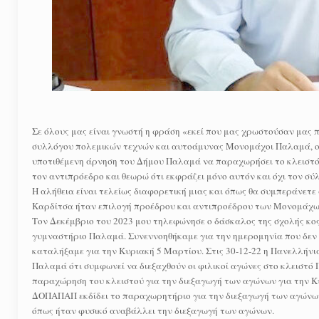
Σε όλους μας είναι γνωστή η φράση «εκεί που μας χρωστούσαν μας 
συλλόγου πολεμικών τεχνών και αυτοάμυνας Μονομάχοι Παλαμά, ο ο
υποτιθέμενη άρνηση του Δήμου Παλαμά να παραχωρήσει το κλειστό 
τον αντιπρόεδρο και θεωρώ ότι εκφράζει μόνο αυτόν και όχι τον σύ
Η αλήθεια είναι τελείως διαφορετική μιας και όπως θα συμπεράνετ
Καρδίτσα ήταν επιλογή προέδρου και αντιπροέδρου των Μονομάχων
Τον Δεκέμβριο του 2023 μου τηλεφώνησε ο δάσκαλος της σχολής κος
γυμναστήριο Παλαμά. Συνεννοηθήκαμε για την ημερομηνία που δεν 
καταλήξαμε για την Κυριακή 5 Μαρτίου. Στις 30-12-22 η Πανελλήνι
Παλαμά ότι συμφωνεί να διεξαχθούν οι φιλικοί αγώνες στο κλειστό 
παραχώρηση του κλειστού για την διεξαγωγή των αγώνων για την Κυρ
ΔΟΠΑΠΑΠ εκδίδει το παραχωρητήριο για την διεξαγωγή των αγώνων π
όπως ήταν φυσικό αναβάλλει την διεξαγωγή των αγώνων.