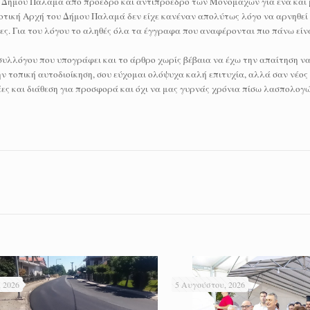
υ Δήμου Παλαμά από πρόεδρο και αντιπρόεδρο των Μονομάχων για ένα και 
μοτική Αρχή του Δήμου Παλαμά δεν είχε κανέναν απολύτως λόγο να αρνηθεί 
ες. Για του λόγου το αληθές όλα τα έγγραφα που αναφέρονται πιο πάνω είνα
υλλόγου που υπογράφει και το άρθρο χωρίς βέβαια να έχω την απαίτηση να 
ην τοπική αυτοδιοίκηση, σου εύχομαι ολόψυχα καλή επιτυχία, αλλά σαν νέος 
δέες και διάθεση για προσφορά και όχι να μας γυρνάς χρόνια πίσω λασπολογ
 2026
5 Αυγούστου, 2026