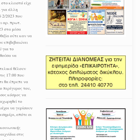
 στο κλειστό είχε
 για άλλη
 2/2023 που
ι αρ. πρωτ.
23 στα μέσα
θιξία ούτε καν να
υ επιβεβαιώνει
 για το
αθούσα να
 τελικά θέλουν
τις 17:00 που
τι θα έπρεπε να
ο περίγυρος του,
όσος κόσμος να
ραχωρηθεί το
μάχοι να γυρίσουν
εσημέρι, οπότε οι
 κοινωνικής
αιχνίδια στις