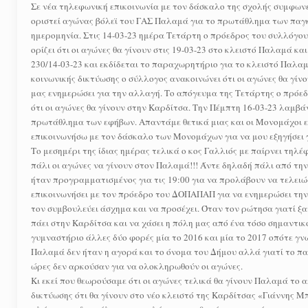
Σε νέα τηλεφωνική επικοινωνία με τον δάσκαλο της σχολής συμφωνείτ
οριστεί αγώνας βόλεϊ του ΓΑΣ Παλαμά για το πρωτάθλημα των παγκ
ημερομηνία. Στις 14-03-23 ημέρα Τετάρτη ο πρόεδρος του συλλόγο
ορίζει ότι οι αγώνες θα γίνουν στις 19-03-23 στο κλειστό Παλαμά
230/14-03-23 και εκδίδεται το παραχωρητήριο για το κλειστό Παλαμ
κοινωνικής δικτύωσης ο σύλλογος ανακοινώνει ότι οι αγώνες θα γίνο
μας ενημερώσει για την αλλαγή. Το απόγευμα της Τετάρτης ο πρόε
ότι οι αγώνες θα γίνουν στην Καρδίτσα. Την Πέμπτη 16-03-23 λαμβά
πρωτάθλημα των εφήβων. Απαντάμε θετικά μιας και οι Μονομάχοι ε
επικοινωνήσω με τον δάσκαλο των Μονομάχων για να μου εξηγήσει 
Το μεσημέρι της ίδιας ημέρας τελικά ο κος Γαλλιός με παίρνει τηλέ
πάλι οι αγώνες να γίνουν στον Παλαμά!!! Άντε δηλαδή πάλι από τη
ήταν προγραμματισμένος για τις 19:00 για να προλάβουν να τελειώ
επικοινωνήσει με τον πρόεδρο του ΔΟΠΑΠΑΠ για να ενημερώσει την
τον συμβουλεύει άσχημα και να προσέχει. Όταν τον ρώτησα γιατί ξ
πάει στην Καρδίτσα και να χάσει η πόλη μας από ένα τόσο σημαντικ
γυμναστήριο άλλες δύο φορές μία το 2016 και μία το 2017 οπότε γν
Παλαμά δεν ήταν η αγορά και το όνομα του Δήμου αλλά γιατί το παλι
ώρες δεν αρκούσαν για να ολοκληρωθούν οι αγώνες.
Κι εκεί που θεωρούσαμε ότι οι αγώνες τελικά θα γίνουν Παλαμά το 
δικτύωσης ότι θα γίνουν στο νέο κλειστό της Καρδίτσας «Γιάννης 