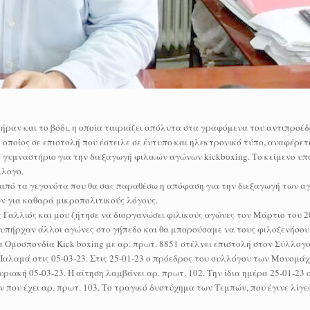
πήραν και το βόδι, η οποία ταιριάζει απόλυτα στα γραφόμενα του αντιπροέ
ποίος σε επιστολή που έστειλε σε έντυπο και ηλεκτρονικό τύπο, αναφέρετ
γυμναστήριο για την διεξαγωγή φιλικών αγώνων kickboxing. Το κείμενο υ
λλογο.
ε από τα γεγονότα που θα σας παραθέσω η απόφαση για την διεξαγωγή των 
 για καθαρά μικροπολιτικούς λόγους.
 Γαλλιός και μου ζήτησε να διοργανώσει φιλικούς αγώνες τον Μάρτιο του 2
υπήρχαν άλλοι αγώνες στο γήπεδο και θα μπορούσαμε να τους φιλοξενήσου
α Ομοσπονδία Kick boxing με αρ. πρωτ. 8851 στέλνει επιστολή στον Σύλλο
Παλαμά στις 05-03-23. Στις 25-01-23 ο πρόεδρος του συλλόγου των Μονομάχω
ιακή 05-03-23. Η αίτηση λαμβάνει αρ. πρωτ. 102. Την ίδια ημέρα 25-01-23 
ου έχει αρ. πρωτ. 103. Το τραγικό δυστύχημα των Τεμπών, που έγινε λίγες