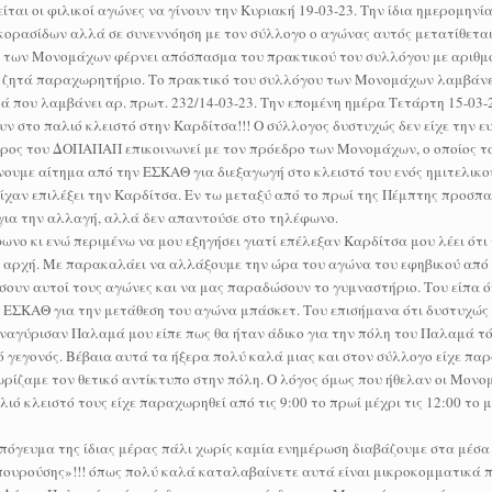
αι οι φιλικοί αγώνες να γίνουν την Κυριακή 19-03-23. Την ίδια ημερομηνία
ορασίδων αλλά σε συνεννόηση με τον σύλλογο ο αγώνας αυτός μετατίθεται
υ των Μονομάχων φέρνει απόσπασμα του πρακτικού του συλλόγου με αριθμό
 και ζητά παραχωρητήριο. Το πρακτικό του συλλόγου των Μονομάχων λαμβάνε
ά που λαμβάνει αρ. πρωτ. 232/14-03-23. Την επομένη ημέρα Τετάρτη 15-03-
υν στο παλιό κλειστό στην Καρδίτσα!!! Ο σύλλογος δυστυχώς δεν είχε την ευ
δρος του ΔΟΠΑΠΑΠ επικοινωνεί με τον πρόεδρο των Μονομάχων, ο οποίος το
νουμε αίτημα από την ΕΣΚΑΘ για διεξαγωγή στο κλειστό του ενός ημιτελικού
ίχαν επιλέξει την Καρδίτσα. Εν τω μεταξύ από το πρωί της Πέμπτης προσπ
για την αλλαγή, αλλά δεν απαντούσε στο τηλέφωνο.
φωνο κι ενώ περιμένω να μου εξηγήσει γιατί επέλεξαν Καρδίτσα μου λέει ότι
ν αρχή. Με παρακαλάει να αλλάξουμε την ώρα του αγώνα του εφηβικού από 
σουν αυτοί τους αγώνες και να μας παραδώσουν το γυμναστήριο. Του είπα ό
 ΕΣΚΑΘ για την μετάθεση του αγώνα μπάσκετ. Του επισήμανα ότι δυστυχώς 
αναγύρισαν Παλαμά μου είπε πως θα ήταν άδικο για την πόλη του Παλαμά τ
ό γεγονός. Βέβαια αυτά τα ήξερα πολύ καλά μιας και στον σύλλογο είχε πα
ωρίζαμε τον θετικό αντίκτυπο στην πόλη. Ο λόγος όμως που ήθελαν οι Μονο
ό κλειστό τους είχε παραχωρηθεί από τις 9:00 το πρωί μέχρι τις 12:00 το μ
απόγευμα της ίδιας μέρας πάλι χωρίς καμία ενημέρωση διαβάζουμε στα μέσα
Μπουρούσης»!!! όπως πολύ καλά καταλαβαίνετε αυτά είναι μικροκομματικά π