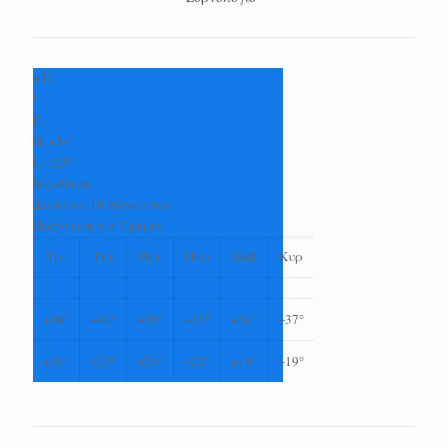
+
33
°
C
H:
+
34°
L:
+
25°
Καρδίτσα
Δευτέρα, 10 Αύγουστος
Πρόγνωση για 7 μέρες
Τρι
Τετ
Πεμ
Παρ
Σαβ
Κυρ
+
36°
+
40°
+
39°
+
35°
+
34°
+
37°
+
24°
+
23°
+
23°
+
23°
+
19°
+
19°